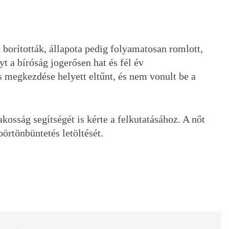
k borították, állapota pedig folyamatosan romlott,
 a bíróság jogerősen hat és fél év
s megkezdése helyett eltűnt, és nem vonult be a
akosság segítségét is kérte a felkutatásához. A nőt
örtönbüntetés letöltését.