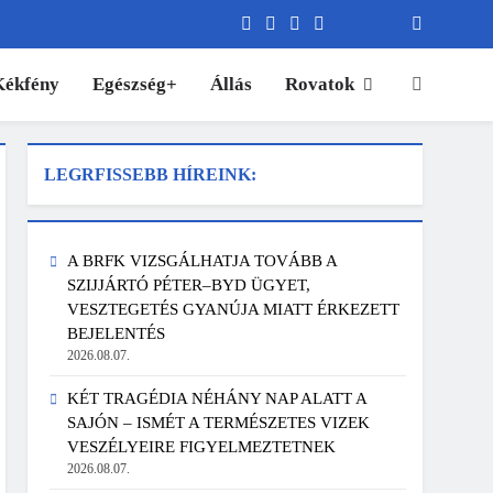
Kékfény
Egészség+
Állás
Rovatok
LEGRFISSEBB HÍREINK:
A BRFK VIZSGÁLHATJA TOVÁBB A
SZIJJÁRTÓ PÉTER–BYD ÜGYET,
VESZTEGETÉS GYANÚJA MIATT ÉRKEZETT
BEJELENTÉS
2026.08.07.
KÉT TRAGÉDIA NÉHÁNY NAP ALATT A
SAJÓN – ISMÉT A TERMÉSZETES VIZEK
VESZÉLYEIRE FIGYELMEZTETNEK
2026.08.07.