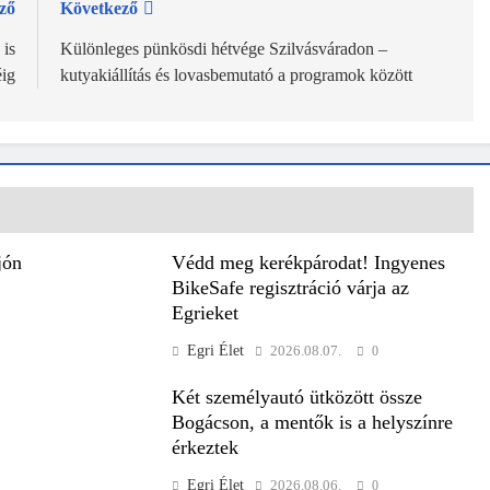
ző
Következő
 is
Különleges pünkösdi hétvége Szilvásváradon –
ig
kutyakiállítás és lovasbemutató a programok között
jón
Védd meg kerékpárodat! Ingyenes
BikeSafe regisztráció várja az
Egrieket
Egri Élet
2026.08.07.
0
Két személyautó ütközött össze
Bogácson, a mentők is a helyszínre
érkeztek
Egri Élet
2026.08.06.
0