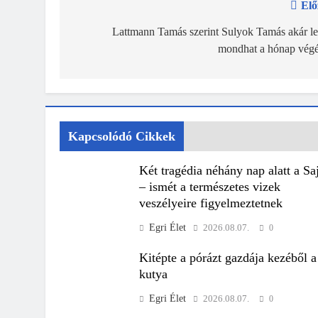
Elő
Bejegyzés
navigáció
Lattmann Tamás szerint Sulyok Tamás akár le
mondhat a hónap végé
Kapcsolódó Cikkek
Két tragédia néhány nap alatt a Sa
– ismét a természetes vizek
veszélyeire figyelmeztetnek
Egri Élet
2026.08.07.
0
Kitépte a pórázt gazdája kezéből a
kutya
Egri Élet
2026.08.07.
0