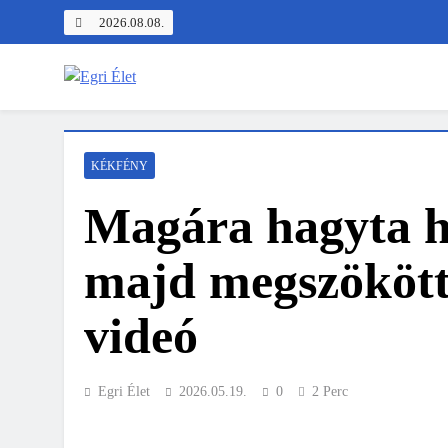
Skip
2026.08.08.
to
content
Egri Élet
Friss hírek
KÉKFÉNY
Magára hagyta h
majd megszökött 
videó
Egri Élet
2026.05.19.
0
2 Perc