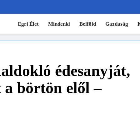
Egri Élet
Mindenki
Belföld
Gazdaság
aldokló édesanyját,
a börtön elől –