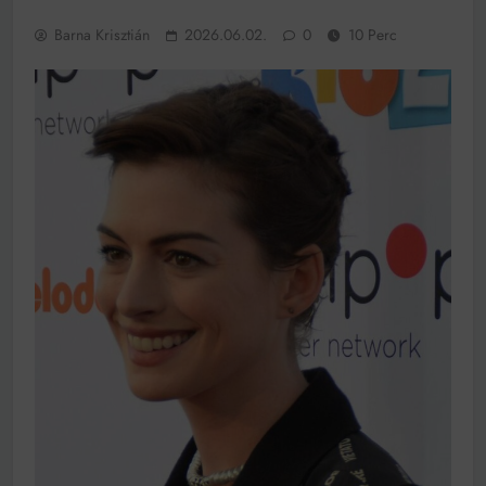
Ingatlanpiaci szakértők szerint akár 5 százalékkal is
nőhetnek a bérleti díjak a ponthatárhirdetés után az
Barna Krisztián
2026.06.02.
0
10 Perc
egyetemi városokban
Munkácsy nem Krisztust szépítette meg: minket
leplezett le
Ahol köszönnek, ott még van város
Amikor a Tetris boldogabbá tesz, mint a szerelem
Létezik tökéletes élet: Truman is elhitte
Karinthy Frigyes: a zseni, aki belenézett a saját
koponyájába
Ki akarsz törni. De miből?
Az öregség nem csak ránc?
Az ördög még mindig Pradát visel. De te miért öltözöl
hozzá?
Móricz Zsigmond: falusi író vagy boncmester?
Mindenki a világot akarja uralni – de nem csak a 80-