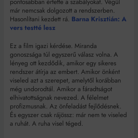
pontosabban értette a szabályokat. Végül
már nemcsak dolgozott a rendszerben.
Hasonlítani kezdett rá.
Barna Krisztián: A
vers testté lesz
Ez a film igazi kérdése. Miranda
gonoszsága túl egyszerű válasz volna. A
lényeg ott kezdődik, amikor egy sikeres
rendszer átírja az embert. Amikor önként
viseled azt a szerepet, amelytől korábban
még undorodtál. Amikor a fáradtságot
elhivatottságnak nevezed. A félelmet
profizmusnak. Az önfeladást fejlődésnek.
És egyszer csak rájössz: már nem te viseled
a ruhát. A ruha visel téged.