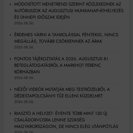
MÓDOSÍTOTT MENETREND SZERINT KÖZLEKEDNEK AZ
AUTÓBUSZOK AZ AUGUSZTUSI MUNKANAP-ÁTHELYEZÉS
ÉS ÜNNEPI IDŐSZAK IDEJÉN
2026.08.06.
ÉRDEMES VÁRNI A TANKOLÁSSAL PÉNTEKIG, NINCS
MEGÁLLÁS, TOVÁBB CSÖKKENNEK AZ ÁRAK
2026.08.06.
FONTOS TÁJÉKOZTATÁS A 2026. AUGUSZTUS 8-I
BETEGLÁTOGATÁSRÓL A MARKHOT FERENC
KÓRHÁZBAN
2026.08.06.
NÉZŐI VIDEÓK MUTATJÁK MEG TESTKÖZELBŐL A
DÉDESTAPOLCSÁNYI TŰZ ELLENI KÜZDELMET
2026.08.06.
RIASZTÓ A HELYZET: ÉVENTE TÖBB MINT 130 ÚJ
CSALÁDORVOSRA LENNE SZÜKSÉG
MAGYARORSZÁGON, DE NINCS ELÉG UTÁNPÓTLÁS
2026.08.06.