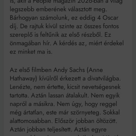
is, akit a People magazin 2026-ban a világ
legszebb emberének választott meg.
Bárhogyan számolunk, ez eddig 4 Oscar
díj. De rajtuk kívül szinte az összes fontos
szereplő is feltűnik az első részből. Ez
önmagában hír. A kérdés az, miért érdekel
ez minket ma is.
Az első filmben Andy Sachs (Anne
Hathaway) kívülről érkezett a divatvilágba.
Lenézte, nem értette, kicsit nevetségesnek
tartotta. Aztán lassan átalakult. Nem egyik
napról a másikra. Nem úgy, hogy reggel
még ártatlan, este már szörnyeteg. Sokkal
alattomosabban. Először jobban öltözött.
Aztán jobban teljesített. Aztán egyre