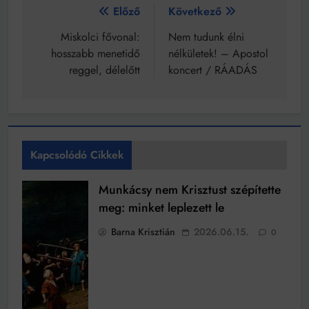
Bejegyzés
Előző
Következő
navigáció
Miskolci fővonal:
Nem tudunk élni
hosszabb menetidő
nélkületek! – Apostol
reggel, délelőtt
koncert / RÁADÁS
Kapcsolódó Cikkek
Munkácsy nem Krisztust szépítette
meg: minket leplezett le
Barna Krisztián
2026.06.15.
0