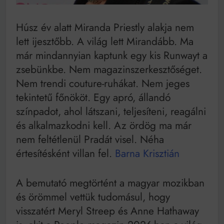
as években
Bitumenes lapostetők: a bevált technológia akkor
működik, ha jól van felújítva
Húsz év alatt Miranda Priestly alakja nem
lett ijesztőbb. A világ lett Mirandább. Ma
már mindannyian kaptunk egy kis Runwayt a
zsebünkbe. Nem magazinszerkesztőséget.
Nem trendi couture-ruhákat. Nem jeges
tekintetű főnököt. Egy apró, állandó
színpadot, ahol látszani, teljesíteni, reagálni
és alkalmazkodni kell. Az ördög ma már
nem feltétlenül Pradát visel. Néha
értesítésként villan fel.
Barna Krisztián
A bemutató megtörtént a magyar mozikban
és örömmel vettük tudomásul, hogy
visszatért Meryl Streep és Anne Hathaway