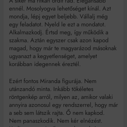
A siker ma ritkán ordít rád. Elegánsabb
ennél. Mosolyogva lehetőséget kínál. Azt
mondja, lépj egyet beljebb. Vállalj még
egy feladatot. Nyeld le ezt a mondatot.
Alkalmazkodj. Értsd meg, így működik a
szakma. Aztán egyszer csak azon kapod
magad, hogy már te magyarázod másoknak
ugyanazt a kegyetlenséget, amelyet
korábban idegennek éreztél.
Ezért fontos Miranda figurája. Nem
utánzandó minta. Inkább tökéletes
röntgenkép arról, milyen az, amikor valaki
annyira azonosul egy rendszerrel, hogy már
a seb sem látszik rajta. Ő nem kapkod.
Nem panaszkodik. Nem kér elnézést.