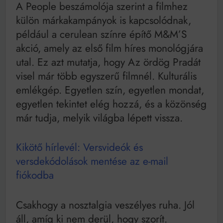
A People beszámolója szerint a filmhez
külön márkakampányok is kapcsolódnak,
például a cerulean színre építő M&M’S
akció, amely az első film híres monológjára
utal. Ez azt mutatja, hogy Az ördög Pradát
visel már több egyszerű filmnél. Kulturális
emlékgép. Egyetlen szín, egyetlen mondat,
egyetlen tekintet elég hozzá, és a közönség
már tudja, melyik világba lépett vissza.
Kikötő hírlevél: Versvideók és
versdekódolások mentése az e-mail
fiókodba
Csakhogy a nosztalgia veszélyes ruha. Jól
áll, amíg ki nem derül, hogy szorít.