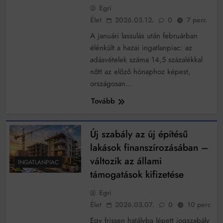
Egri
Élet
2026.03.12.
0
7 perc
A januári lassulás után februárban
élénkült a hazai ingatlanpiac: az
adásvételek száma 14,5 százalékkal
nőtt az előző hónaphoz képest,
országosan…
Tovább
Új szabály az új építésű
lakások finanszírozásában –
változik az állami
INGATLANPIAC
támogatások kifizetése
Egri
Élet
2026.03.07.
0
10 perc
Egy frissen hatályba lépett jogszabály