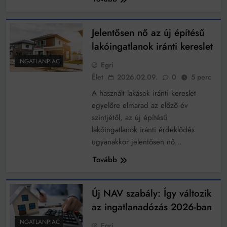
Jelentősen nő az új építésű
lakóingatlanok iránti kereslet
INGATLANPIAC
Egri
Élet
2026.02.09.
0
5 perc
A használt lakások iránti kereslet
egyelőre elmarad az előző év
szintjétől, az új építésű
lakóingatlanok iránti érdeklődés
ugyanakkor jelentősen nő…
Tovább
Új NAV szabály: Így változik
az ingatlanadózás 2026-ban
INGATLANPIAC
Egri