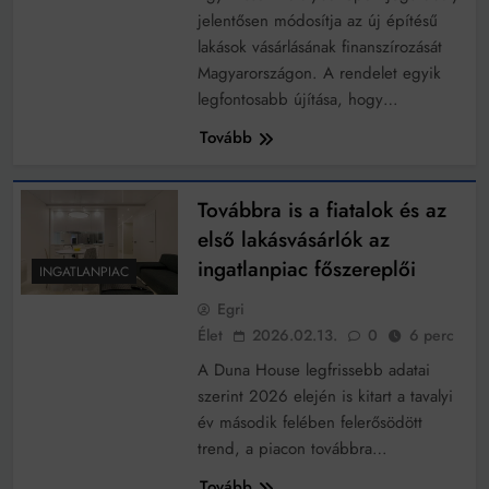
jelentősen módosítja az új építésű
lakások vásárlásának finanszírozását
Magyarországon. A rendelet egyik
legfontosabb újítása, hogy…
Tovább
Továbbra is a fiatalok és az
első lakásvásárlók az
ingatlanpiac főszereplői
INGATLANPIAC
Egri
Élet
2026.02.13.
0
6 perc
A Duna House legfrissebb adatai
szerint 2026 elején is kitart a tavalyi
év második felében felerősödött
trend, a piacon továbbra…
Tovább