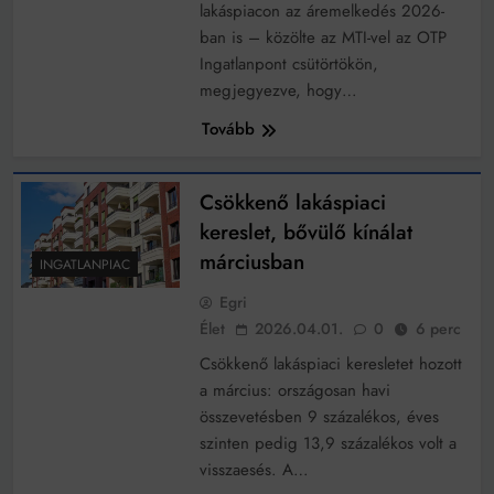
Mindenki a világot akarja uralni – de nem csak a 80-
lakáspiacon az áremelkedés 2026-
as években
ban is – közölte az MTI-vel az OTP
Bitumenes lapostetők: a bevált technológia akkor
Ingatlanpont csütörtökön,
működik, ha jól van felújítva
megjegyezve, hogy…
Tovább
Csökkenő lakáspiaci
kereslet, bővülő kínálat
márciusban
INGATLANPIAC
Egri
Élet
2026.04.01.
0
6 perc
Csökkenő lakáspiaci keresletet hozott
a március: országosan havi
összevetésben 9 százalékos, éves
szinten pedig 13,9 százalékos volt a
visszaesés. A…