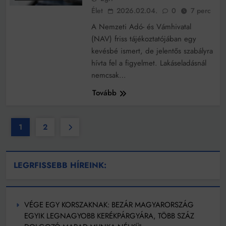
Élet
2026.02.04.
0
7 perc
A Nemzeti Adó- és Vámhivatal
(NAV) friss tájékoztatójában egy
kevésbé ismert, de jelentős szabályra
hívta fel a figyelmet. Lakáseladásnál
nemcsak…
Tovább
1
2
LEGRFISSEBB HÍREINK:
VÉGE EGY KORSZAKNAK: BEZÁR MAGYARORSZÁG
EGYIK LEGNAGYOBB KERÉKPÁRGYÁRA, TÖBB SZÁZ