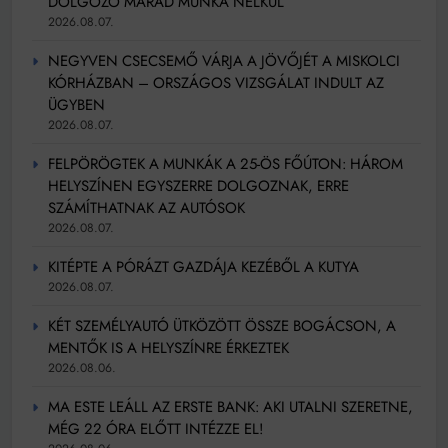
DOLGOZÓ MARAD MUNKA NÉLKÜL
2026.08.07.
NEGYVEN CSECSEMŐ VÁRJA A JÖVŐJÉT A MISKOLCI
KÓRHÁZBAN – ORSZÁGOS VIZSGÁLAT INDULT AZ
ÜGYBEN
2026.08.07.
FELPÖRÖGTEK A MUNKÁK A 25-ÖS FŐÚTON: HÁROM
HELYSZÍNEN EGYSZERRE DOLGOZNAK, ERRE
SZÁMÍTHATNAK AZ AUTÓSOK
2026.08.07.
KITÉPTE A PÓRÁZT GAZDÁJA KEZÉBŐL A KUTYA
2026.08.07.
KÉT SZEMÉLYAUTÓ ÜTKÖZÖTT ÖSSZE BOGÁCSON, A
MENTŐK IS A HELYSZÍNRE ÉRKEZTEK
2026.08.06.
MA ESTE LEÁLL AZ ERSTE BANK: AKI UTALNI SZERETNE,
MÉG 22 ÓRA ELŐTT INTÉZZE EL!