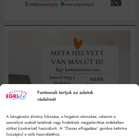
Fontosnak tartjuk az adatok
védelmét
A böngészési élmény fokozása, a forgalom elemzése, valamint a
személyre szabott tartalmak vagy hirdetések megjelenítése érdekében
sütiket (cookie-kat) használunk. A “Összes elfogadása” gombra kattintva
hozzájárul a sütik használatához.