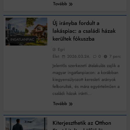
Tovább
Új irányba fordult a
lakáspiac: a családi házak
kerültek fókuszba
INGATLANPIAC
Egri
Élet
2026.03.24.
0
7 perc
Jelentős szerkezeti átalakulás zajlik a
magyar ingatlanpiacon: a korábban
kiegyensúlyozott keresleti arányok
felborultak, és mára egyértelműen a
családi házak iránti…
Tovább
Kiterjeszthetik az Otthon