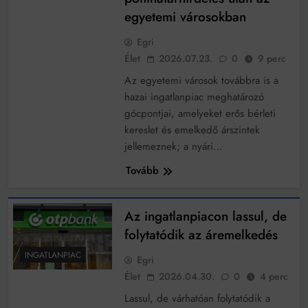
működik, ha jól van felújítva
egyetemi városokban
Ingatlanpiaci szakértők szerint akár 5 százalékkal is
nőhetnek a bérleti díjak a ponthatárhirdetés után az
Egri
egyetemi városokban
Munkácsy nem Krisztust szépítette meg: minket
Élet
2026.07.23.
0
9 perc
leplezett le
Az egyetemi városok továbbra is a
Ahol köszönnek, ott még van város
hazai ingatlanpiac meghatározó
Amikor a Tetris boldogabbá tesz, mint a szerelem
gócpontjai, amelyeket erős bérleti
kereslet és emelkedő árszintek
Létezik tökéletes élet: Truman is elhitte
jellemeznek; a nyári…
Karinthy Frigyes: a zseni, aki belenézett a saját
Tovább
koponyájába
Ki akarsz törni. De miből?
Az ingatlanpiacon lassul, de
Az öregség nem csak ránc?
folytatódik az áremelkedés
Az ördög még mindig Pradát visel. De te miért öltözöl
INGATLANPIAC
Egri
hozzá?
Élet
2026.04.30.
0
4 perc
Móricz Zsigmond: falusi író vagy boncmester?
Lassul, de várhatóan folytatódik a