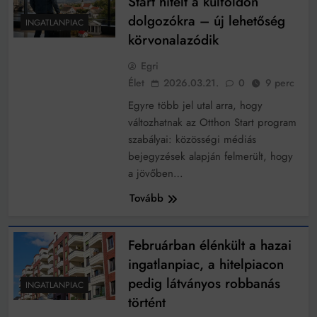
Start hitelt a külföldön
dolgozókra – új lehetőség
INGATLANPIAC
körvonalazódik
Egri
Élet
2026.03.21.
0
9 perc
Egyre több jel utal arra, hogy
változhatnak az Otthon Start program
szabályai: közösségi médiás
bejegyzések alapján felmerült, hogy
a jövőben…
Tovább
Februárban élénkült a hazai
ingatlanpiac, a hitelpiacon
pedig látványos robbanás
INGATLANPIAC
történt