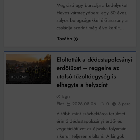
Megrázó ügy borzolja a kedélyeket
Heves vármegyében: egy 80 éves,
súlyos betegségekkel élő asszony a
családja szerint még élve került…
Tovább
Eloltották a dédestapolcsányi
erdőtüzet – reggelre az
utolsó tűzoltóegység is
KÉKFÉNY
elhagyta a helyszínt
Egri
Élet
2026.08.06.
0
3 perc
A több mint százhektáros területet
érintő dédestapolcsányi erdő- és
vegetációtüzet az éjszaka folyamán
sikerült teljesen eloltani. A lángok