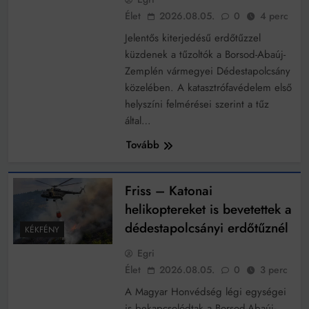
Élet
2026.08.05.
0
4 perc
Jelentős kiterjedésű erdőtűzzel
küzdenek a tűzoltók a Borsod-Abaúj-
Zemplén vármegyei Dédestapolcsány
közelében. A katasztrófavédelem első
helyszíni felmérései szerint a tűz
által…
Tovább
Friss – Katonai
helikoptereket is bevetettek a
dédestapolcsányi erdőtűznél
KÉKFÉNY
Egri
Élet
2026.08.05.
0
3 perc
A Magyar Honvédség légi egységei
is bekapcsolódtak a Borsod-Abaúj-