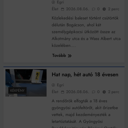
Egri
működik, ha jól van felújítva
Élet
2026.08.06.
0
2 perc
Ingatlanpiaci szakértők szerint akár 5 százalékkal is
nőhetnek a bérleti díjak a ponthatárhirdetés után az
Közlekedési baleset történt csütörtök
egyetemi városokban
Munkácsy nem Krisztust szépítette meg: minket
délután Bogácson, ahol két
leplezett le
személygépkocsi ütközött össze az
Ahol köszönnek, ott még van város
Alkotmány utca és a Wass Albert utca
közelében….
Amikor a Tetris boldogabbá tesz, mint a szerelem
Tovább
Létezik tökéletes élet: Truman is elhitte
Karinthy Frigyes: a zseni, aki belenézett a saját
Hat nap, hét autó 18 évesen
koponyájába
Ki akarsz törni. De miből?
Egri
KÉKFÉNY
Élet
2026.08.06.
0
2 perc
Az öregség nem csak ránc?
A rendőrök elfogták a 18 éves
Az ördög még mindig Pradát visel. De te miért öltözöl
gyöngyösi autófeltörőt, akit őrizetbe
hozzá?
vettek, majd kezdeményezték a
Móricz Zsigmond: falusi író vagy boncmester?
letartóztatását. A Gyöngyösi