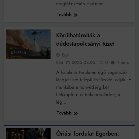
megfékezésén csaknem…
Tovább
Körülhatárolták a
dédestapolcsányi tüzet
KÉKFÉNY
Egri
Élet
2026.08.05.
0
1 perc
A hatalmas területen égő vegetáció
lángjait hét település tűzoltói oltják. A
munkába a honvédség két
helikoptere is bekapcsolódott, a
légi…
Tovább
Óriási fordulat Egerben: