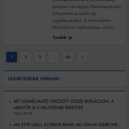
Zemplén vármegyei Dédestapolcsány
külterületén pusztító tűz
megfékezésébe. A Honvédelmi
Minisztérium tájékoztatása szerint…
Tovább
1
2
3
…
56
LEGRFISSEBB HÍREINK:
KÉT SZEMÉLYAUTÓ ÜTKÖZÖTT ÖSSZE BOGÁCSON, A
MENTŐK IS A HELYSZÍNRE ÉRKEZTEK
2026.08.06.
MA ESTE LEÁLL AZ ERSTE BANK: AKI UTALNI SZERETNE,