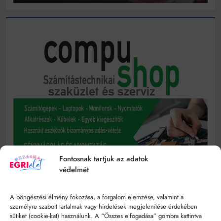
Fontosnak tartjuk az adatok
védelmét
A böngészési élmény fokozása, a forgalom elemzése, valamint a
személyre szabott tartalmak vagy hirdetések megjelenítése érdekében
sütiket (cookie-kat) használunk. A “Összes elfogadása” gombra kattintva