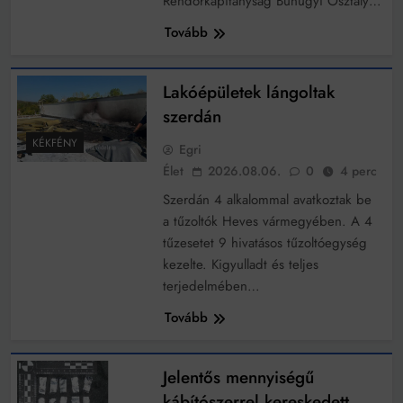
Rendőrkapitányság Bűnügyi Osztály…
Mindenki a világot akarja uralni – de nem csak a 80-
as években
Tovább
Bitumenes lapostetők: a bevált technológia akkor
működik, ha jól van felújítva
Lakóépületek lángoltak
szerdán
KÉKFÉNY
Egri
Élet
2026.08.06.
0
4 perc
Szerdán 4 alkalommal avatkoztak be
a tűzoltók Heves vármegyében. A 4
tűzesetet 9 hivatásos tűzoltóegység
kezelte. Kigyulladt és teljes
terjedelmében…
Tovább
Jelentős mennyiségű
kábítószerrel kereskedett