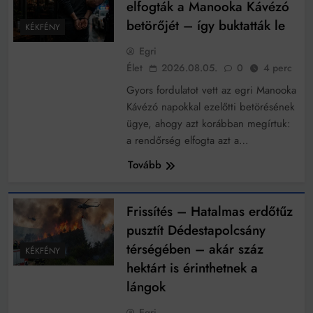
elfogták a Manooka Kávézó
betörőjét – így buktatták le
KÉKFÉNY
Egri
Élet
2026.08.05.
0
4 perc
Gyors fordulatot vett az egri Manooka
Kávézó napokkal ezelőtti betörésének
ügye, ahogy azt korábban megírtuk:
a rendőrség elfogta azt a…
Tovább
Frissítés – Hatalmas erdőtűz
pusztít Dédestapolcsány
térségében – akár száz
KÉKFÉNY
hektárt is érinthetnek a
lángok
Egri