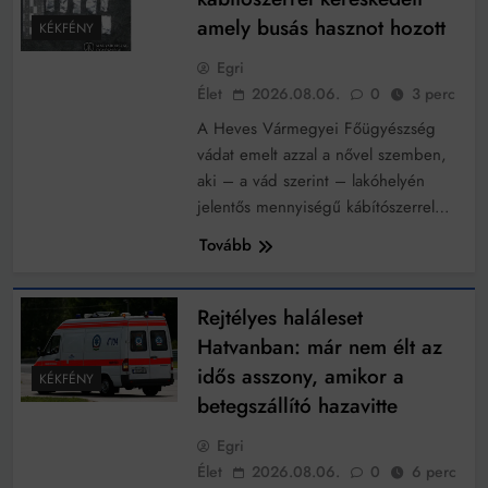
amely busás hasznot hozott
KÉKFÉNY
Egri
Élet
2026.08.06.
0
3 perc
A Heves Vármegyei Főügyészség
vádat emelt azzal a nővel szemben,
aki – a vád szerint – lakóhelyén
jelentős mennyiségű kábítószerrel…
Tovább
Rejtélyes haláleset
Hatvanban: már nem élt az
idős asszony, amikor a
KÉKFÉNY
betegszállító hazavitte
Egri
Élet
2026.08.06.
0
6 perc