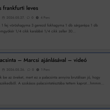
 frankfurti leves
k szerint akár 5 százalékkal is nőhetnek a bérleti díjak a ponthatárhirdetés
után az egyetemi városokban
2026.05.27.
0
4 Perc
Munkácsy nem Krisztust szépítette meg: minket leplezett le
 1 fej vöröshagyma 3 gerezd fokhagyma 1 db sárgarépa 1 db
Ahol köszönnek, ott még van város
emgyökér 1/4 cikk karalábé 1/4 cikk zeller 30…
Amikor a Tetris boldogabbá tesz, mint a szerelem
Létezik tökéletes élet: Truman is elhitte
acsinta – Marcsi ajánlásával – videó
Karinthy Frigyes: a zseni, aki belenézett a saját koponyájába
2026.05.26.
0
1 Perc
Ki akarsz törni. De miből?
k be az öveket, mert ez a palacsinta annyira brutálisan jó, hogy
Az öregség nem csak ránc?
 székedből. A szokásos palacsintatésztába tettem kaprot…hmmm…
Az ördög még mindig Pradát visel. De te miért öltözöl hozzá?
Móricz Zsigmond: falusi író vagy boncmester?