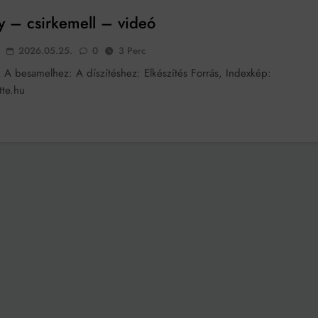
Mindenki a világot akarja uralni – de nem csak a 80-as években
y – csirkemell – videó
umenes lapostetők: a bevált technológia akkor működik, ha jól van felújítva
2026.05.25.
0
3 Perc
 A besamelhez: A díszítéshez: Elkészítés Forrás, Indexkép:
te.hu