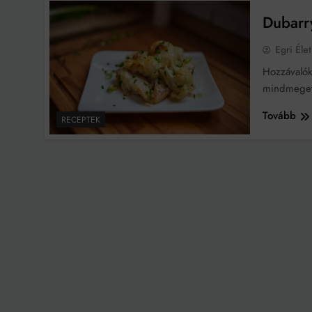
Dubarr
Bit
Egri Élet
Hozzávalók
mindmeget
Tovább
RECEPTEK