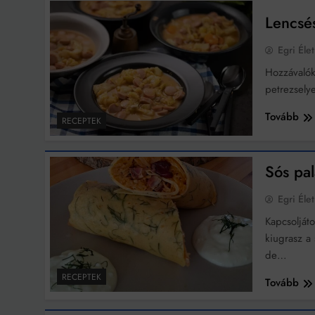
Lencsés
Ingatlanpiaci szakértő
Egri Élet
Hozzávalók
petrezsely
Tovább
RECEPTEK
Sós pal
Egri Élet
Kapcsoljáto
kiugrasz a
de…
RECEPTEK
Tovább