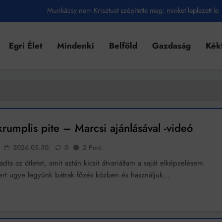
Munkácsy nem Krisztust szépítette meg: minket leplezett le
Ahol köszönnek, ott még van város
Egri Élet
Mindenki
Belföld
Gazdaság
Kék
Amikor a Tetris boldogabbá tesz, mint a szerelem
Létezik tökéletes élet: Truman is elhitte
Karinthy Frigyes: a zseni, aki belenézett a saját koponyájába
Ki akarsz törni. De miből?
rumplis pite – Marcsi ajánlásával -videó
Az öregség nem csak ránc?
2026.05.30.
0
2 Perc
Az ördög még mindig Pradát visel. De te miért öltözöl hozzá?
dta az ötletet, amit aztán kicsit átvariáltam a saját elképzelésem
rt ugye legyünk bátrak főzés közben és használjuk…
Móricz Zsigmond: falusi író vagy boncmester?
Mindenki a világot akarja uralni – de nem csak a 80-as években
umenes lapostetők: a bevált technológia akkor működik, ha jól van felújítva