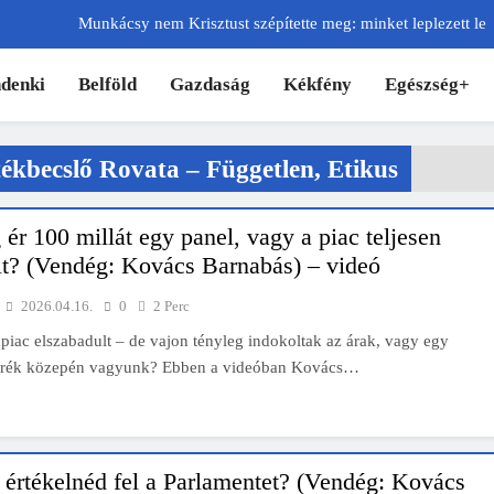
Munkácsy nem Krisztust szépítette meg: minket leplezett le
Ahol köszönnek, ott még van város
denki
Belföld
Gazdaság
Kékfény
Egészség+
Amikor a Tetris boldogabbá tesz, mint a szerelem
Létezik tökéletes élet: Truman is elhitte
ékbecslő Rovata – Független, Etikus
Karinthy Frigyes: a zseni, aki belenézett a saját koponyájába
 ér 100 millát egy panel, vagy a piac teljesen
Ki akarsz törni. De miből?
t? (Vendég: Kovács Barnabás) – videó
Az öregség nem csak ránc?
2026.04.16.
0
2 Perc
piac elszabadult – de vajon tényleg indokoltak az árak, vagy egy
Az ördög még mindig Pradát visel. De te miért öltözöl hozzá?
orék közepén vagyunk? Ebben a videóban Kovács…
Móricz Zsigmond: falusi író vagy boncmester?
Mindenki a világot akarja uralni – de nem csak a 80-as években
értékelnéd fel a Parlamentet? (Vendég: Kovács
s lapostetők: a bevált technológia akkor működik, ha jól van felújítva