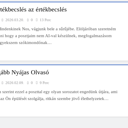
Mindenki a világot akarja uralni – de nem csak a 80-as években
rtékbecslés az értékbecslés
s lapostetők: a bevált technológia akkor működik, ha jól van felújítva
2026.03.20.
0
13 Perc
indenkinek Nos, vágjunk bele a sűrűjébe. Elöljáróban szeretném
ni hogy a posztjaim nem AI-val készülnek, megfogalmazásom
n igyekszem szókimondónak…
ább Nyájas Olvasó
2026.02.09.
0
9 Perc
zerint ezzel a poszttal egy olyan sorozatot engedünk útjára, ami
az Ön épülését szolgálja, ritkán szembe jövő élethelyzetek…