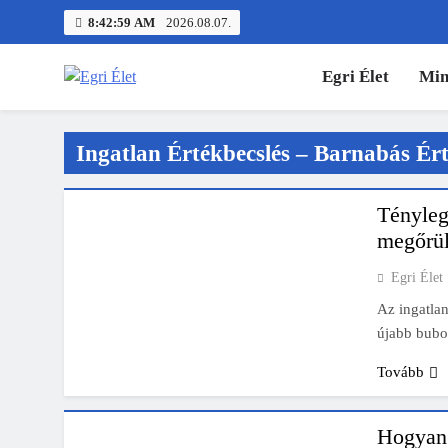
Skip
8:42:59 AM
2026.08.07.
to
content
Egri Élet
Min
Egri Élet
Friss hírek
INGATLAN ÉRTÉKBECSLÉS - BARNABÁS
ÉRTÉKBECSLŐ ROVATA - FÜGGETLEN,
Ingatlan Értékbecslés – Barnabás Ért
ETIKUS
PODCAST
Tényleg
megőrül
Egri Élet
Az ingatlan
újabb bub
INGATLAN ÉRTÉKBECSLÉS - BARNABÁS
ÉRTÉKBECSLŐ ROVATA - FÜGGETLEN,
ETIKUS
Tovább
PODCAST
Hogyan 
Bitumene