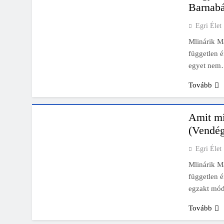
Barnabá
Ingatla
Egri Élet
Mlinárik Má
független é
egyet ne
INGATLAN ÉRTÉKBECSLÉS - BARNABÁS
ÉRTÉKBECSLŐ ROVATA - FÜGGETLEN,
ETIKUS
Tovább
PODCAST
Amit min
(Vendég
Egri Élet
Mlinárik Má
független é
egzakt mód
INGATLAN ÉRTÉKBECSLÉS - BARNABÁS
Tovább
ÉRTÉKBECSLŐ ROVATA - FÜGGETLEN,
ETIKUS