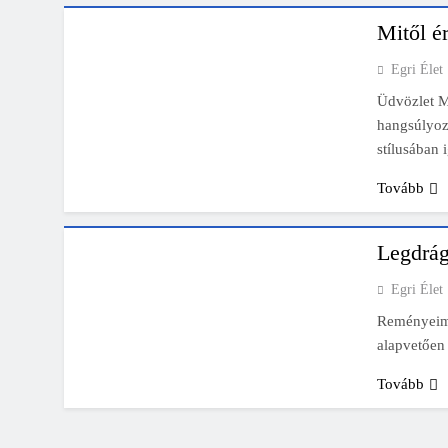
Mitől é
Bitumene
Egri Élet
Üdvözlet M
hangsúlyoz
stílusába
INGATLAN ÉRTÉKBECSLÉS - BARNABÁS
Tovább
ÉRTÉKBECSLŐ ROVATA - FÜGGETLEN,
ETIKUS
Legdrág
Egri Élet
Reményeim s
alapvetően 
Tovább