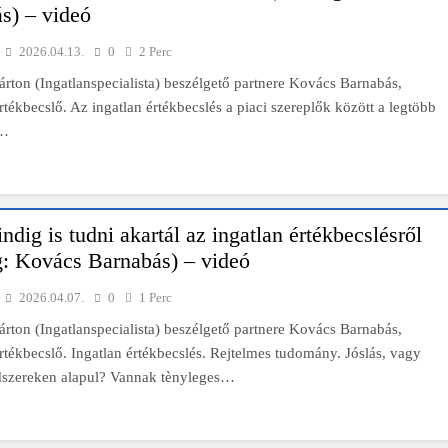
s) – videó
npiaci szakértők szerint akár 5 százalékkal is nőhetnek a bérleti díjak a
ponthatárhirdetés után az egyetemi városokban
2026.04.13.
0
2 Perc
Munkácsy nem Krisztust szépítette meg: minket leplezett le
rton (Ingatlanspecialista) beszélgető partnere Kovács Barnabás,
rtékbecslő. Az ingatlan értékbecslés a piaci szereplők között a legtöbb
Ahol köszönnek, ott még van város
m…
Amikor a Tetris boldogabbá tesz, mint a szerelem
Létezik tökéletes élet: Truman is elhitte
dig is tudni akartál az ingatlan értékbecslésről
Karinthy Frigyes: a zseni, aki belenézett a saját koponyájába
: Kovács Barnabás) – videó
Ki akarsz törni. De miből?
2026.04.07.
0
1 Perc
rton (Ingatlanspecialista) beszélgető partnere Kovács Barnabás,
Az öregség nem csak ránc?
rtékbecslő. Ingatlan értékbecslés. Rejtelmes tudomány. Jóslás, vagy
Az ördög még mindig Pradát visel. De te miért öltözöl hozzá?
szereken alapul? Vannak tènyleges…
Móricz Zsigmond: falusi író vagy boncmester?