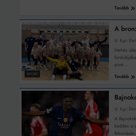
Tovább
Bit
A bronz
Egri Élet
Nehéz ideg
fordulójáb
pont…
SPORT
Tovább
Bajnok
Egri Élet
A Bajnokok
kedden a c
felvonásá