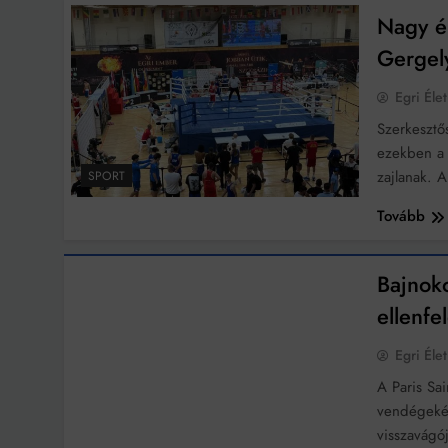
Nagy ér
Ingatlanpiaci szakértő
Gergel
Egri Élet
Szerkesztő
ezekben a
zajlanak. 
SPORT
Tovább
SPORT
Bajnok
ellenfe
Egri Élet
A Paris Sa
vendégekén
visszavágó