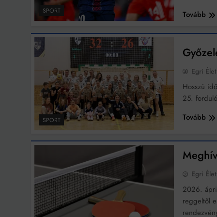
SPORT
Tovább
Győzel
Egri Élet
Hosszú idő
25. fordul
Tovább
SPORT
Meghívó
Egri Élet
2026. ápri
reggeltől 
rendezvény