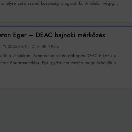
 amelyre szép számú közönség látogatott ki. A lelátón végig…
ton Eger – DEAC bajnoki mérkőzés
2026.04.11.
0
1 Perc
adó a láthatáron. Szombaton a friss dobogós DEAC érkezik a
enc Sportcsarnokba. Egri győzelem esetén megelőzhetjük a