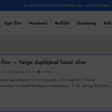
Munkácsy nem Krisztust szépítette meg: minket leplezett le
Ahol köszönnek, ott még van város
Egri Élet
Mindenki
Belföld
Gazdaság
Kék
Amikor a Tetris boldogabbá tesz, mint a szerelem
Létezik tökéletes élet: Truman is elhitte
Karinthy Frigyes: a zseni, aki belenézett a saját koponyájába
Ki akarsz törni. De miből?
finn – Varga duplájával hazai siker
Az öregség nem csak ránc?
2026.06.06.
0
8 Perc
Az ördög még mindig Pradát visel. De te miért öltözöl hozzá?
abdarúgó-válogatott 2-1-re legyőzte a finn csapatot a Puskás
énteken rendezett barátságos mérkőzésen. A 60. percig fölényben
Móricz Zsigmond: falusi író vagy boncmester?
…
Mindenki a világot akarja uralni – de nem csak a 80-as években
umenes lapostetők: a bevált technológia akkor működik, ha jól van felújítva