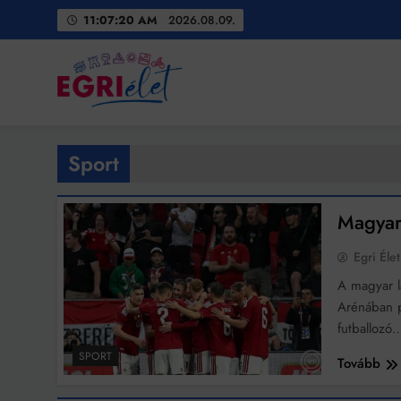
Skip
11:07:22 AM
2026.08.09.
to
content
Egri Élet
Friss hírek
Sport
Magyar-
Egri Élet
A magyar l
Arénában p
futballozó
SPORT
Tovább
Bit