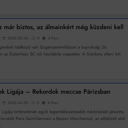
Mindenki a világot akarja uralni – de nem csak a 80-as években
umenes lapostetők: a bevált technológia akkor működik, ha jól van felújítva
 már biztos, az álmainkért még küzdeni kell
2026.05.04.
0
4 Perc
enbeli találkozó várt Szigetszentmiklóson a bajnokság 26.
an az Eszterházy SC női kézilabda csapatára. A Gárdony elleni két
ok Ligája – Rekordok meccse Párizsban
2026.04.29.
0
4 Perc
 Ligája történetének egyik legemlékezetesebb mérkőzését játszotta
ímvédő Paris Saint-Germain a Bayern Münchennel, az elődöntő első
n…