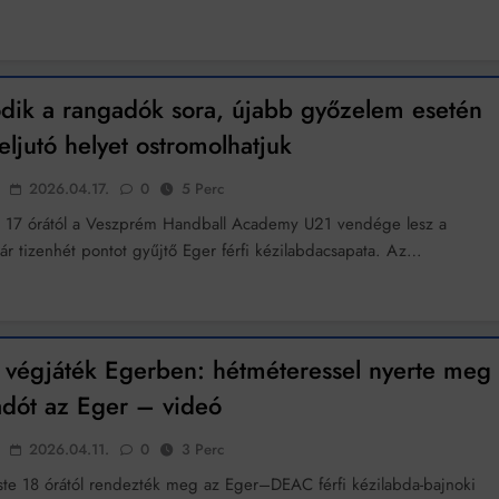
ódik a rangadók sora, újabb győzelem esetén
eljutó helyet ostromolhatjuk
2026.04.17.
0
5 Perc
 17 órától a Veszprém Handball Academy U21 vendége lesz a
már tizenhét pontot gyűjtő Eger férfi kézilabdacsapata. Az…
 végjáték Egerben: hétméteressel nyerte meg
adót az Eger – videó
2026.04.11.
0
3 Perc
te 18 órától rendezték meg az Eger–DEAC férfi kézilabda-bajnoki