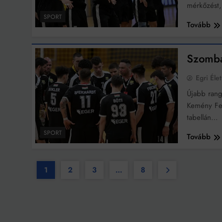
mérkőzést,
SPORT
Tovább
Szomba
Egri Élet
Újabb rang
Kemény Fer
tabellán…
SPORT
Tovább
1
2
3
…
8