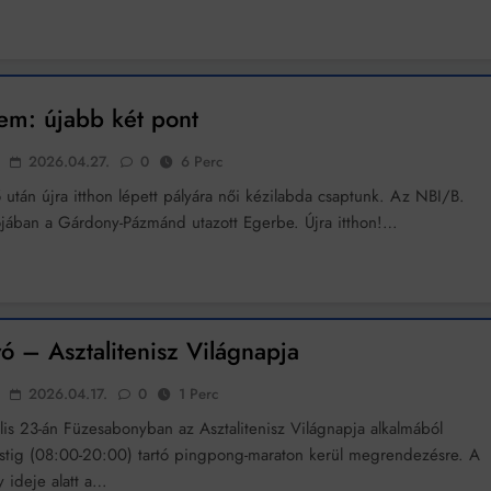
em: újabb két pont
2026.04.27.
0
6 Perc
 után újra itthon lépett pályára női kézilabda csaptunk. Az NBI/B.
ójában a Gárdony-Pázmánd utazott Egerbe. Újra itthon!…
 – Asztalitenisz Világnapja
2026.04.17.
0
1 Perc
lis 23-án Füzesabonyban az Asztalitenisz Világnapja alkalmából
estig (08:00-20:00) tartó pingpong-maraton kerül megrendezésre. A
 ideje alatt a…