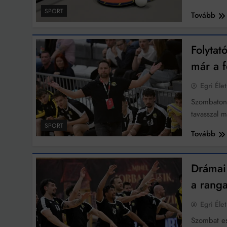
SPORT
Tovább
Folytat
már a f
Egri Élet
Szombaton
tavasszal 
SPORT
Tovább
Drámai
a rang
Egri Élet
Szombat es