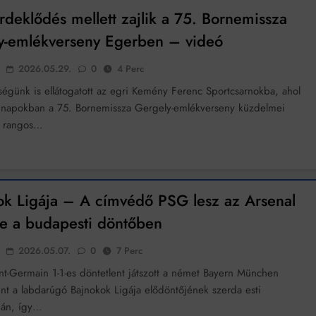
deklődés mellett zajlik a 75. Bornemissza
k szerint akár 5 százalékkal is nőhetnek a bérleti díjak a ponthatárhirdetés
után az egyetemi városokban
y-emlékverseny Egerben – videó
Munkácsy nem Krisztust szépítette meg: minket leplezett le
2026.05.29.
0
4 Perc
Ahol köszönnek, ott még van város
ségünk is ellátogatott az egri Kemény Ferenc Sportcsarnokba, ahol
 napokban a 75. Bornemissza Gergely-emlékverseny küzdelmei
Amikor a Tetris boldogabbá tesz, mint a szerelem
A rangos…
Létezik tökéletes élet: Truman is elhitte
Karinthy Frigyes: a zseni, aki belenézett a saját koponyájába
ok Ligája – A címvédő PSG lesz az Arsenal
Ki akarsz törni. De miből?
le a budapesti döntőben
Az öregség nem csak ránc?
2026.05.07.
0
7 Perc
Az ördög még mindig Pradát visel. De te miért öltözöl hozzá?
int-Germain 1-1-es döntetlent játszott a német Bayern München
t a labdarúgó Bajnokok Ligája elődöntőjének szerda esti
Móricz Zsigmond: falusi író vagy boncmester?
ján, így…