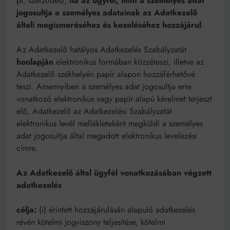
pl. szerződés),
ha az
ügyfél, mint a személyes adat
jogosultja a személyes adatainak az Adatkezelő
általi megismeréséhez és kezeléséhez hozzájárul
.
Az Adatkezelő hatályos Adatkezelés Szabályzatát
honlapján
elektronikus formában közzéteszi, illetve az
Adatkezelő székhelyén papír alapon hozzáférhetővé
teszi. Amennyiben a személyes adat jogosultja erre
vonatkozó elektronikus vagy papír alapú kérelmet terjeszt
elő, Adatkezelő az Adatkezelési Szabályzatát
elektronikus levél mellékleteként megküldi a személyes
adat jogosultja által megadott elektronikus levelezési
címre.
Az Adatkezelő által ügyfél vonatkozásában végzett
adatkezelés
célja:
(i) érintett hozzájárulásán alapuló adatkezelés
révén kötelmi jogviszony teljesítése,
kötelmi