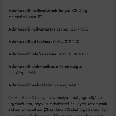
Mindenki a világot akarja uralni – de nem csak a 80-
as években
Adatkezelő iratőrzésének helye:
3300 Eger,
Bitumenes lapostetők: a bevált technológia akkor
Malomárok utca 57.
működik, ha jól van felújítva
Adatkezelő nyilvántartásiszáma:
22171583
Adatkezelő adószáma:
60697312-1-30
Adatkezelő telefonszáma:
+36 30 864 0113
Adatkezelő elektronikus elérhetősége:
hello@egrielet.hu
Adatkezelő weboldala:
www.egrielet.hu
Az Adatkezelő felhívja a személyes adat jogosultjának
figyelmét arra, hogy az Adatkezelő és ügyfél között
csak
abban az esetben jöhet létre kötelmi jogviszony
(így