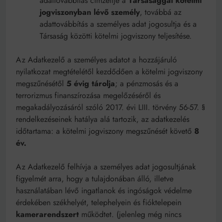
adattovábbítás címzettje a
Társasággal kötelmi
jogviszonyban lévő személy
, továbbá az
adattovábbítás a személyes adat jogosultja és a
Társaság közötti kötelmi jogviszony teljesítése.
Az Adatkezelő a személyes adatot a hozzájáruló
nyilatkozat megtételétől kezdődően a kötelmi jogviszony
megszűnésétől
5
évig tárolja
; a pénzmosás és a
terrorizmus finanszírozása megelőzéséről és
megakadályozásáról szóló 2017. évi LIII. törvény 56-57. §
rendelkezéseinek hatálya alá tartozik, az adatkezelés
időtartama: a kötelmi jogviszony megszűnését követő
8
év.
Az Adatkezelő felhívja a személyes adat jogosultjának
figyelmét arra, hogy a tulajdonában álló, illetve
használatában lévő ingatlanok és ingóságok védelme
érdekében székhelyét, telephelyein és fióktelepein
kamerarendszert
működtet. (jelenleg még nincs