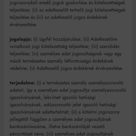
jogviszonyból eredő jogok gyakorlása és kötelezettségek
teljesítése; (ii) az adatkezelőt terhelő jogi kötelezettségek
teljesítése és (iii) az adatkezelő jogos érdekének
érvényesítése.
jogalapja:
(i) ügyfél hozzájárulása; (ii) Adatkezelőre
vonatkozó jogi kötelezettség
teljesítése; (iii) szerződés
teljesítése; (iv) személyes adat jogosultságnak vagy egy
másik természetes személy létfontosságú érdekének
védelme; (v) Adatkezelő jogos érdekének érvényesítése.
terjedelme:
(i) a természetes személy személyazonosító
adatait, így a személyes adat
jogosultja személyazonosító
igazolványának, lakcímet igazoló hatósági
igazolványának, adóazonosító jelet igazoló hatósági
igazolványának adattartalmát; (ii) a kötelmi jogviszony
jellegétől függően a személyes adat jogosultjának
bankszámlaszáma, illetve bankszámláját vezető
pénzintézet neve; (iii) személyes adat jogosultjának