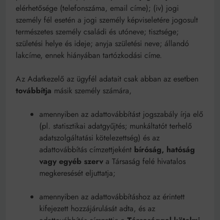
elérhetősége (telefonszáma, email címe); (iv) jogi
személy fél esetén a jogi személy képviseletére jogosult
természetes személy családi és utóneve; tisztsége;
születési helye és ideje; anyja születési neve; állandó
lakcíme, ennek hiányában tartózkodási címe.
Az Adatkezelő az ügyfél adatait csak abban az esetben
továbbítja
másik személy számára,
amennyiben az adattovábbítást jogszabály írja elő
(pl. statisztikai adatgyűjtés; munkáltatót terhelő
adatszolgáltatási kötelezettség) és az
adattovábbítás címzettjeként
bíróság,
hatóság
vagy egyéb szerv
a Társaság felé hivatalos
megkeresését eljuttatja;
amennyiben az adattovábbításhoz az érintett
kifejezett hozzájárulását adta, és az