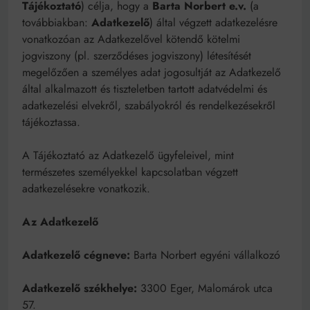
Tájékoztató
) célja, hogy a
Barta Norbert e.v.
(a
működik, ha jól van felújítva
továbbiakban:
Adatkezelő
) által végzett adatkezelésre
Ingatlanpiaci szakértők szerint akár 5 százalékkal is
nőhetnek a bérleti díjak a ponthatárhirdetés után az
vonatkozóan az Adatkezelővel kötendő kötelmi
egyetemi városokban
Munkácsy nem Krisztust szépítette meg: minket
jogviszony (pl. szerződéses jogviszony) létesítését
leplezett le
megelőzően a személyes adat jogosultját az Adatkezelő
Ahol köszönnek, ott még van város
által alkalmazott és tiszteletben tartott adatvédelmi és
adatkezelési elvekről, szabályokról és rendelkezésekről
Amikor a Tetris boldogabbá tesz, mint a szerelem
tájékoztassa.
Létezik tökéletes élet: Truman is elhitte
A Tájékoztató az Adatkezelő ügyfeleivel, mint
Karinthy Frigyes: a zseni, aki belenézett a saját
természetes személyekkel kapcsolatban végzett
koponyájába
adatkezelésekre vonatkozik.
Ki akarsz törni. De miből?
Az Adatkezelő
Az öregség nem csak ránc?
Adatkezelő cégneve:
Barta Norbert egyéni vállalkozó
Az ördög még mindig Pradát visel. De te miért öltözöl
hozzá?
Móricz Zsigmond: falusi író vagy boncmester?
Adatkezelő székhelye:
3300 Eger, Malomárok utca
57.