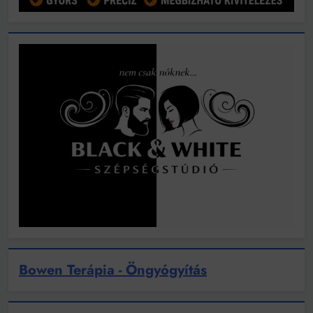
Bowen Terápia - Öngyógyítás