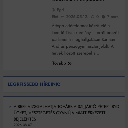
működik, ha jól van felújítva
Ingatlanpiaci szakértők szerint akár 5 százalékkal is
Egri
nőhetnek a bérleti díjak a ponthatárhirdetés után az
Élet
2026.05.12.
0
7 perc
egyetemi városokban
Munkácsy nem Krisztust szépítette meg: minket
Átfogó adóreformot készít elő a
leplezett le
leendő Tisza-kormány – erről beszélt
Ahol köszönnek, ott még van város
parlamenti meghallgatásán Kármán
Amikor a Tetris boldogabbá tesz, mint a szerelem
András pénzügyminiszter-jelölt. A
tervek között szerepel a…
Létezik tökéletes élet: Truman is elhitte
Tovább
Karinthy Frigyes: a zseni, aki belenézett a saját
koponyájába
Ki akarsz törni. De miből?
LEGRFISSEBB HÍREINK:
Az öregség nem csak ránc?
Az ördög még mindig Pradát visel. De te miért öltözöl
A BRFK VIZSGÁLHATJA TOVÁBB A SZIJJÁRTÓ PÉTER–BYD
hozzá?
ÜGYET, VESZTEGETÉS GYANÚJA MIATT ÉRKEZETT
Móricz Zsigmond: falusi író vagy boncmester?
BEJELENTÉS
2026.08.07.