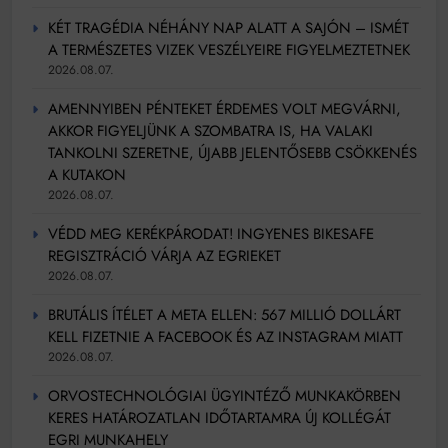
Mindenki a világot akarja uralni – de nem csak a 80-
as években
KÉT TRAGÉDIA NÉHÁNY NAP ALATT A SAJÓN – ISMÉT
Bitumenes lapostetők: a bevált technológia akkor
A TERMÉSZETES VIZEK VESZÉLYEIRE FIGYELMEZTETNEK
működik, ha jól van felújítva
2026.08.07.
AMENNYIBEN PÉNTEKET ÉRDEMES VOLT MEGVÁRNI,
AKKOR FIGYELJÜNK A SZOMBATRA IS, HA VALAKI
TANKOLNI SZERETNE, ÚJABB JELENTŐSEBB CSÖKKENÉS
A KUTAKON
2026.08.07.
VÉDD MEG KERÉKPÁRODAT! INGYENES BIKESAFE
REGISZTRÁCIÓ VÁRJA AZ EGRIEKET
2026.08.07.
BRUTÁLIS ÍTÉLET A META ELLEN: 567 MILLIÓ DOLLÁRT
KELL FIZETNIE A FACEBOOK ÉS AZ INSTAGRAM MIATT
2026.08.07.
ORVOSTECHNOLÓGIAI ÜGYINTÉZŐ MUNKAKÖRBEN
KERES HATÁROZATLAN IDŐTARTAMRA ÚJ KOLLÉGÁT
EGRI MUNKAHELY