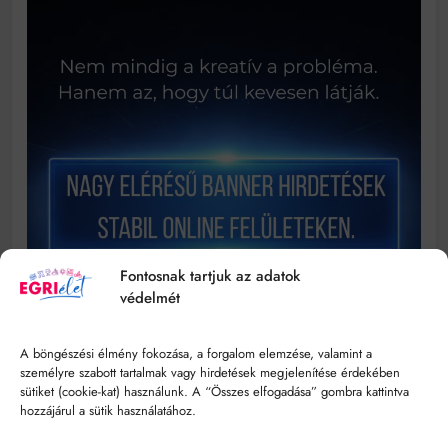
Fontosnak tartjuk az adatok
védelmét
A böngészési élmény fokozása, a forgalom elemzése, valamint a
személyre szabott tartalmak vagy hirdetések megjelenítése érdekében
sütiket (cookie-kat) használunk. A “Összes elfogadása” gombra kattintva
hozzájárul a sütik használatához.