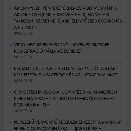
Mindenki a világot akarja uralni – de nem csak a 80-
as években
AMENNYIBEN PÉNTEKET ÉRDEMES VOLT MEGVÁRNI,
Bitumenes lapostetők: a bevált technológia akkor
AKKOR FIGYELJÜNK A SZOMBATRA IS, HA VALAKI
működik, ha jól van felújítva
TANKOLNI SZERETNE, ÚJABB JELENTŐSEBB CSÖKKENÉS
A KUTAKON
2026.08.07.
VÉDD MEG KERÉKPÁRODAT! INGYENES BIKESAFE
REGISZTRÁCIÓ VÁRJA AZ EGRIEKET
2026.08.07.
BRUTÁLIS ÍTÉLET A META ELLEN: 567 MILLIÓ DOLLÁRT
KELL FIZETNIE A FACEBOOK ÉS AZ INSTAGRAM MIATT
2026.08.07.
ORVOSTECHNOLÓGIAI ÜGYINTÉZŐ MUNKAKÖRBEN
KERES HATÁROZATLAN IDŐTARTAMRA ÚJ KOLLÉGÁT
EGRI MUNKAHELY
2026.08.07.
KORSZERŰ VÉRMENTŐ KÉSZÜLÉK ÉRKEZETT A MARKHOT
FERENC OKTATÓKÓRHÁZBA – ÚJABB LÉPÉS A