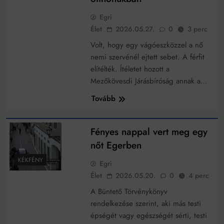
működik, ha jól van felújítva
Ingatlanpiaci szakértők szerint akár 5 százalékkal is
Egri
nőhetnek a bérleti díjak a ponthatárhirdetés után az
Élet
2026.05.27.
0
3 perc
egyetemi városokban
Munkácsy nem Krisztust szépítette meg: minket
Volt, hogy egy vágóeszközzel a nő
leplezett le
nemi szervénél ejtett sebet. A férfit
Ahol köszönnek, ott még van város
elítélték. Ítéletet hozott a
Amikor a Tetris boldogabbá tesz, mint a szerelem
Mezőkövesdi Járásbíróság annak a…
Tovább
Létezik tökéletes élet: Truman is elhitte
Karinthy Frigyes: a zseni, aki belenézett a saját
koponyájába
Fényes nappal vert meg egy
Ki akarsz törni. De miből?
nőt Egerben
KÉKFÉNY
Egri
Az öregség nem csak ránc?
Élet
2026.05.20.
0
4 perc
Az ördög még mindig Pradát visel. De te miért öltözöl
A Büntető Törvénykönyv
hozzá?
rendelkezése szerint, aki más testi
Móricz Zsigmond: falusi író vagy boncmester?
épségét vagy egészségét sérti, testi