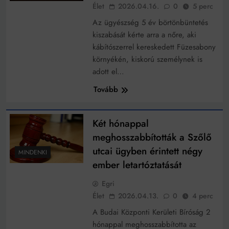
Élet
2026.04.16.
0
5 perc
Az ügyészség 5 év börtönbüntetés
kiszabását kérte arra a nőre, aki
kábítószerrel kereskedett Füzesabony
környékén, kiskorú személynek is
adott el…
Tovább
Két hónappal
meghosszabbították a Szőlő
utcai ügyben érintett négy
MINDENKI
ember letartóztatását
Egri
Élet
2026.04.13.
0
4 perc
A Budai Központi Kerületi Bíróság 2
hónappal meghosszabbította az