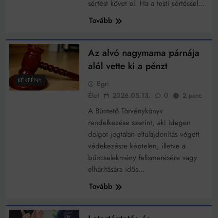
Mindenki a világot akarja uralni – de nem csak a 80-
sértést követ el. Ha a testi sértéssel…
as években
Tovább
Bitumenes lapostetők: a bevált technológia akkor
működik, ha jól van felújítva
Az alvó nagymama párnája
alól vette ki a pénzt
KÉKFÉNY
Egri
Élet
2026.05.13.
0
2 perc
A Büntető Törvénykönyv
rendelkezése szerint, aki idegen
dolgot jogtalan eltulajdonítás végett
védekezésre képtelen, illetve a
bűncselekmény felismerésére vagy
elhárítására idős…
Tovább