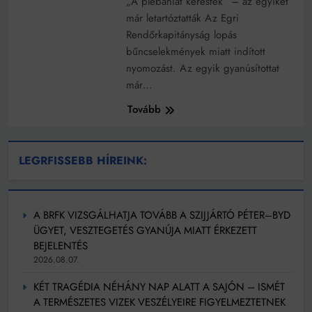
„A plébániát keresték” – az egyiket
már letartóztatták Az Egri
Rendőrkapitányság lopás
bűncselekmények miatt indított
nyomozást. Az egyik gyanúsítottat
már…
Tovább
LEGRFISSEBB HÍREINK:
A BRFK VIZSGÁLHATJA TOVÁBB A SZIJJÁRTÓ PÉTER–BYD
ÜGYET, VESZTEGETÉS GYANÚJA MIATT ÉRKEZETT
BEJELENTÉS
2026.08.07.
KÉT TRAGÉDIA NÉHÁNY NAP ALATT A SAJÓN – ISMÉT
A TERMÉSZETES VIZEK VESZÉLYEIRE FIGYELMEZTETNEK