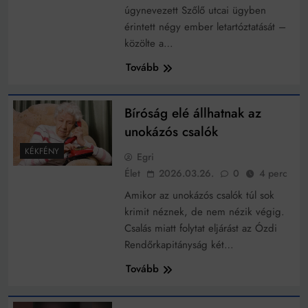
úgynevezett Szőlő utcai ügyben
érintett négy ember letartóztatását –
közölte a…
Tovább
Bíróság elé állhatnak az
unokázós csalók
KÉKFÉNY
Egri
Élet
2026.03.26.
0
4 perc
Amikor az unokázós csalók túl sok
krimit néznek, de nem nézik végig.
Csalás miatt folytat eljárást az Ózdi
Rendőrkapitányság két…
Tovább