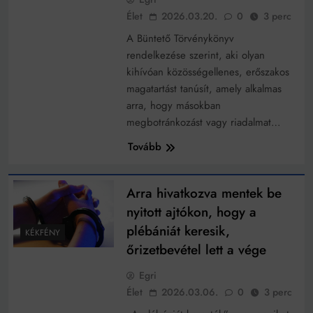
Élet
2026.03.20.
0
3 perc
A Büntető Törvénykönyv
rendelkezése szerint, aki olyan
kihívóan közösségellenes, erőszakos
magatartást tanúsít, amely alkalmas
arra, hogy másokban
megbotránkozást vagy riadalmat…
Tovább
Arra hivatkozva mentek be
nyitott ajtókon, hogy a
plébániát keresik,
KÉKFÉNY
őrizetbevétel lett a vége
Egri
Élet
2026.03.06.
0
3 perc