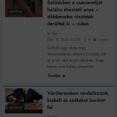
Szökésben a csecsemőjét
halálra éheztető anya –
KÉKFÉNY
döbbenetes részletek
derültek ki – videó
Egri
Élet
2026.03.25.
0
1 perc
Sokkoló ügy rázta meg
Tarnazsadányt: eltűnt a bíróság elől
az a nő, akit azzal vádolnak, hogy
három éve halálra éheztette…
Tovább
Váróteremben randalírozott,
kiabált és székeket borított
fel
KÉKFÉNY
Egri