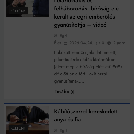
Letartóztatás és
felháborodás: bíróság elé
KÉKFÉNY
került az egri emberölés
gyanúsítottja – videó
Egri
Élet
2026.04.24.
0
2 perc
Fokozott rendőri jelenlét mellett,
jelentős érdeklődés kíséretében
jelent meg a bíróság előtt csütörtök
délelőtt az a férfi, akit azzal
gyanúsítanak,…
Tovább
Kábítószerrel kereskedett
anya és fia
KÉKFÉNY
Egri