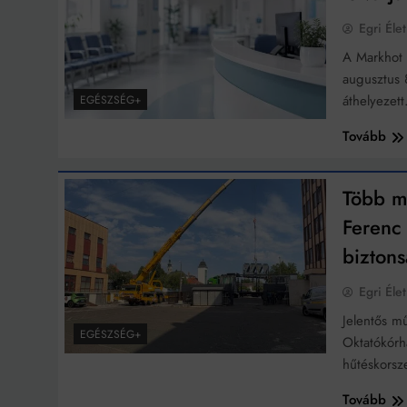
Egri Élet
A Markhot 
augusztus 
áthelyezet
EGÉSZSÉG+
Tovább
Több mi
Ferenc 
biztons
Egri Élet
Jelentős m
EGÉSZSÉG+
Oktatókórh
hűtéskorsz
Tovább