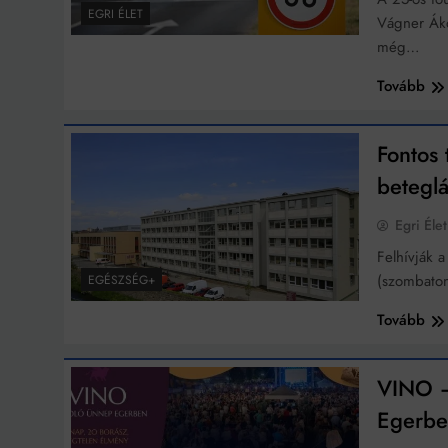
EGRI ÉLET
Vágner Áko
még…
Bit
Tovább
Fontos 
betegl
Egri Élet
Felhívják 
(szombaton
EGÉSZSÉG+
Tovább
VINO –
Egerb