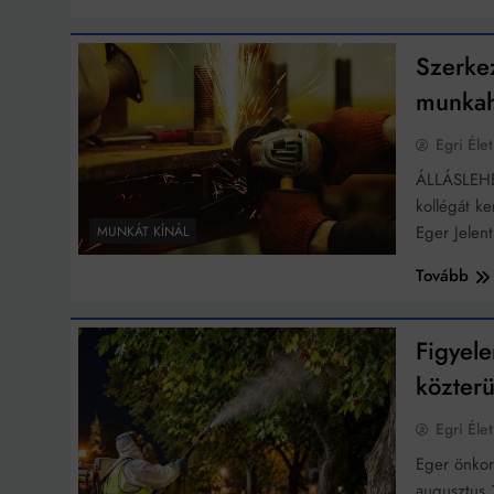
Szerkez
munkah
Egri Élet
ÁLLÁSLEHE
kollégát k
Eger Jelen
MUNKÁT KÍNÁL
Tovább
Figyel
közterü
Egri Élet
Eger önko
augusztus 