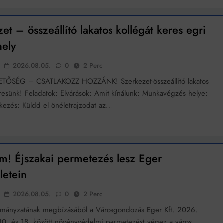
et – összeállító lakatos kollégát keres egri
ely
2026.08.05.
0
2 Perc
TŐSÉG – CSATLAKOZZ HOZZÁNK! Szerkezet-összeállító lakatos
eresünk! Feladatok: Elvárások: Amit kínálunk: Munkavégzés helye:
tkezés: Küldd el önéletrajzodat az…
em! Éjszakai permetezés lesz Eger
letein
2026.08.05.
0
2 Perc
rmányzatának megbízásából a Városgondozás Eger Kft. 2026.
10. és 18. között növényvédelmi permetezést végez a város