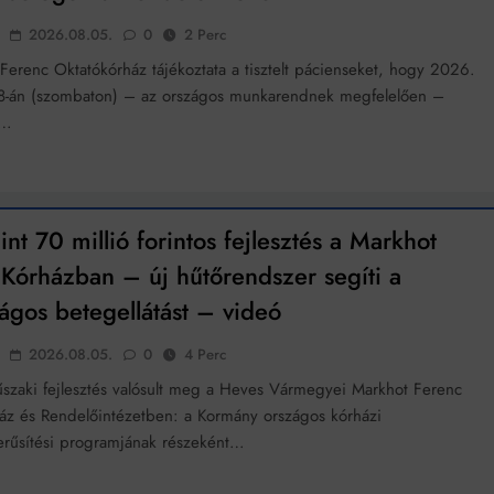
2026.08.05.
0
2 Perc
Ferenc Oktatókórház tájékoztata a tisztelt pácienseket, hogy 2026.
8-án (szombaton) – az országos munkarendnek megfelelően –
t…
nt 70 millió forintos fejlesztés a Markhot
Kórházban – új hűtőrendszer segíti a
ágos betegellátást – videó
2026.08.05.
0
4 Perc
űszaki fejlesztés valósult meg a Heves Vármegyei Markhot Ferenc
áz és Rendelőintézetben: a Kormány országos kórházi
erűsítési programjának részeként…