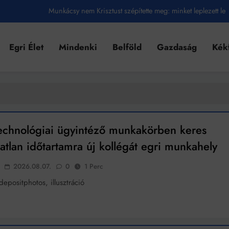
Munkácsy nem Krisztust szépítette meg: minket leplezett le
Ahol köszönnek, ott még van város
Egri Élet
Mindenki
Belföld
Gazdaság
Kék
Amikor a Tetris boldogabbá tesz, mint a szerelem
Létezik tökéletes élet: Truman is elhitte
Karinthy Frigyes: a zseni, aki belenézett a saját koponyájába
Ki akarsz törni. De miből?
echnológiai ügyintéző munkakörben keres
Az öregség nem csak ránc?
atlan időtartamra új kollégát egri munkahely
Az ördög még mindig Pradát visel. De te miért öltözöl hozzá?
2026.08.07.
0
1 Perc
Móricz Zsigmond: falusi író vagy boncmester?
epositphotos, illusztráció
Mindenki a világot akarja uralni – de nem csak a 80-as években
umenes lapostetők: a bevált technológia akkor működik, ha jól van felújítva