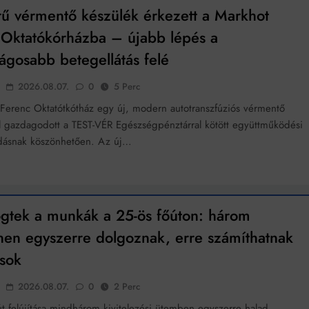
rű vérmentő készülék érkezett a Markhot
k szerint akár 5 százalékkal is nőhetnek a bérleti díjak a ponthatárhirdetés
 Oktatókórházba – újabb lépés a
után az egyetemi városokban
Munkácsy nem Krisztust szépítette meg: minket leplezett le
ágosabb betegellátás felé
Ahol köszönnek, ott még van város
2026.08.07.
0
5 Perc
Ferenc Oktatótkótház egy új, modern autotranszfúziós vérmentő
Amikor a Tetris boldogabbá tesz, mint a szerelem
l gazdagodott a TEST-VÉR Egészségpénztárral kötött együttműködési
Létezik tökéletes élet: Truman is elhitte
dásnak köszönhetően. Az új…
Karinthy Frigyes: a zseni, aki belenézett a saját koponyájába
Ki akarsz törni. De miből?
ögtek a munkák a 25-ös főúton: három
Az öregség nem csak ránc?
nen egyszerre dolgoznak, erre számíthatnak
Az ördög még mindig Pradát visel. De te miért öltözöl hozzá?
ósok
Móricz Zsigmond: falusi író vagy boncmester?
2026.08.07.
0
2 Perc
út felújítása mindhárom kivitelezési ütemben egyszerre halad.