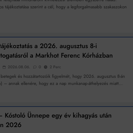
Mindenki a világot akarja uralni – de nem csak a 80-as években
s tájékoztatása szerint a cél, hogy a legforgalmasabb szakaszokon
umenes lapostetők: a bevált technológia akkor működik, ha jól van felújítva
tájékoztatás a 2026. augusztus 8-i
átogatásról a Markhot Ferenc Kórházban
2026.08.06.
0
2 Perc
a betegek és hozzátartozóik figyelmét, hogy 2026. augusztus 8-án
) – annak ellenére, hogy ez a nap munkanap-áthelyezés miatt…
 Kóstoló Ünnepe egy év kihagyás után
en 2026