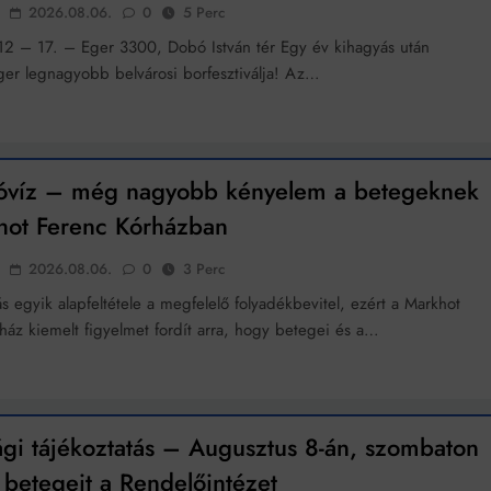
2026.08.06.
0
5 Perc
12 – 17. – Eger 3300, Dobó István tér Egy év kihagyás után
Eger legnagyobb belvárosi borfesztiválja! Az…
ivóvíz – még nagyobb kényelem a betegeknek
hot Ferenc Kórházban
2026.08.06.
0
3 Perc
s egyik alapfeltétele a megfelelő folyadékbevitel, ezért a Markhot
ház kiemelt figyelmet fordít arra, hogy betegei és a…
ági tájékoztatás – Augusztus 8-án, szombaton
a betegeit a Rendelőintézet