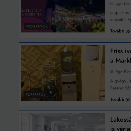
Egri Élet
augusztus 
visszatér 
PROGRAMOK
Tovább
Friss 
a Mark
Egri Élet
A gyógyulá
Ferenc Kór
EGÉSZSÉG+
Tovább
Lakoss
is várj