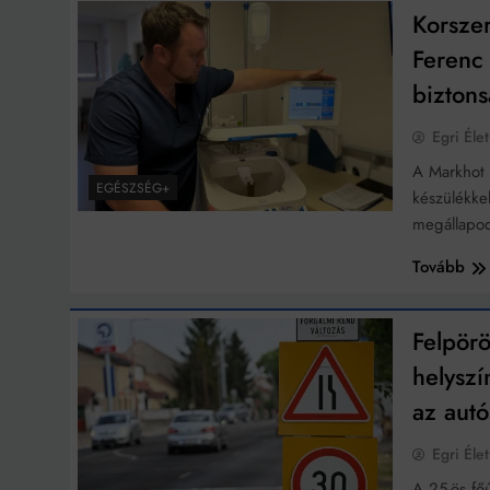
Korsze
Ingatlanpiaci szakértő
Ferenc
biztons
Egri Élet
A Markhot 
EGÉSZSÉG+
készülékke
megállapo
Tovább
Felpör
helyszí
az aut
Egri Élet
A 25-ös fő