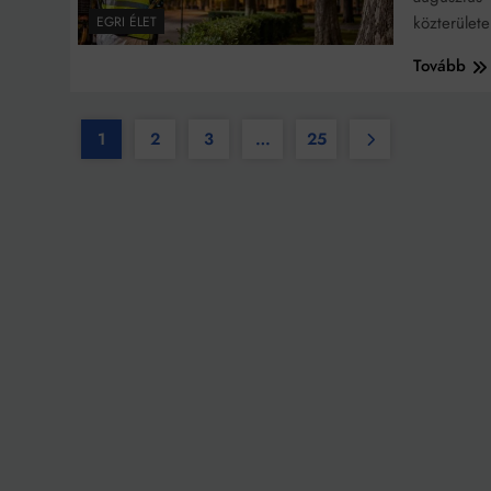
közterülete
EGRI ÉLET
Tovább
1
2
3
…
25