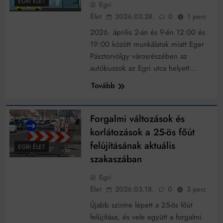
EGRI ÉLET
Egri
Élet
2026.03.28.
0
1 perc
2026. április 2-án és 9-én 12:00 és
19:00 között munkálatok miatt Eger
Pásztorvölgy városrészében az
autóbuszok az Egri utca helyett…
Tovább
Forgalmi változások és
korlátozások a 25-ös főút
felújításának aktuális
EGRI ÉLET
szakaszában
Egri
Élet
2026.03.18.
0
3 perc
Újabb szintre lépett a 25-ös főút
felújítása, és vele együtt a forgalmi