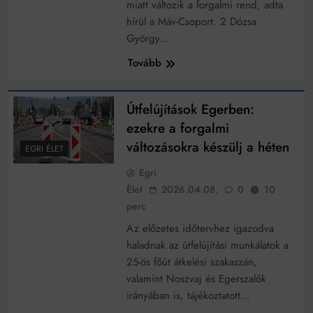
Mindenki a világot akarja uralni – de nem csak a 80-
miatt változik a forgalmi rend, adta
as években
hírül a Máv-Csoport. 2 Dózsa
Bitumenes lapostetők: a bevált technológia akkor
György…
működik, ha jól van felújítva
Tovább
Útfelújítások Egerben:
ezekre a forgalmi
változásokra készülj a héten
EGRI ÉLET
Egri
Élet
2026.04.08.
0
10
perc
Az előzetes időtervhez igazodva
haladnak az útfelújítási munkálatok a
25-ös főút átkelési szakaszán,
valamint Noszvaj és Egerszalók
irányában is, tájékoztatott…