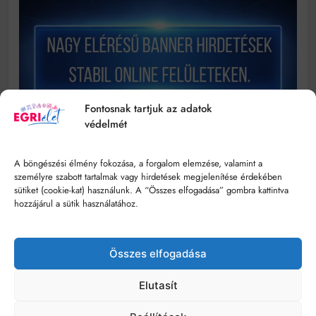
Fontosnak tartjuk az adatok
védelmét
A böngészési élmény fokozása, a forgalom elemzése, valamint a
személyre szabott tartalmak vagy hirdetések megjelenítése érdekében
sütiket (cookie-kat) használunk. A “Összes elfogadása” gombra kattintva
hozzájárul a sütik használatához.
Összes elfogadása
© Minden jog fenntartva - egrielet.hu
Elutasít
Impresszum
Szerzői Jogok
Hozzáférhetőségi Nyilatkozat