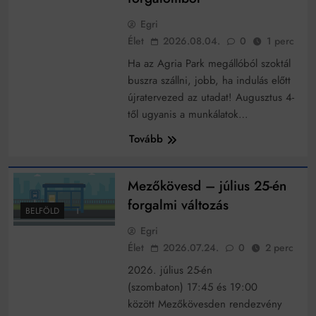
működik, ha jól van felújítva
Ingatlanpiaci szakértők szerint akár 5 százalékkal is
Egri
nőhetnek a bérleti díjak a ponthatárhirdetés után az
Élet
2026.08.04.
0
1 perc
egyetemi városokban
Munkácsy nem Krisztust szépítette meg: minket
Ha az Agria Park megállóból szoktál
leplezett le
buszra szállni, jobb, ha indulás előtt
Ahol köszönnek, ott még van város
újratervezed az utadat! Augusztus 4-
Amikor a Tetris boldogabbá tesz, mint a szerelem
től ugyanis a munkálatok…
Tovább
Létezik tökéletes élet: Truman is elhitte
Karinthy Frigyes: a zseni, aki belenézett a saját
koponyájába
Mezőkövesd – július 25-én
Ki akarsz törni. De miből?
forgalmi változás
BELFÖLD
Egri
Az öregség nem csak ránc?
Élet
2026.07.24.
0
2 perc
Az ördög még mindig Pradát visel. De te miért öltözöl
2026. július 25-én
hozzá?
(szombaton) 17:45 és 19:00
Móricz Zsigmond: falusi író vagy boncmester?
között Mezőkövesden rendezvény