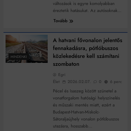
változások is egyre komolyabban
éreztetik hatásukat. Az autósoknak…
Tovább
A hatvani fővonalon jelentős
fennakadásra, pótlóbuszos
közlekedésre kell számítani
MINDENKI
szombaton
Egri
Élet
2026.02.07.
0
6 perc
Pécel és Isaszeg között szünetel a
vonatforgalom hatósági helyszínelés
és műszaki mentés miatt, ezért a
Budapest-Hatvan-Miskolc-
Sátoraljaújhely vonalon pótlóbuszos
utazásra, hosszabb…