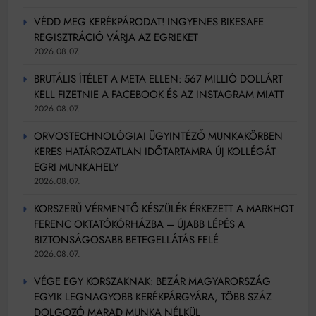
VÉDD MEG KERÉKPÁRODAT! INGYENES BIKESAFE
REGISZTRÁCIÓ VÁRJA AZ EGRIEKET
2026.08.07.
BRUTÁLIS ÍTÉLET A META ELLEN: 567 MILLIÓ DOLLÁRT
KELL FIZETNIE A FACEBOOK ÉS AZ INSTAGRAM MIATT
2026.08.07.
ORVOSTECHNOLÓGIAI ÜGYINTÉZŐ MUNKAKÖRBEN
KERES HATÁROZATLAN IDŐTARTAMRA ÚJ KOLLÉGÁT
EGRI MUNKAHELY
2026.08.07.
KORSZERŰ VÉRMENTŐ KÉSZÜLÉK ÉRKEZETT A MARKHOT
FERENC OKTATÓKÓRHÁZBA – ÚJABB LÉPÉS A
BIZTONSÁGOSABB BETEGELLÁTÁS FELÉ
2026.08.07.
VÉGE EGY KORSZAKNAK: BEZÁR MAGYARORSZÁG
EGYIK LEGNAGYOBB KERÉKPÁRGYÁRA, TÖBB SZÁZ
DOLGOZÓ MARAD MUNKA NÉLKÜL