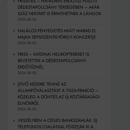
FRISSÍTÉS – HATALMAS ERDŐTŰZ PUSZTÍT
DÉDESTAPOLCSÁNY TÉRSÉGÉBEN – AKÁR
SZÁZ HEKTÁRT IS ÉRINTHETNEK A LÁNGOK
2026.08.05.
HALÁLOS FENYEGETÉS MIATT MARAD EL
MAJKA SEPSISZENTGYÖRGYI KONCERTJE
2026.08.05.
FRISS – KATONAI HELIKOPTEREKET IS
BEVETETTEK A DÉDESTAPOLCSÁNYI
ERDŐTŰZNÉL
2026.08.05.
JÖVŐ KEDDRE TENNÉ AZ
ÁLLAMFŐVÁLASZTÁST A TISZA-FRAKCIÓ –
KÖZELEG A DÖNTÉS AZ ÚJ KÖZTÁRSASÁGI
ELNÖKRŐL
2026.08.05.
VESZÉLYBEN A CÉGES BANKSZÁMLÁK: ÚJ
TELEFONOS CSALÁSSAL FOSZTJÁK KI A