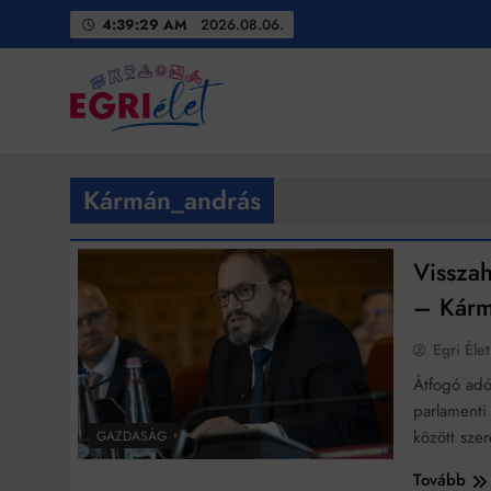
Skip
4:39:30 AM
2026.08.06.
to
content
Egri Élet
Friss hírek
Kármán_andrás
Visszah
– Kármá
Egri Élet
Átfogó adó
parlamenti
között sze
GAZDASÁG
Tovább
Bit