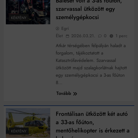
Baleset volt a 3-as főúton,
szarvassal ütközött egy
személygépkocsi
KÉKFÉNY
Egri
Élet
2026.03.21.
0
1 perc
Atkár térségében félpályán haladt a
forgalom, tájékoztatott a
Katasztrófavédelem. Szarvassal
ütközött majd szalagkorlátnak hajtott
egy személygépkocsi a 3-as főúton
8…
Tovább
Frontálisan ütközött két autó
a 33-as főúton,
mentőhelikopter is érkezett a
KÉKFÉNY