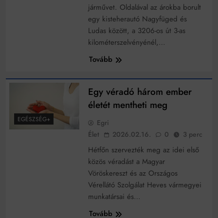
járművet. Oldalával az árokba borult
egy kisteherautó Nagyfüged és
Ludas között, a 3206-os út 3-as
kilométerszelvényénél,…
Tovább
Egy véradó három ember
életét mentheti meg
EGÉSZSÉG+
Egri
Élet
2026.02.16.
0
3 perc
Hétfőn szervezték meg az idei első
közös véradást a Magyar
Vöröskereszt és az Országos
Vérellátó Szolgálat Heves vármegyei
munkatársai és…
Tovább