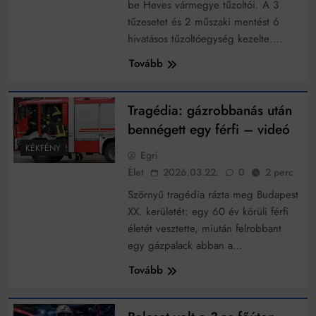
Mindenki a világot akarja uralni – de nem csak a 80-
be Heves vármegye tűzoltói. A 3
as években
tűzesetet és 2 műszaki mentést 6
Bitumenes lapostetők: a bevált technológia akkor
hivatásos tűzoltóegység kezelte….
működik, ha jól van felújítva
Tovább
Tragédia: gázrobbanás után
bennégett egy férfi – videó
KÉKFÉNY
Egri
Élet
2026.03.22.
0
2 perc
Szörnyű tragédia rázta meg Budapest
XX. kerületét: egy 60 év körüli férfi
életét vesztette, miután felrobbant
egy gázpalack abban a…
Tovább