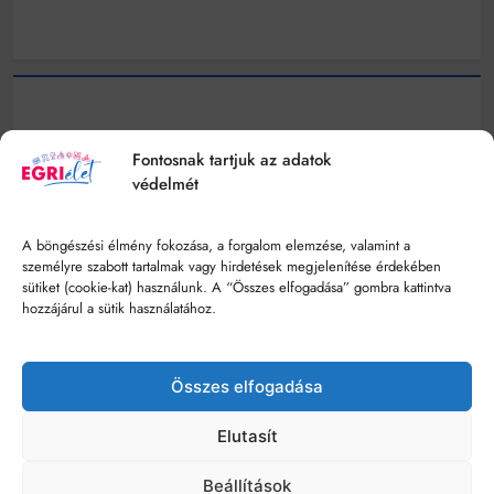
Fontosnak tartjuk az adatok
védelmét
A böngészési élmény fokozása, a forgalom elemzése, valamint a
személyre szabott tartalmak vagy hirdetések megjelenítése érdekében
sütiket (cookie-kat) használunk. A “Összes elfogadása” gombra kattintva
hozzájárul a sütik használatához.
Összes elfogadása
© Minden jog fenntartva - egrielet.hu
Elutasít
Impresszum
Szerzői Jogok
Hozzáférhetőségi Nyilatkozat
Beállítások
Kommentelési Szabályzat
Adatkezelési Tájékoztató