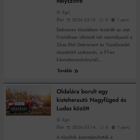
helyszínre
Egri
Élet
2026.03.15.
0
1 perc
Debrecen közelében lezárták az utat.
Frontálisan ütközött két személyautó a
33-as főút Debrecent és Tiszafüredet
összekötő szakaszán, a 97-es
kilométerszelvénynél,…
Tovább
Oldalára borult egy
kisteherautó Nagyfüged és
Ludas között
KÉKFÉNY
Egri
Élet
2026.03.14.
0
1 perc
A tűzoltók áramtalanították a