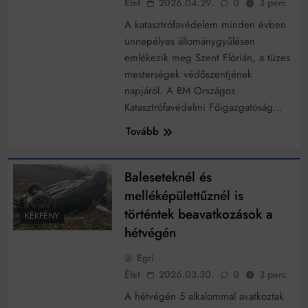
Élet
2026.04.29.
0
3 perc
működik, ha jól van felújítva
Ingatlanpiaci szakértők szerint akár 5 százalékkal is
A katasztrófavédelem minden évben
nőhetnek a bérleti díjak a ponthatárhirdetés után az
ünnepélyes állománygyűlésen
egyetemi városokban
Munkácsy nem Krisztust szépítette meg: minket
emlékezik meg Szent Flórián, a tüzes
leplezett le
mesterségek védőszentjének
Ahol köszönnek, ott még van város
napjáról. A BM Országos
Katasztrófavédelmi Főigazgatóság…
Amikor a Tetris boldogabbá tesz, mint a szerelem
Tovább
Létezik tökéletes élet: Truman is elhitte
Karinthy Frigyes: a zseni, aki belenézett a saját
Baleseteknél és
koponyájába
melléképülettűznél is
Ki akarsz törni. De miből?
történtek beavatkozások a
KÉKFÉNY
Az öregség nem csak ránc?
hétvégén
Az ördög még mindig Pradát visel. De te miért öltözöl
Egri
hozzá?
Élet
2026.03.30.
0
3 perc
Móricz Zsigmond: falusi író vagy boncmester?
A hétvégén 5 alkalommal avatkoztak