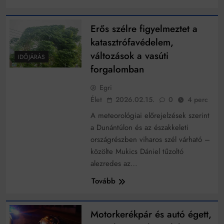
Erős szélre figyelmeztet a
katasztrófavédelem,
változások a vasúti
IDŐJÁRÁS
forgalomban
Egri
Élet
2026.02.15.
0
4 perc
A meteorológiai előrejelzések szerint
a Dunántúlon és az északkeleti
országrészben viharos szél várható –
közölte Mukics Dániel tűzoltó
alezredes az…
Tovább
Motorkerékpár és autó égett,