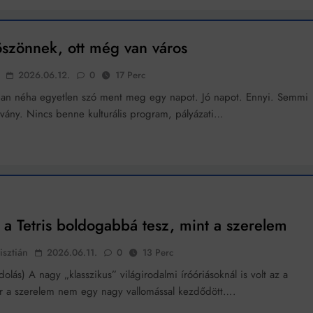
k szerint akár 5 százalékkal is nőhetnek a bérleti díjak a ponthatárhirdetés
után az egyetemi városokban
öszönnek, ott még van város
Munkácsy nem Krisztust szépítette meg: minket leplezett le
2026.06.12.
0
17 Perc
Ahol köszönnek, ott még van város
an néha egyetlen szó ment meg egy napot. Jó napot. Ennyi. Semmi
Amikor a Tetris boldogabbá tesz, mint a szerelem
vány. Nincs benne kulturális program, pályázati…
Létezik tökéletes élet: Truman is elhitte
Karinthy Frigyes: a zseni, aki belenézett a saját koponyájába
Ki akarsz törni. De miből?
a Tetris boldogabbá tesz, mint a szerelem
Az öregség nem csak ránc?
isztián
2026.06.11.
0
13 Perc
Az ördög még mindig Pradát visel. De te miért öltözöl hozzá?
dolás) A nagy „klasszikus” világirodalmi íróóriásoknál is volt az a
Móricz Zsigmond: falusi író vagy boncmester?
or a szerelem nem egy nagy vallomással kezdődött….