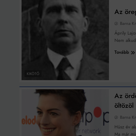
Az öre
Barna Kr
Áprily Laj
Nem alkud
Tovább
KIKÖTŐ
Az örd
öltözöl
Barna Kr
Húsz év ala
Ma már mi