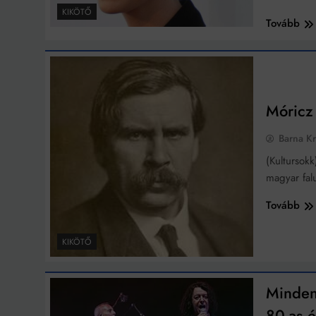
KIKÖTŐ
Tovább
Móricz
Barna Kr
(Kultursok
magyar fal
Tovább
KIKÖTŐ
Mindenk
80-as 