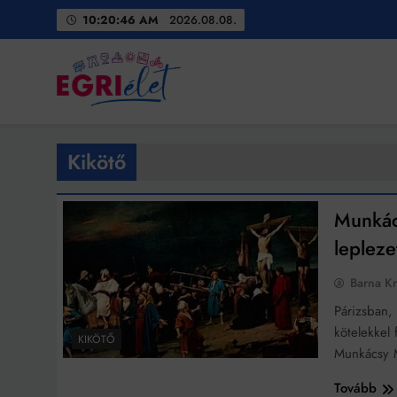
Skip
10:20:47 AM
2026.08.08.
to
content
Egri Élet
Friss hírek
Kikötő
Munkác
leplezet
Barna Kr
Párizsban,
kötelekkel
KIKÖTŐ
Munkácsy 
Tovább
Bit