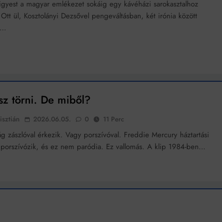
rigyest a magyar emlékezet sokáig egy kávéházi sarokasztalhoz
. Ott ül, Kosztolányi Dezsővel pengeváltásban, két irónia között
y…
sz törni. De miből?
isztián
2026.06.05.
0
11 Perc
g zászlóval érkezik. Vagy porszívóval. Freddie Mercury háztartási
porszívózik, és ez nem paródia. Ez vallomás. A klip 1984-ben…