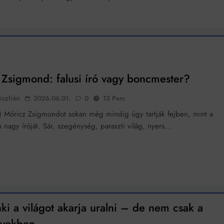
 Zsigmond: falusi író vagy boncmester?
isztián
2026.06.01.
0
13 Perc
k) Móricz Zsigmondot sokan még mindig úgy tartják fejben, mint a
u nagy íróját. Sár, szegénység, paraszti világ, nyers…
i a világot akarja uralni – de nem csak a
években