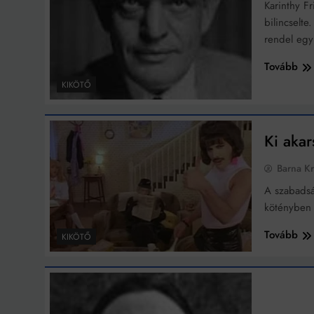
Karinthy F
bilincselte
rendel eg
Tovább
KIKÖTŐ
Ki akar
Barna Kr
A szabadsá
kötényben 
Tovább
KIKÖTŐ