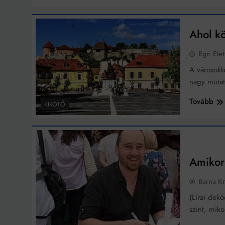
Ingatlanpiaci szakértő
Ahol k
Egri Élet
A városokb
nagy mutat
Tovább
KIKÖTŐ
Amikor 
Barna Kr
(Lírai dekó
szint, mik