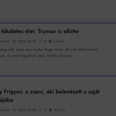
Mindenki a világot akarja uralni – de nem csak a 80-as években
umenes lapostetők: a bevált technológia akkor működik, ha jól van felújítva
 tökéletes élet: Truman is elhitte
isztián
2026.06.09.
0
15 Perc
dog volt, mert nem tudta, hogy nézik. Mi már attól leszünk
nok, ha nem figyelnek ránk. Ezért a Truman…
y Frigyes: a zseni, aki belenézett a saját
ájába
isztián
2026.06.08.
0
16 Perc