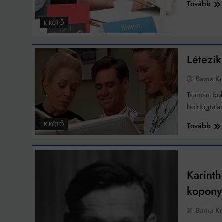
Tovább
KIKÖTŐ
Bit
Létezik
Barna Kr
Truman bol
boldogtala
KIKÖTŐ
Tovább
Karinth
kopony
Barna Kr