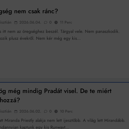
gség nem csak ránc?
isztián
2026.06.04.
0
11 Perc
os itt nem az öregséghez beszél. Tárgyal vele. Nem panaszkodik.
ozik plusz évekről. Nem kér még egy kis…
ög még mindig Pradát visel. De te miért
 hozzá?
isztián
2026.06.02.
0
10 Perc
tt Miranda Priestly alakja nem lett ijesztőbb. A világ lett Mirandább.
ndannyian kaptunk egy kis Runwayt…