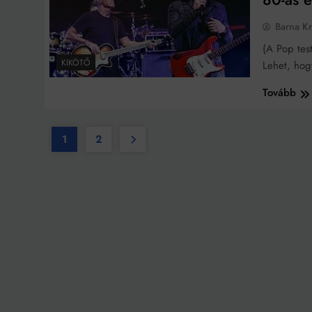
Barna Kr
(A Pop test
KIKÖTŐ
Lehet, hog
Tovább
1
2