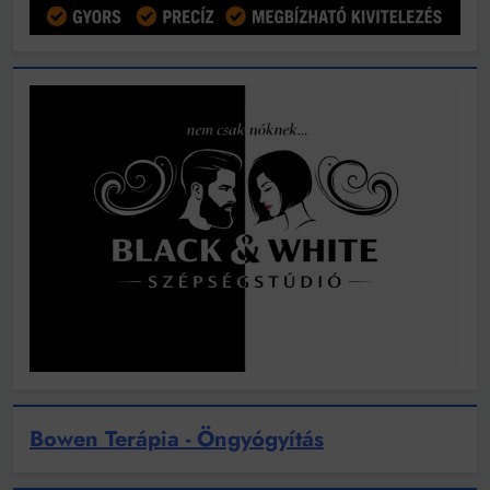
Bowen Terápia - Öngyógyítás