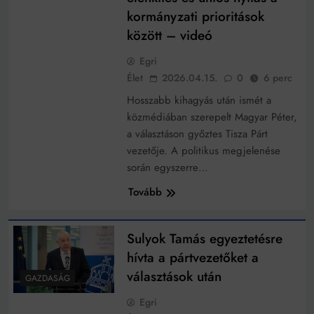
kormányzati prioritások
között – videó
Egri
Élet
2026.04.15.
0
6 perc
Hosszabb kihagyás után ismét a
közmédiában szerepelt Magyar Péter,
a választáson győztes Tisza Párt
vezetője. A politikus megjelenése
során egyszerre…
Tovább
Sulyok Tamás egyeztetésre
hívta a pártvezetőket a
választások után
GAZDASÁG
Egri