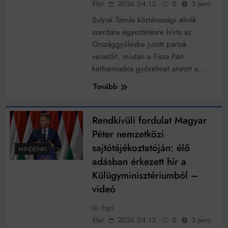
Élet
2026.04.13.
0
3 perc
Sulyok Tamás köztársasági elnök
szerdára egyeztetésre hívta az
Országgyűlésbe jutott pártok
vezetőit, miután a Tisza Párt
kétharmados győzelmet aratott a…
Tovább
Rendkívüli fordulat Magyar
Péter nemzetközi
sajtótájékoztatóján: élő
MINDENKI
adásban érkezett hír a
Külügyminisztériumból –
videó
Egri
Élet
2026.04.13.
0
3 perc