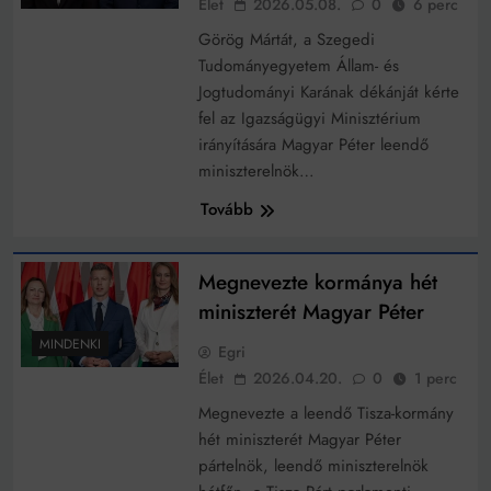
Élet
2026.05.08.
0
6 perc
működik, ha jól van felújítva
Ingatlanpiaci szakértők szerint akár 5 százalékkal is
Görög Mártát, a Szegedi
nőhetnek a bérleti díjak a ponthatárhirdetés után az
Tudományegyetem Állam- és
egyetemi városokban
Munkácsy nem Krisztust szépítette meg: minket
Jogtudományi Karának dékánját kérte
leplezett le
fel az Igazságügyi Minisztérium
Ahol köszönnek, ott még van város
irányítására Magyar Péter leendő
miniszterelnök…
Amikor a Tetris boldogabbá tesz, mint a szerelem
Tovább
Létezik tökéletes élet: Truman is elhitte
Karinthy Frigyes: a zseni, aki belenézett a saját
Megnevezte kormánya hét
koponyájába
miniszterét Magyar Péter
Ki akarsz törni. De miből?
MINDENKI
Egri
Az öregség nem csak ránc?
Élet
2026.04.20.
0
1 perc
Az ördög még mindig Pradát visel. De te miért öltözöl
Megnevezte a leendő Tisza-kormány
hozzá?
hét miniszterét Magyar Péter
Móricz Zsigmond: falusi író vagy boncmester?
pártelnök, leendő miniszterelnök