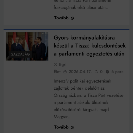
hétfőn, a Tisza Párt parlamenti
Mindenki a világot akarja uralni – de nem csak a 80-
as években
frakciójának első ülése után…
Bitumenes lapostetők: a bevált technológia akkor
Tovább
működik, ha jól van felújítva
Gyors kormányalakításra
készül a Tisza: kulcsdöntések
a parlamenti egyeztetés után
GAZDASÁG
Egri
Élet
2026.04.17.
0
6 perc
Intenzív politikai egyeztetések
zajlottak péntek délelőtt az
Országházban: a Tisza Párt vezetése
a parlament alakuló ülésének
előkészítéséről tárgyalt, majd
Magyar…
Tovább