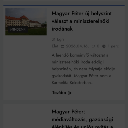
Magyar Péter új helyszínt
választ a miniszterelnöki
irodának
MINDENKI
Egri
Élet
2026.04.16.
0
1 perc
A leendő kormányfő változtat a
miniszterelnöki iroda eddigi
helyszínén, és nem folytatja elődje
gyakorlatát. Magyar Péter nem a
Karmelita Kolostorban…
Tovább
MINDENKI
Magyar Péter:
médiaváltozás, gazdasági
élénkítés és uniós nyitás a