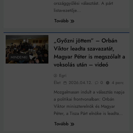
országgyűlési választást. A párt
listavezetője…
Tovább
„Győzni jöttem” – Orbán
Viktor leadta szavazatát,
Magyar Péter is megszólalt a
MINDENKI
voksolás után – videó
Egri
Élet
2026.04.12.
0
4 perc
Mozgalmasan indult a választás napja
a politikai frontvonalban: Orbán
Viktor miniszterelnök és Magyar
Péter, a Tisza Párt elnöke is leadta…
Tovább