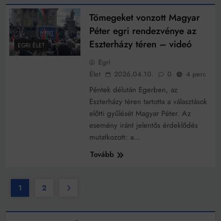
Tömegeket vonzott Magyar
Péter egri rendezvénye az
Eszterházy téren – videó
EGRI ÉLET
Egri
Élet
2026.04.10.
0
4 perc
Péntek délután Egerben, az
Eszterházy téren tartotta a választások
előtti gyűlését Magyar Péter. Az
esemény iránt jelentős érdeklődés
mutatkozott: a…
Tovább
1
2