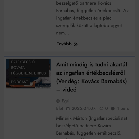
Mindenki a világot akarja uralni – de nem csak a 80-
beszélgető partnere Kovács
as években
Barnabás, független értékbecslő. Az
Bitumenes lapostetők: a bevált technológia akkor
ingatlan értékbecslés a piaci
működik, ha jól van felújítva
szereplők között a legtöbb egyet
nem…
Tovább
INGATLAN
ÉRTÉKBECSLÉS -
BARNABÁS
ÉRTÉKBECSLŐ
Amit mindig is tudni akartál
ROVATA -
az ingatlan értékbecslésről
FÜGGETLEN, ETIKUS
(Vendég: Kovács Barnabás)
PODCAST
– videó
Egri
Élet
2026.04.07.
0
1 perc
Mlinárik Márton (Ingatlanspecialista)
beszélgető partnere Kovács
Barnabás, független értékbecslő.