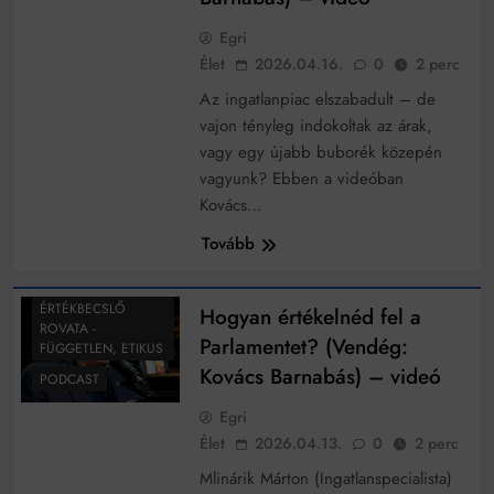
működik, ha jól van felújítva
Ingatlanpiaci szakértők szerint akár 5 százalékkal is
Egri
nőhetnek a bérleti díjak a ponthatárhirdetés után az
Élet
2026.04.16.
0
2 perc
egyetemi városokban
Munkácsy nem Krisztust szépítette meg: minket
Az ingatlanpiac elszabadult – de
leplezett le
vajon tényleg indokoltak az árak,
Ahol köszönnek, ott még van város
vagy egy újabb buborék közepén
Amikor a Tetris boldogabbá tesz, mint a szerelem
vagyunk? Ebben a videóban
Kovács…
Létezik tökéletes élet: Truman is elhitte
Tovább
INGATLAN
Karinthy Frigyes: a zseni, aki belenézett a saját
ÉRTÉKBECSLÉS -
koponyájába
BARNABÁS
ÉRTÉKBECSLŐ
Hogyan értékelnéd fel a
Ki akarsz törni. De miből?
ROVATA -
Parlamentet? (Vendég:
FÜGGETLEN, ETIKUS
Az öregség nem csak ránc?
Kovács Barnabás) – videó
PODCAST
Az ördög még mindig Pradát visel. De te miért öltözöl
Egri
hozzá?
Élet
2026.04.13.
0
2 perc
Móricz Zsigmond: falusi író vagy boncmester?
Mlinárik Márton (Ingatlanspecialista)