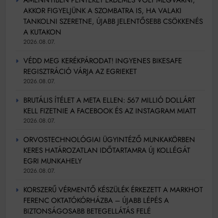
AMENNYIBEN PÉNTEKET ÉRDEMES VOLT MEGVÁRNI,
AKKOR FIGYELJÜNK A SZOMBATRA IS, HA VALAKI
TANKOLNI SZERETNE, ÚJABB JELENTŐSEBB CSÖKKENÉS
A KUTAKON
2026.08.07.
VÉDD MEG KERÉKPÁRODAT! INGYENES BIKESAFE
REGISZTRÁCIÓ VÁRJA AZ EGRIEKET
2026.08.07.
BRUTÁLIS ÍTÉLET A META ELLEN: 567 MILLIÓ DOLLÁRT
KELL FIZETNIE A FACEBOOK ÉS AZ INSTAGRAM MIATT
2026.08.07.
ORVOSTECHNOLÓGIAI ÜGYINTÉZŐ MUNKAKÖRBEN
KERES HATÁROZATLAN IDŐTARTAMRA ÚJ KOLLÉGÁT
EGRI MUNKAHELY
2026.08.07.
KORSZERŰ VÉRMENTŐ KÉSZÜLÉK ÉRKEZETT A MARKHOT
FERENC OKTATÓKÓRHÁZBA – ÚJABB LÉPÉS A
BIZTONSÁGOSABB BETEGELLÁTÁS FELÉ