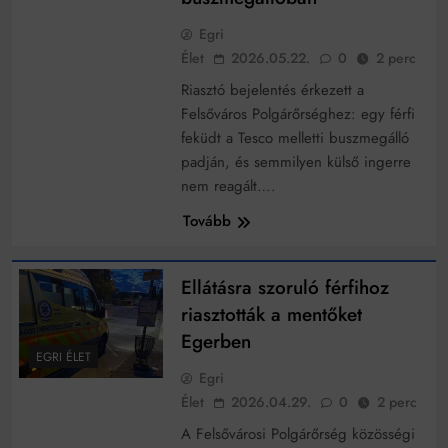
működik, ha jól van felújítva
Ingatlanpiaci szakértők szerint akár 5 százalékkal is
Egri
nőhetnek a bérleti díjak a ponthatárhirdetés után az
Élet
2026.05.22.
0
2 perc
egyetemi városokban
Munkácsy nem Krisztust szépítette meg: minket
Riasztó bejelentés érkezett a
leplezett le
Felsőváros Polgárőrséghez: egy férfi
Ahol köszönnek, ott még van város
feküdt a Tesco melletti buszmegálló
Amikor a Tetris boldogabbá tesz, mint a szerelem
padján, és semmilyen külső ingerre
nem reagált….
Létezik tökéletes élet: Truman is elhitte
Tovább
Karinthy Frigyes: a zseni, aki belenézett a saját
koponyájába
Ellátásra szoruló férfihoz
Ki akarsz törni. De miből?
riasztották a mentőket
Az öregség nem csak ránc?
Egerben
EGRI ÉLET
Az ördög még mindig Pradát visel. De te miért öltözöl
Egri
hozzá?
Élet
2026.04.29.
0
2 perc
Móricz Zsigmond: falusi író vagy boncmester?
A Felsővárosi Polgárőrség közösségi