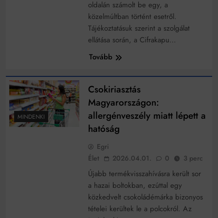
Mindenki a világot akarja uralni – de nem csak a 80-
oldalán számolt be egy, a
as években
közelmúltban történt esetről.
Bitumenes lapostetők: a bevált technológia akkor
Tájékoztatásuk szerint a szolgálat
működik, ha jól van felújítva
ellátása során, a Cifrakapu…
Tovább
Csokiriasztás
Magyarországon:
allergénveszély miatt lépett a
MINDENKI
hatóság
Egri
Élet
2026.04.01.
0
3 perc
Újabb termékvisszahívásra került sor
a hazai boltokban, ezúttal egy
közkedvelt csokoládémárka bizonyos
tételei kerültek le a polcokról. Az