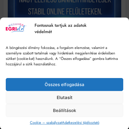
Fontosnak tartjuk az adatok
védelmét
A böngészési élmény fokozása, a forgalom elemzése, valamint a
személyre szabott tartalmak vagy hirdetések megjelenítése érdekében
sütiket (cookie-kat) használunk. A “Összes elfogadása” gombra kattintva
hozzájárul a sütik használatához.
Összes elfogadása
© Minden jog fenntartva - egrielet.hu
Elutasít
Impresszum
Szerzői Jogok
Hozzáférhetőségi Nyilatkozat
Beállítások
Kommentelési Szabályzat
Adatkezelési Tájékoztató
Médiaajánlat
Cookie – szabályzat
Adatkezelési tájékoztató