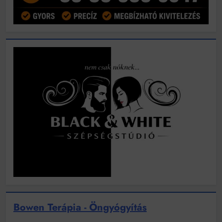
Bowen Terápia - Öngyógyítás