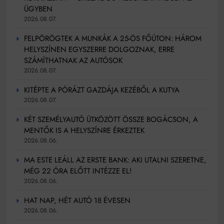
Mindenki a világot akarja uralni – de nem csak a 80-
ÜGYBEN
as években
2026.08.07.
Bitumenes lapostetők: a bevált technológia akkor
működik, ha jól van felújítva
FELPÖRÖGTEK A MUNKÁK A 25-ÖS FŐÚTON: HÁROM
HELYSZÍNEN EGYSZERRE DOLGOZNAK, ERRE
SZÁMÍTHATNAK AZ AUTÓSOK
2026.08.07.
KITÉPTE A PÓRÁZT GAZDÁJA KEZÉBŐL A KUTYA
2026.08.07.
KÉT SZEMÉLYAUTÓ ÜTKÖZÖTT ÖSSZE BOGÁCSON, A
MENTŐK IS A HELYSZÍNRE ÉRKEZTEK
2026.08.06.
MA ESTE LEÁLL AZ ERSTE BANK: AKI UTALNI SZERETNE,
MÉG 22 ÓRA ELŐTT INTÉZZE EL!
2026.08.06.
HAT NAP, HÉT AUTÓ 18 ÉVESEN
2026.08.06.