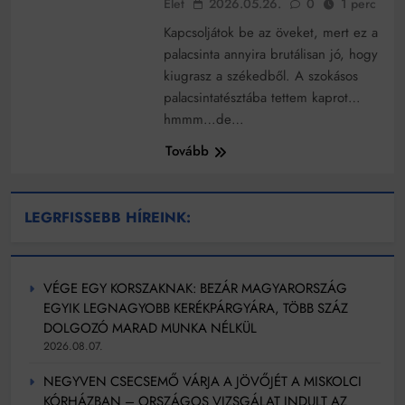
Élet
2026.05.26.
0
1 perc
működik, ha jól van felújítva
Ingatlanpiaci szakértők szerint akár 5 százalékkal is
Kapcsoljátok be az öveket, mert ez a
nőhetnek a bérleti díjak a ponthatárhirdetés után az
palacsinta annyira brutálisan jó, hogy
egyetemi városokban
Munkácsy nem Krisztust szépítette meg: minket
kiugrasz a székedből. A szokásos
leplezett le
palacsintatésztába tettem kaprot…
Ahol köszönnek, ott még van város
hmmm…de…
Amikor a Tetris boldogabbá tesz, mint a szerelem
Tovább
Létezik tökéletes élet: Truman is elhitte
LEGRFISSEBB HÍREINK:
Karinthy Frigyes: a zseni, aki belenézett a saját
koponyájába
Ki akarsz törni. De miből?
VÉGE EGY KORSZAKNAK: BEZÁR MAGYARORSZÁG
Az öregség nem csak ránc?
EGYIK LEGNAGYOBB KERÉKPÁRGYÁRA, TÖBB SZÁZ
DOLGOZÓ MARAD MUNKA NÉLKÜL
Az ördög még mindig Pradát visel. De te miért öltözöl
2026.08.07.
hozzá?
Móricz Zsigmond: falusi író vagy boncmester?
NEGYVEN CSECSEMŐ VÁRJA A JÖVŐJÉT A MISKOLCI
KÓRHÁZBAN – ORSZÁGOS VIZSGÁLAT INDULT AZ