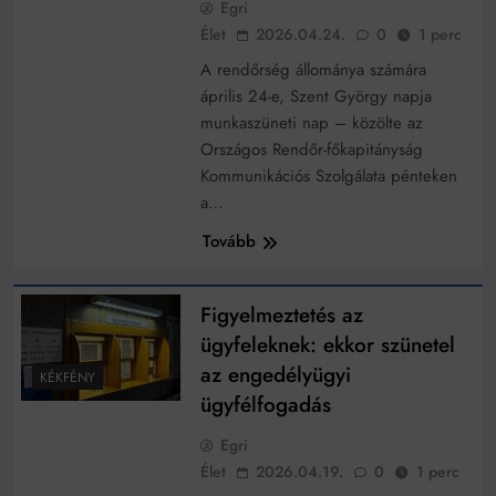
Egri
működik, ha jól van felújítva
Élet
2026.04.24.
0
1 perc
Ingatlanpiaci szakértők szerint akár 5 százalékkal is
nőhetnek a bérleti díjak a ponthatárhirdetés után az
A rendőrség állománya számára
egyetemi városokban
Munkácsy nem Krisztust szépítette meg: minket
április 24-e, Szent György napja
leplezett le
munkaszüneti nap – közölte az
Ahol köszönnek, ott még van város
Országos Rendőr-főkapitányság
Kommunikációs Szolgálata pénteken
Amikor a Tetris boldogabbá tesz, mint a szerelem
a…
Létezik tökéletes élet: Truman is elhitte
Tovább
Karinthy Frigyes: a zseni, aki belenézett a saját
koponyájába
Figyelmeztetés az
Ki akarsz törni. De miből?
ügyfeleknek: ekkor szünetel
Az öregség nem csak ránc?
az engedélyügyi
KÉKFÉNY
ügyfélfogadás
Az ördög még mindig Pradát visel. De te miért öltözöl
hozzá?
Egri
Móricz Zsigmond: falusi író vagy boncmester?
Élet
2026.04.19.
0
1 perc