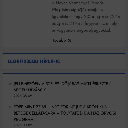
Mindenki a világot akarja uralni – de nem csak a 80-
A Heves Vármegyei Rendőr-
as években
főkapitányság tájékoztatja az
Bitumenes lapostetők: a bevált technológia akkor
ügyfeleket, hogy 2026. április 22-én
működik, ha jól van felújítva
és április 24-én a fegyver-, személy-
és vagyonőri engedélyügyekkel…
Tovább
LEGRFISSEBB HÍREINK:
JELLEMEZŐEN A SZELES IDŐJÁRÁS MIATT ÉRKEZTEK
SEGÉLYHÍVÁSOK
2026.08.09.
TÖBB MINT 27 MILLIÁRD FORINT JUT A KRÓNIKUS
BETEGEK ELLÁTÁSÁRA – FOLYTATÓDIK A HÁZIORVOSI
PROGRAM
2026.08.09.