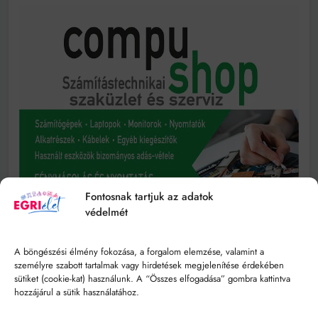
Fontosnak tartjuk az adatok
védelmét
A böngészési élmény fokozása, a forgalom elemzése, valamint a
személyre szabott tartalmak vagy hirdetések megjelenítése érdekében
sütiket (cookie-kat) használunk. A “Összes elfogadása” gombra kattintva
hozzájárul a sütik használatához.