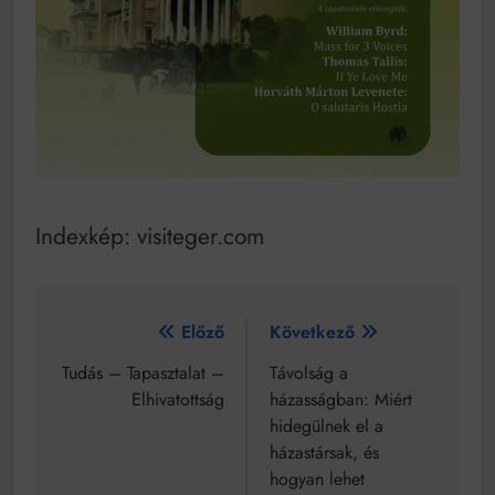
Indexkép: visiteger.com
Bejegyzés
Előző
Következő
navigáció
Tudás – Tapasztalat –
Távolság a
Elhivatottság
házasságban: Miért
hidegülnek el a
házastársak, és
hogyan lehet