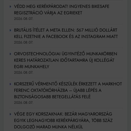
VÉDD MEG KERÉKPÁRODAT! INGYENES BIKESAFE
REGISZTRÁCIÓ VÁRJA AZ EGRIEKET
2026.08.07.
BRUTÁLIS ÍTÉLET A META ELLEN: 567 MILLIÓ DOLLÁRT
KELL FIZETNIE A FACEBOOK ÉS AZ INSTAGRAM MIATT
2026.08.07.
ORVOSTECHNOLÓGIAI ÜGYINTÉZŐ MUNKAKÖRBEN
KERES HATÁROZATLAN IDŐTARTAMRA ÚJ KOLLÉGÁT
EGRI MUNKAHELY
2026.08.07.
KORSZERŰ VÉRMENTŐ KÉSZÜLÉK ÉRKEZETT A MARKHOT
FERENC OKTATÓKÓRHÁZBA – ÚJABB LÉPÉS A
BIZTONSÁGOSABB BETEGELLÁTÁS FELÉ
2026.08.07.
VÉGE EGY KORSZAKNAK: BEZÁR MAGYARORSZÁG
EGYIK LEGNAGYOBB KERÉKPÁRGYÁRA, TÖBB SZÁZ
DOLGOZÓ MARAD MUNKA NÉLKÜL