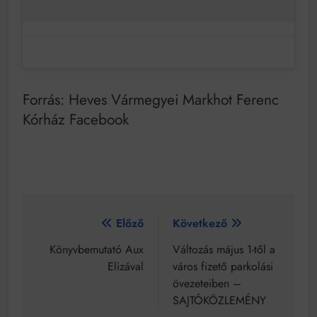
Forrás: Heves Vármegyei Markhot Ferenc
Kórház Facebook
Bejegyzés
Előző
Következő
navigáció
Könyvbemutató Aux
Változás május 1-től a
Elizával
város fizető parkolási
övezeteiben –
SAJTÓKÖZLEMÉNY