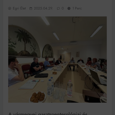
működik, ha jól van felújítva
Egri Élet
2025.04.29.
0
1 Perc
Ingatlanpiaci szakértők szerint akár 5 százalékkal is
nőhetnek a bérleti díjak a ponthatárhirdetés után az
egyetemi városokban
Munkácsy nem Krisztust szépítette meg: minket
leplezett le
Ahol köszönnek, ott még van város
Amikor a Tetris boldogabbá tesz, mint a szerelem
Létezik tökéletes élet: Truman is elhitte
Karinthy Frigyes: a zseni, aki belenézett a saját
koponyájába
Ki akarsz törni. De miből?
Az öregség nem csak ránc?
Az ördög még mindig Pradát visel. De te miért öltözöl
hozzá?
Móricz Zsigmond: falusi író vagy boncmester?
A vármegyei gasztroenterológiai és