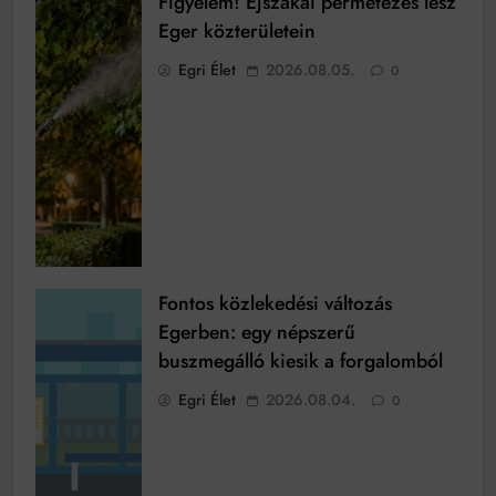
Figyelem! Éjszakai permetezés lesz
Eger közterületein
Egri Élet
2026.08.05.
0
Fontos közlekedési változás
Egerben: egy népszerű
buszmegálló kiesik a forgalomból
Egri Élet
2026.08.04.
0