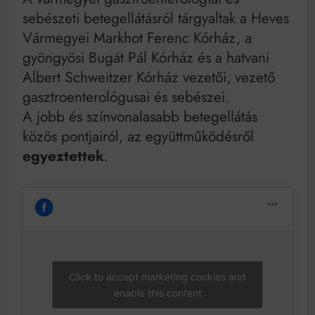
Mindenki a világot akarja uralni – de nem csak a 80-
sebészeti betegellátásról tárgyaltak a Heves
as években
Bitumenes lapostetők: a bevált technológia akkor
Vármegyei Markhot Ferenc Kórház, a
működik, ha jól van felújítva
gyöngyösi Bugát Pál Kórház és a hatvani
Albert Schweitzer Kórház vezetői, vezető
gasztroenterológusai és sebészei.
A jobb és színvonalasabb betegellátás
közös pontjairól, az együttműködésről
egyeztettek
.
Click to accept marketing cookies and
enable this content