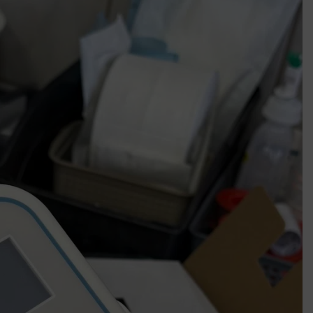
Mindenki a világot akarja uralni – de nem csak a 80-as években
umenes lapostetők: a bevált technológia akkor működik, ha jól van felújítva