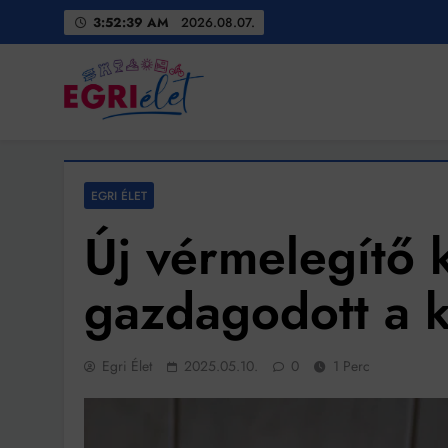
Skip
3:52:41 AM
2026.08.07.
to
content
Egri Élet
Friss hírek
EGRI ÉLET
Új vérmelegítő 
gazdagodott a 
Egri Élet
2025.05.10.
0
1 Perc
Bit