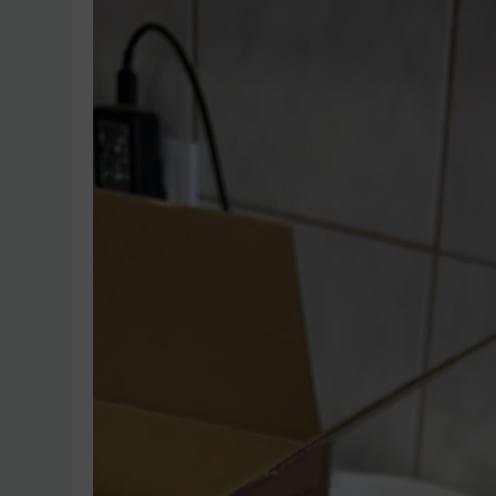
Ingatlanpiaci szakértő