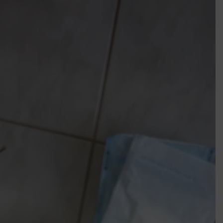
k szerint akár 5 százalékkal is nőhetnek a bérleti díjak a ponthatárhirdetés
után az egyetemi városokban
Munkácsy nem Krisztust szépítette meg: minket leplezett le
Ahol köszönnek, ott még van város
Amikor a Tetris boldogabbá tesz, mint a szerelem
Létezik tökéletes élet: Truman is elhitte
Karinthy Frigyes: a zseni, aki belenézett a saját koponyájába
Ki akarsz törni. De miből?
Az öregség nem csak ránc?
Az ördög még mindig Pradát visel. De te miért öltözöl hozzá?
Móricz Zsigmond: falusi író vagy boncmester?