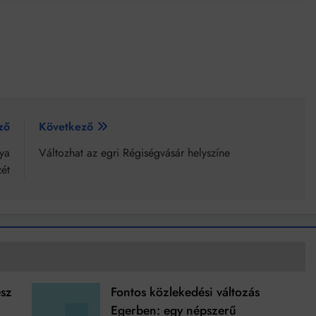
ző
Következő
lya
Változhat az egri Régiségvásár helyszíne
zét
esz
Fontos közlekedési változás
Egerben: egy népszerű