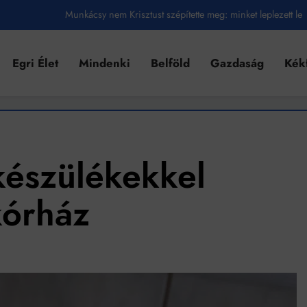
Munkácsy nem Krisztust szépítette meg: minket leplezett le
Ahol köszönnek, ott még van város
Egri Élet
Mindenki
Belföld
Gazdaság
Kék
Amikor a Tetris boldogabbá tesz, mint a szerelem
Létezik tökéletes élet: Truman is elhitte
Karinthy Frigyes: a zseni, aki belenézett a saját koponyájába
Ki akarsz törni. De miből?
készülékekkel
Az öregség nem csak ránc?
kórház
Az ördög még mindig Pradát visel. De te miért öltözöl hozzá?
Móricz Zsigmond: falusi író vagy boncmester?
Mindenki a világot akarja uralni – de nem csak a 80-as években
umenes lapostetők: a bevált technológia akkor működik, ha jól van felújítva