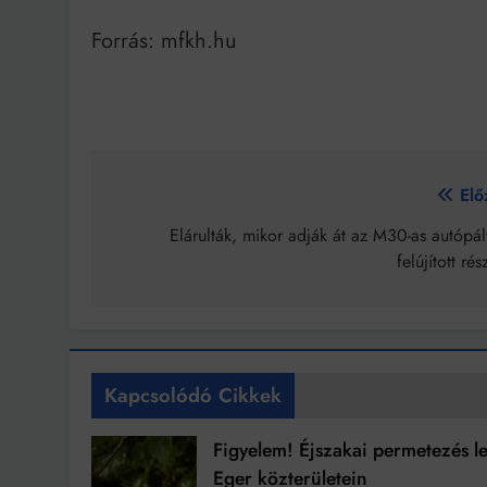
Forrás: mfkh.hu
Bejegyzés
Elő
navigáció
Elárulták, mikor adják át az M30-as autópá
felújított rés
Kapcsolódó Cikkek
Figyelem! Éjszakai permetezés l
Eger közterületein