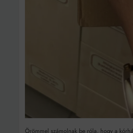
Örömmel számolnak be róla, hogy a kórház