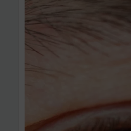
Ingatlanpiaci szakértő