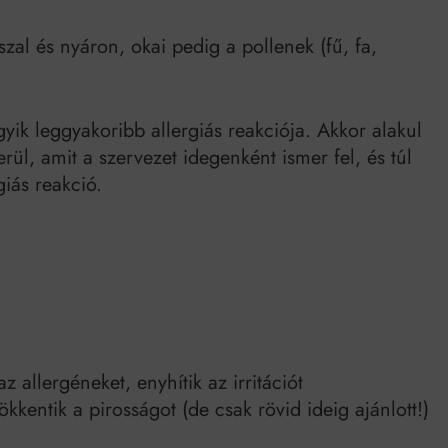
szal és nyáron, okai pedig a pollenek (fű, fa,
yik leggyakoribb allergiás reakciója. Akkor alakul
rül, amit a szervezet idegenként ismer fel, és túl
giás reakció.
allergéneket, enyhítik az irritációt
kentik a pirosságot (de csak rövid ideig ajánlott!)