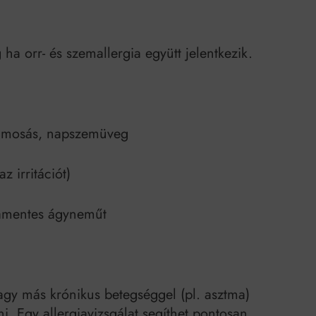
ha orr- és szemallergia együtt jelentkezik.
ajmosás, napszemüveg
 irritációt)
giamentes ágyneműt
vagy más krónikus betegséggel (pl. asztma)
i. Egy allergiavizsgálat segíthet pontosan