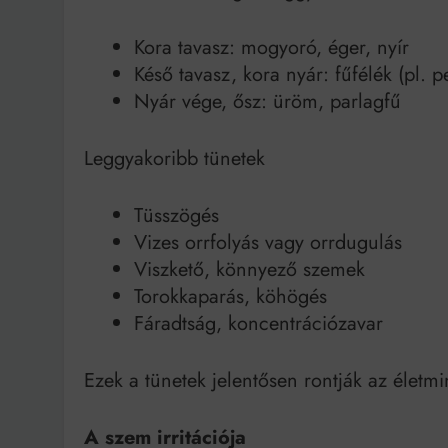
Kora tavasz: mogyoró, éger, nyír
Késő tavasz, kora nyár: fűfélék (pl. 
Nyár vége, ősz: üröm, parlagfű
Leggyakoribb tünetek
Tüsszögés
Vizes orrfolyás vagy orrdugulás
Viszkető, könnyező szemek
Torokkaparás, köhögés
Fáradtság, koncentrációzavar
Ezek a tünetek jelentősen rontják az életm
A szem irritációja