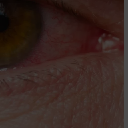
Mindenki a világot akarja uralni – de nem csak a 80-as években
umenes lapostetők: a bevált technológia akkor működik, ha jól van felújítva