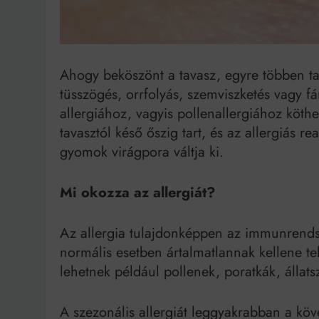
Ahogy beköszönt a tavasz, egyre többen tap
tüsszögés, orrfolyás, szemviszketés vagy f
allergiához, vagyis pollenallergiához köth
tavasztól késő őszig tart, és az allergiás r
gyomok virágpora váltja ki.
Mi okozza az allergiát?
Az allergia tulajdonképpen az immunrendsz
normális esetben ártalmatlannak kellene t
lehetnek például pollenek, poratkák, álla
A szezonális allergiát leggyakrabban a köve