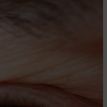
k szerint akár 5 százalékkal is nőhetnek a bérleti díjak a ponthatárhirdetés
után az egyetemi városokban
Munkácsy nem Krisztust szépítette meg: minket leplezett le
Ahol köszönnek, ott még van város
Amikor a Tetris boldogabbá tesz, mint a szerelem
Létezik tökéletes élet: Truman is elhitte
Karinthy Frigyes: a zseni, aki belenézett a saját koponyájába
Ki akarsz törni. De miből?
Az öregség nem csak ránc?
Az ördög még mindig Pradát visel. De te miért öltözöl hozzá?
Móricz Zsigmond: falusi író vagy boncmester?