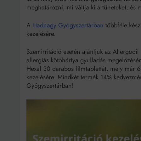
meghatározni, mi váltja ki a tüneteket, és 
A
Hadnagy Gyógyszertárban
többféle készí
kezelésére.
Szemirritáció esetén ajánljuk az Allergodi
allergiás kötőhártya gyulladás megelőzésér
Hexal 30 darabos filmtablettát, mely már 6
kezelésére. Mindkét termék 14% kedvezmén
Gyógyszertárban!