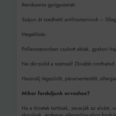
Rendszeres gyógyszerek:
Szájon át szedhető antihisztaminok – főleg 
Megelőzés:
Pollenszezonban csukott ablak, gyakori h
Ne dörzsöld a szemed! (Tovább ronthatod az
Használj légszűrőt, páramentesítőt, aller
Mikor forduljunk orvoshoz?
Ha a tünetek tartósak, zavarják az alvást, 
társulnak, érdemes allergológushoz forduln