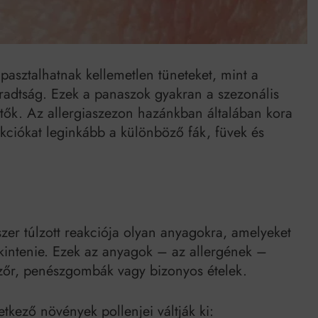
asztalhatnak kellemetlen tüneteket, mint a
áradtság. Ezek a panaszok gyakran a szezonális
etők. Az allergiaszezon hazánkban általában kora
eakciókat leginkább a különböző fák, füvek és
er túlzott reakciója olyan anyagokra, amelyeket
ekintenie. Ezek az anyagok – az allergének –
tszőr, penészgombák vagy bizonyos ételek.
tkező növények pollenjei váltják ki: