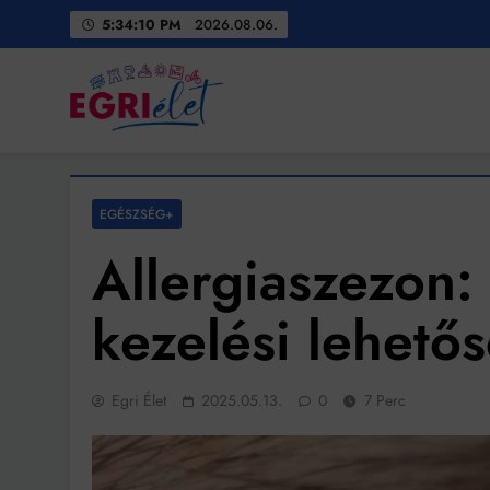
Skip
5:34:12 PM
2026.08.06.
to
content
Egri Élet
Friss hírek
EGÉSZSÉG+
Allergiaszezon:
kezelési lehető
Egri Élet
2025.05.13.
0
7 Perc
Bit