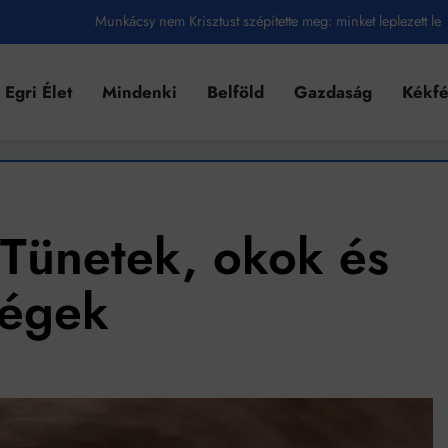
Munkácsy nem Krisztust szépítette meg: minket leplezett le
Ahol köszönnek, ott még van város
Egri Élet
Mindenki
Belföld
Gazdaság
Kékf
Amikor a Tetris boldogabbá tesz, mint a szerelem
Létezik tökéletes élet: Truman is elhitte
Karinthy Frigyes: a zseni, aki belenézett a saját koponyájába
Ki akarsz törni. De miből?
 Tünetek, okok és
Az öregség nem csak ránc?
ségek
Az ördög még mindig Pradát visel. De te miért öltözöl hozzá?
Móricz Zsigmond: falusi író vagy boncmester?
Mindenki a világot akarja uralni – de nem csak a 80-as években
umenes lapostetők: a bevált technológia akkor működik, ha jól van felújítva