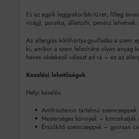
Ez az egyik leggyakoribb tünet, főleg tavas
virág), poratka, állatszőr, penész lehetnek.
Az allergiás kötőhártya-gyulladás a szem eg
ki, amikor a szem felszínére olyan anyag ke
heves védekező választ ad rá – ez az aller
Kezelési lehetőségek
Helyi kezelés:
Antihisztamin tartalmú szemcseppek
Mesterséges könnyek – kimoshatják az 
Érszűkítő szemcseppek – gyorsan csök