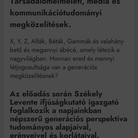
Társadalomelméleti, média és
Mindenki a világot akarja uralni – de nem csak a 80-
as években
kommunikációtudományi
Bitumenes lapostetők: a bevált technológia akkor
működik, ha jól van felújítva
megközelítések.
X, Y, Z, Alfák, Béták, Gammák és valahány
betű és megannyi ábécé, amely létezik a
nagyvilágban. Honnan ered és mennyi
létjogosultsága van a generációs
megközelítésnek?
Az előadás során Székely
Levente ifjúságkutató igazgató
foglalkozik a napjainkban
népszerű generációs perspektíva
tudományos alapjaival,
erényeivel és korlátaival.