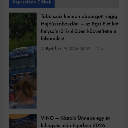
Kapcsolódó Cikkek
Több száz kamion dübörgött végig
Hajdúszoboszlón – az Egri Élet két
helyszínről is élőben közvetítette a
felvonulást
Egri Élet
2026.08.09.
0
VINO – Kóstoló Ünnepe egy év
kihagyás után Egerben 2026