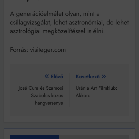
A generációelmélet olyan, mint a
csillagvizsgálat, lehet asztronómiai, de lehet
asztrológiai megközelítéssel is élni.
Forrás: visiteger.com
Bejegyzés
Előző
Következő
navigáció
José Cura és Szamosi
Uránia Art Filmklub:
Szabolcs közös
Akkord
hangversenye