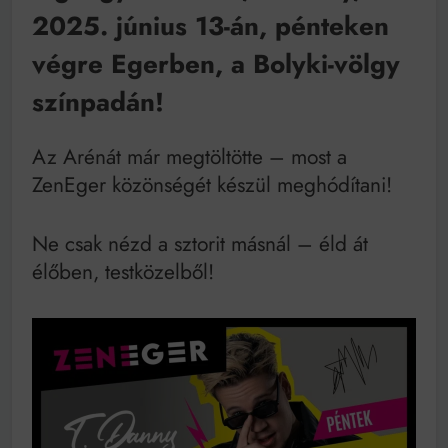
Mindenki a világot akarja uralni – de nem csak a 80-
2025. június 13-án, pénteken
as években
Bitumenes lapostetők: a bevált technológia akkor
végre Egerben, a Bolyki-völgy
működik, ha jól van felújítva
színpadán!
Az Arénát már megtöltötte – most a
ZenEger közönségét készül meghódítani!
Ne csak nézd a sztorit másnál – éld át
élőben, testközelből!