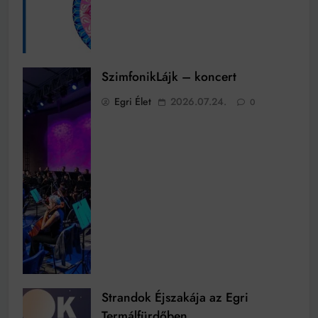
SzimfonikLájk – koncert
Egri Élet
2026.07.24.
0
Strandok Éjszakája az Egri
Termálfürdőben