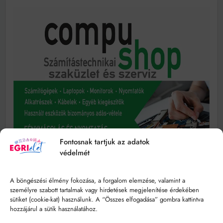
Fontosnak tartjuk az adatok
védelmét
A böngészési élmény fokozása, a forgalom elemzése, valamint a
személyre szabott tartalmak vagy hirdetések megjelenítése érdekében
sütiket (cookie-kat) használunk. A “Összes elfogadása” gombra kattintva
hozzájárul a sütik használatához.