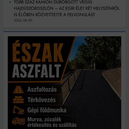
TÖBB SZÁZ KAMION DÜBÖRGÖTT VÉGIG
HAJDÚSZOBOSZLÓN – AZ EGRI ÉLET KÉT HELYSZÍNRŐL
IS ÉLŐBEN KÖZVETÍTETTE A FELVONULÁST
2026.08.09.