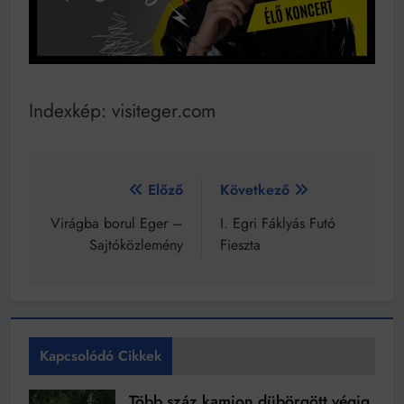
Indexkép: visiteger.com
Bejegyzés
Előző
Következő
navigáció
Virágba borul Eger –
I. Egri Fáklyás Futó
Sajtóközlemény
Fieszta
Kapcsolódó Cikkek
Több száz kamion dübörgött végig