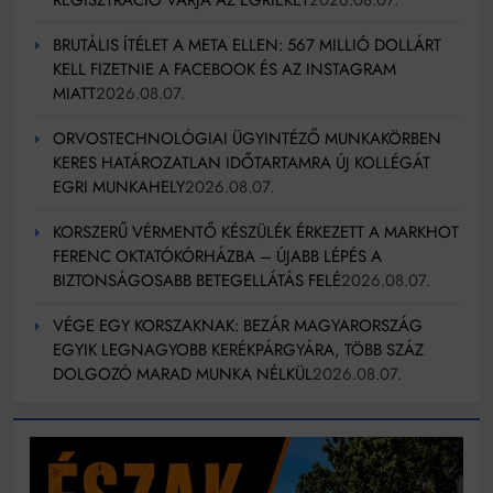
BRUTÁLIS ÍTÉLET A META ELLEN: 567 MILLIÓ DOLLÁRT
KELL FIZETNIE A FACEBOOK ÉS AZ INSTAGRAM
MIATT
2026.08.07.
ORVOSTECHNOLÓGIAI ÜGYINTÉZŐ MUNKAKÖRBEN
KERES HATÁROZATLAN IDŐTARTAMRA ÚJ KOLLÉGÁT
EGRI MUNKAHELY
2026.08.07.
KORSZERŰ VÉRMENTŐ KÉSZÜLÉK ÉRKEZETT A MARKHOT
FERENC OKTATÓKÓRHÁZBA – ÚJABB LÉPÉS A
BIZTONSÁGOSABB BETEGELLÁTÁS FELÉ
2026.08.07.
VÉGE EGY KORSZAKNAK: BEZÁR MAGYARORSZÁG
EGYIK LEGNAGYOBB KERÉKPÁRGYÁRA, TÖBB SZÁZ
DOLGOZÓ MARAD MUNKA NÉLKÜL
2026.08.07.