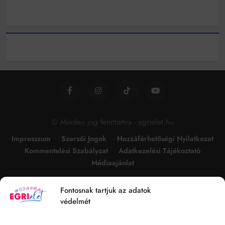
© Minden jog fenntartva - egrielet.hu
Impresszum
Szerzői Jogok
Hozzáférhetőségi Nyilatkozat
Kommentelési Szabályzat
Adatkezelési Tájékoztató
Médiaajánlat
Fontosnak tartjuk az adatok
védelmét