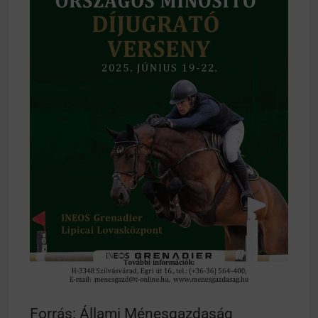
Forrás: Állami Ménesgazdaság