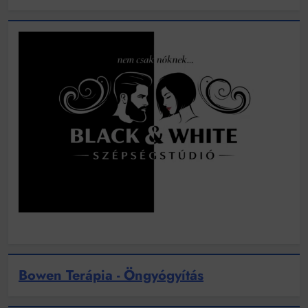
Bowen Terápia - Öngyógyítás