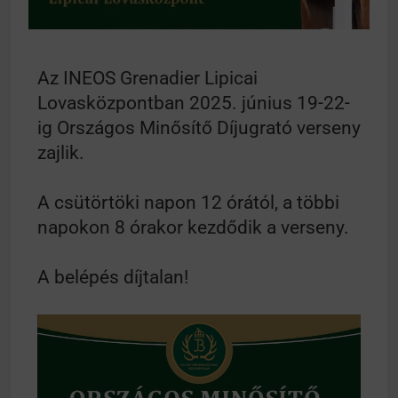
Mindenki a világot akarja uralni – de nem csak a 80-
as években
Bitumenes lapostetők: a bevált technológia akkor
működik, ha jól van felújítva
Az INEOS Grenadier Lipicai
Lovasközpontban 2025. június 19-22-
ig Országos Minősítő Díjugrató verseny
zajlik.
A csütörtöki napon 12 órától, a többi
napokon 8 órakor kezdődik a verseny.
A belépés díjtalan!