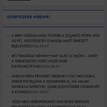
LEGRFISSEBB HÍREINK:
A BRFK VIZSGÁLHATJA TOVÁBB A SZIJJÁRTÓ PÉTER–BYD
ÜGYET, VESZTEGETÉS GYANÚJA MIATT ÉRKEZETT
BEJELENTÉS
2026.08.07.
KÉT TRAGÉDIA NÉHÁNY NAP ALATT A SAJÓN – ISMÉT
A TERMÉSZETES VIZEK VESZÉLYEIRE
FIGYELMEZTETNEK
2026.08.07.
AMENNYIBEN PÉNTEKET ÉRDEMES VOLT MEGVÁRNI,
AKKOR FIGYELJÜNK A SZOMBATRA IS, HA VALAKI
TANKOLNI SZERETNE, ÚJABB JELENTŐSEBB CSÖKKENÉS
A KUTAKON
2026.08.07.
VÉDD MEG KERÉKPÁRODAT! INGYENES BIKESAFE
REGISZTRÁCIÓ VÁRJA AZ EGRIEKET
2026.08.07.