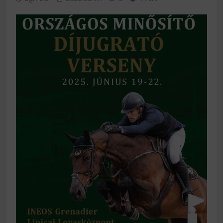
működik, ha jól van felújítva
Ingatlanpiaci szakértők szerint akár 5 százalékkal is
nőhetnek a bérleti díjak a ponthatárhirdetés után az
egyetemi városokban
Munkácsy nem Krisztust szépítette meg: minket
leplezett le
Ahol köszönnek, ott még van város
Amikor a Tetris boldogabbá tesz, mint a szerelem
Létezik tökéletes élet: Truman is elhitte
Karinthy Frigyes: a zseni, aki belenézett a saját
koponyájába
Ki akarsz törni. De miből?
Az öregség nem csak ránc?
Az ördög még mindig Pradát visel. De te miért öltözöl
hozzá?
Móricz Zsigmond: falusi író vagy boncmester?