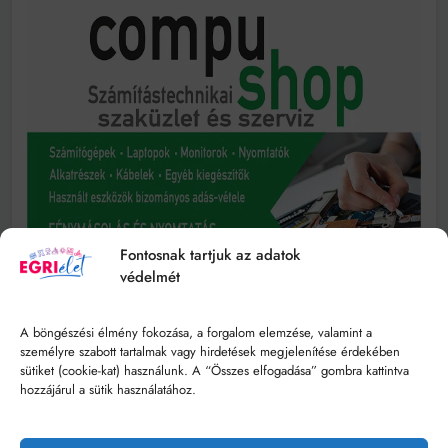
Fontosnak tartjuk az adatok
védelmét
A böngészési élmény fokozása, a forgalom elemzése, valamint a
személyre szabott tartalmak vagy hirdetések megjelenítése érdekében
sütiket (cookie-kat) használunk. A “Összes elfogadása” gombra kattintva
hozzájárul a sütik használatához.