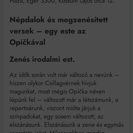
Háza, Eger 3300, Kossuth Lajos utca 12.
Mindenki a világot akarja uralni – de nem csak a 80-
as években
Bitumenes lapostetők: a bevált technológia akkor
Népdalok és megzenésített
működik, ha jól van felújítva
versek – egy este az
Opičkával
Zenés irodalmi est.
Az idők során volt már változó a nevünk –
hiszen olykor Csillagvérnek hívjuk
magunkat, most mégis Opička néven
lépünk fel – változott már a létszámunk, a
repertoárunk, viszont mióta járjuk a
színpadokat, egy sosem változott; az
elszánásunk. Elszánásunk a zene és egymás