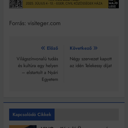
Forrás: visiteger.com
Bejegyzés
Előző
Következő
navigáció
Világszínvonalú tudás
Négy szervezet kapott
és kultúra egy helyen
az idén Telekessy díjat
– elstartolt a Nyári
Egyetem
Kapcsolódó Cikkek