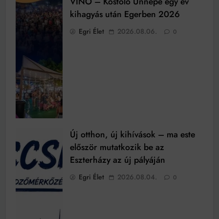
VINO – Kóstoló Ünnepe egy év
kihagyás után Egerben 2026
Egri Élet
2026.08.06.
0
Új otthon, új kihívások – ma este
először mutatkozik be az
Eszterházy az új pályáján
Egri Élet
2026.08.04.
0