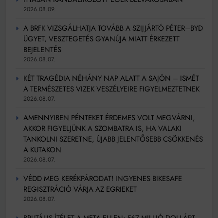
2026.08.09.
A BRFK VIZSGÁLHATJA TOVÁBB A SZIJJÁRTÓ PÉTER–BYD
ÜGYET, VESZTEGETÉS GYANÚJA MIATT ÉRKEZETT
BEJELENTÉS
2026.08.07.
KÉT TRAGÉDIA NÉHÁNY NAP ALATT A SAJÓN – ISMÉT
A TERMÉSZETES VIZEK VESZÉLYEIRE FIGYELMEZTETNEK
2026.08.07.
AMENNYIBEN PÉNTEKET ÉRDEMES VOLT MEGVÁRNI,
AKKOR FIGYELJÜNK A SZOMBATRA IS, HA VALAKI
TANKOLNI SZERETNE, ÚJABB JELENTŐSEBB CSÖKKENÉS
A KUTAKON
2026.08.07.
VÉDD MEG KERÉKPÁRODAT! INGYENES BIKESAFE
REGISZTRÁCIÓ VÁRJA AZ EGRIEKET
2026.08.07.
BRUTÁLIS ÍTÉLET A META ELLEN: 567 MILLIÓ DOLLÁRT