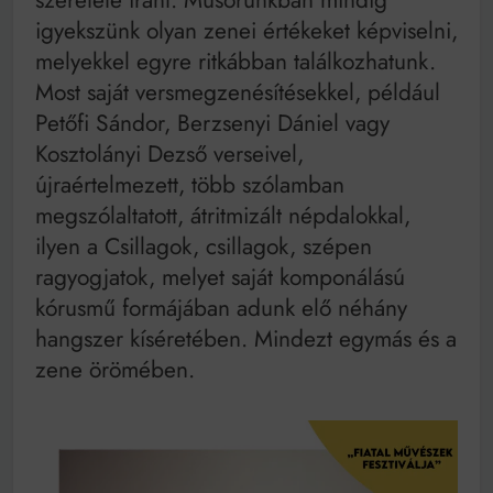
szeretete iránt. Műsorunkban mindig
igyekszünk olyan zenei értékeket képviselni,
melyekkel egyre ritkábban találkozhatunk.
Most saját versmegzenésítésekkel, például
Petőfi Sándor, Berzsenyi Dániel vagy
Kosztolányi Dezső verseivel,
újraértelmezett, több szólamban
megszólaltatott, átritmizált népdalokkal,
ilyen a Csillagok, csillagok, szépen
ragyogjatok, melyet saját komponálású
kórusmű formájában adunk elő néhány
hangszer kíséretében. Mindezt egymás és a
zene örömében.