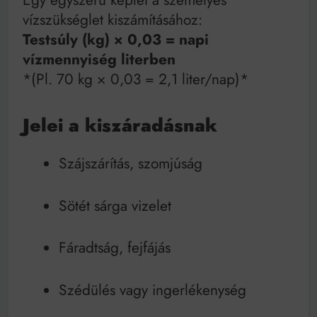
Egy egyszerű képlet a személyes
vízszükséglet kiszámításához:
Testsúly (kg) × 0,03 = napi
vízmennyiség literben
*(Pl. 70 kg × 0,03 = 2,1 liter/nap)*
Jelei a kiszáradásnak
Szájszárítás, szomjúság
Sötét sárga vizelet
Fáradtság, fejfájás
Szédülés vagy ingerlékenység