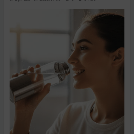
működik, ha jól van felújítva
Ingatlanpiaci szakértők szerint akár 5 százalékkal is
nőhetnek a bérleti díjak a ponthatárhirdetés után az
egyetemi városokban
Munkácsy nem Krisztust szépítette meg: minket
leplezett le
Ahol köszönnek, ott még van város
Amikor a Tetris boldogabbá tesz, mint a szerelem
Létezik tökéletes élet: Truman is elhitte
Karinthy Frigyes: a zseni, aki belenézett a saját
koponyájába
Ki akarsz törni. De miből?
Az öregség nem csak ránc?
Az ördög még mindig Pradát visel. De te miért öltözöl
hozzá?
Móricz Zsigmond: falusi író vagy boncmester?