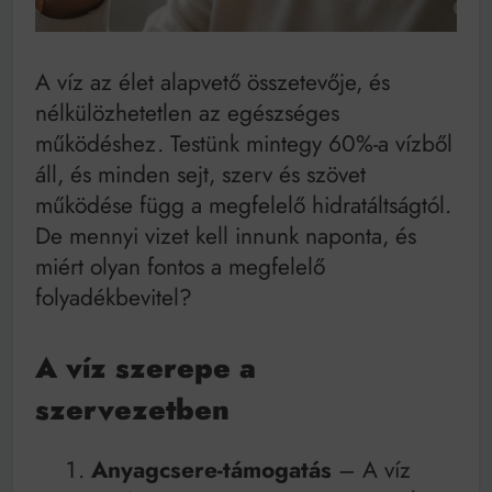
Mindenki a világot akarja uralni – de nem csak a 80-
as években
Bitumenes lapostetők: a bevált technológia akkor
működik, ha jól van felújítva
A víz az élet alapvető összetevője, és
nélkülözhetetlen az egészséges
működéshez. Testünk mintegy 60%-a vízből
áll, és minden sejt, szerv és szövet
működése függ a megfelelő hidratáltságtól.
De mennyi vizet kell innunk naponta, és
miért olyan fontos a megfelelő
folyadékbevitel?
A víz szerepe a
szervezetben
Anyagcsere-támogatás
– A víz