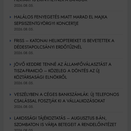
2026.08.05.
HALÁLOS FENYEGETÉS MIATT MARAD EL MAJKA
SEPSISZENTGYÖRGYI KONCERTJE
2026.08.05.
FRISS – KATONAI HELIKOPTEREKET IS BEVETETTEK A
DÉDESTAPOLCSÁNYI ERDŐTŰZNÉL
2026.08.05.
JÖVŐ KEDDRE TENNÉ AZ ÁLLAMFŐVÁLASZTÁST A
TISZA-FRAKCIÓ – KÖZELEG A DÖNTÉS AZ ÚJ
KÖZTÁRSASÁGI ELNÖKRŐL
2026.08.05.
VESZÉLYBEN A CÉGES BANKSZÁMLÁK: ÚJ TELEFONOS
CSALÁSSAL FOSZTJÁK KI A VÁLLALKOZÁSOKAT
2026.08.05.
LAKOSSÁGI TÁJÉKOZTATÁS – AUGUSZTUS 8-ÁN,
SZOMBATON IS VÁRJA BETEGEIT A RENDELŐINTÉZET
2026.08.05.