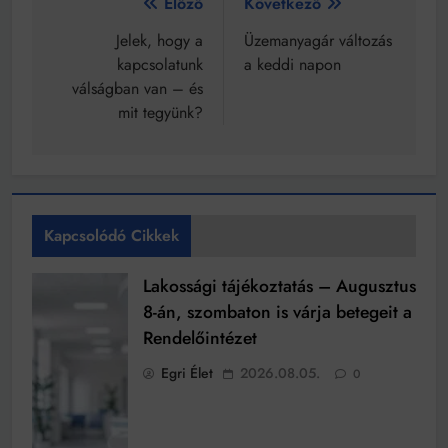
Bejegyzés
Előző
Következő
navigáció
Jelek, hogy a
Üzemanyagár változás
kapcsolatunk
a keddi napon
válságban van – és
mit tegyünk?
Kapcsolódó Cikkek
Lakossági tájékoztatás – Augusztus
8-án, szombaton is várja betegeit a
Rendelőintézet
Egri Élet
2026.08.05.
0