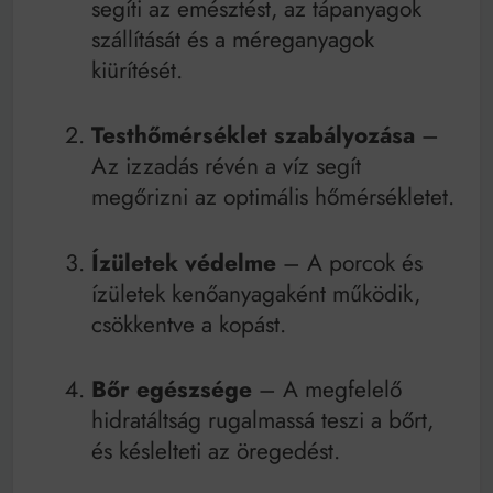
segíti az emésztést, az tápanyagok
szállítását és a méreganyagok
kiürítését.
Testhőmérséklet szabályozása
–
Az izzadás révén a víz segít
megőrizni az optimális hőmérsékletet.
Ízületek védelme
– A porcok és
ízületek kenőanyagaként működik,
csökkentve a kopást.
Bőr egészsége
– A megfelelő
hidratáltság rugalmassá teszi a bőrt,
és késlelteti az öregedést.