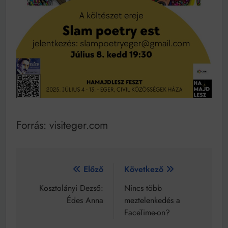
Forrás: visiteger.com
Bejegyzés
Előző
Következő
navigáció
Kosztolányi Dezső:
Nincs több
Édes Anna
meztelenkedés a
FaceTime-on?