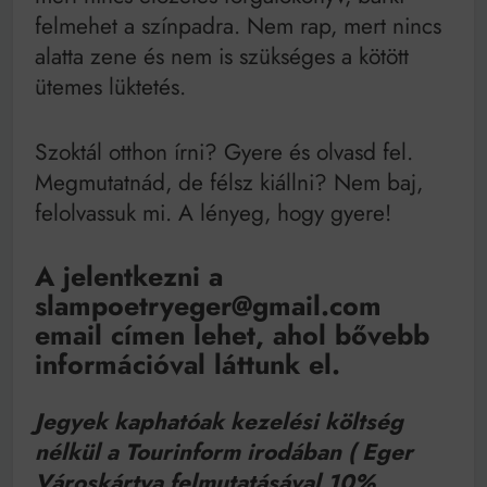
felmehet a színpadra. Nem rap, mert nincs
alatta zene és nem is szükséges a kötött
ütemes lüktetés.
Szoktál otthon írni? Gyere és olvasd fel.
Megmutatnád, de félsz kiállni? Nem baj,
felolvassuk mi. A lényeg, hogy gyere!
A jelentkezni a
slampoetryeger@gmail.com
email címen lehet, ahol bővebb
információval láttunk el.
Jegyek kaphatóak kezelési költség
nélkül a Tourinform irodában ( Eger
Városkártya felmutatásával 10%