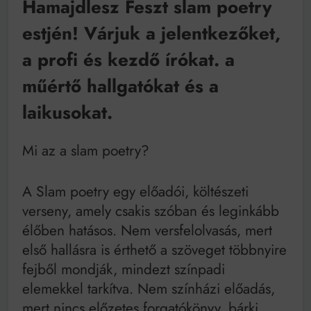
Hamajdlesz Feszt slam poetry
Mindenki a világot akarja uralni – de nem csak a 80-
as években
estjén! Várjuk a jelentkezőket,
Bitumenes lapostetők: a bevált technológia akkor
működik, ha jól van felújítva
a profi és kezdő írókat. a
műértő hallgatókat és a
laikusokat.
Mi az a slam poetry?
A Slam poetry egy előadói, költészeti
verseny, amely csakis szóban és leginkább
élőben hatásos. Nem versfelolvasás, mert
első hallásra is érthető a szöveget többnyire
fejből mondják, mindezt színpadi
elemekkel tarkítva. Nem színházi előadás,
mert nincs előzetes forgatókönyv, bárki