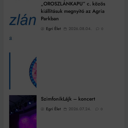
„OROSZLÁNKAPU” c. közös
kiállításuk megnyitó az Agria
Parkban
Egri Élet
2026.08.04.
0
SzimfonikLájk – koncert
Egri Élet
2026.07.24.
0