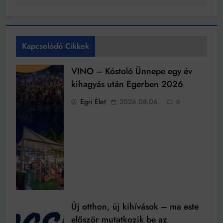
Kapcsolódó Cikkek
VINO – Kóstoló Ünnepe egy év
kihagyás után Egerben 2026
Egri Élet
2026.08.06.
0
Új otthon, új kihívások – ma este
először mutatkozik be az