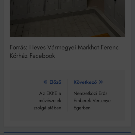
Forrás: Heves Vármegyei Markhot Ferenc
Kórház Facebook
Bejegyzés
Előző
Következő
navigáció
Az EKKE a
Nemzetközi Erős
művészetek
Emberek Versenye
szolgálatában
Egerben