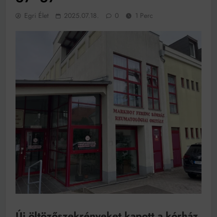
működik, ha jól van felújítva
Egri Élet
2025.07.18.
0
1 Perc
Ingatlanpiaci szakértők szerint akár 5 százalékkal is
nőhetnek a bérleti díjak a ponthatárhirdetés után az
egyetemi városokban
Munkácsy nem Krisztust szépítette meg: minket
leplezett le
Ahol köszönnek, ott még van város
Amikor a Tetris boldogabbá tesz, mint a szerelem
Létezik tökéletes élet: Truman is elhitte
Karinthy Frigyes: a zseni, aki belenézett a saját
koponyájába
Ki akarsz törni. De miből?
Az öregség nem csak ránc?
Az ördög még mindig Pradát visel. De te miért öltözöl
hozzá?
Móricz Zsigmond: falusi író vagy boncmester?
Új öltözőszekrényeket kapott a kórház