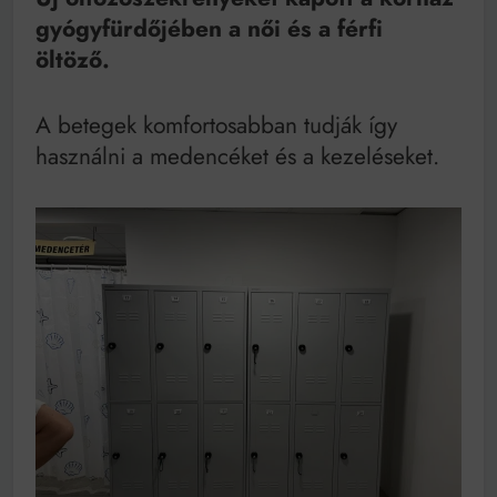
Mindenki a világot akarja uralni – de nem csak a 80-
gyógyfürdőjében a női és a férfi
as években
Bitumenes lapostetők: a bevált technológia akkor
öltöző.
működik, ha jól van felújítva
A betegek komfortosabban tudják így
használni a medencéket és a kezeléseket.