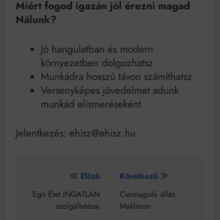
Miért fogod igazán jól érezni magad
Nálunk?
Jó hangulatban és modern
környezetben dolgozhatsz
Munkádra hosszú távon számíthatsz
Versenyképes jövedelmet adunk
munkád elismeréseként
Jelentkezés: ehisz@ehisz.hu
Bejegyzés
Előző
Következő
navigáció
Egri Élet INGATLAN
Csomagoló állás
szolgáltatásai
Makláron