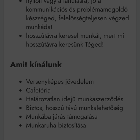
nyitott vagy a tanulásra, jó a
kommunikációs és problémamegoldó
készséged, felelősségteljesen végzed
munkádat
hosszútávra keresel munkát, mert mi
hosszútávra keresünk Téged!
Amit kínálunk
Versenyképes jövedelem
Cafetéria
Határozatlan idejű munkaszerződés
Biztos, hosszú távú munkalehetőség
Munkába járás támogatása
Munkaruha biztosítása