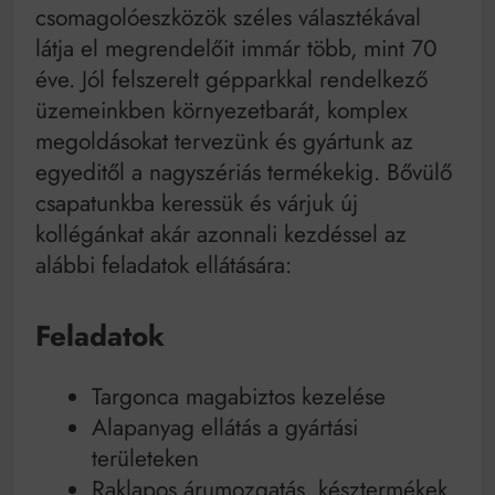
Mindenki a világot akarja uralni – de nem csak a 80-
csomagolóeszközök széles választékával
as években
látja el megrendelőit immár több, mint 70
Bitumenes lapostetők: a bevált technológia akkor
működik, ha jól van felújítva
éve. Jól felszerelt gépparkkal rendelkező
üzemeinkben környezetbarát, komplex
megoldásokat tervezünk és gyártunk az
egyeditől a nagyszériás termékekig. Bővülő
csapatunkba keressük és várjuk új
kollégánkat akár azonnali kezdéssel az
alábbi feladatok ellátására:
Feladatok
Targonca magabiztos kezelése
Alapanyag ellátás a gyártási
területeken
Raklapos árumozgatás, késztermékek