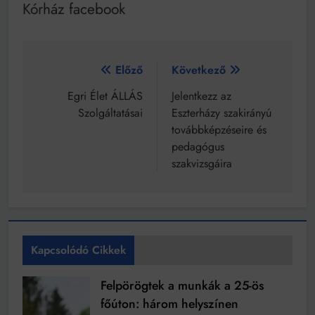
Kórház facebook
Bejegyzés
Előző
Következő
navigáció
Egri Élet ÁLLÁS
Jelentkezz az
Szolgáltatásai
Eszterházy szakirányú
továbbképzéseire és
pedagógus
szakvizsgáira
Kapcsolódó Cikkek
Felpörögtek a munkák a 25-ös
főúton: három helyszínen