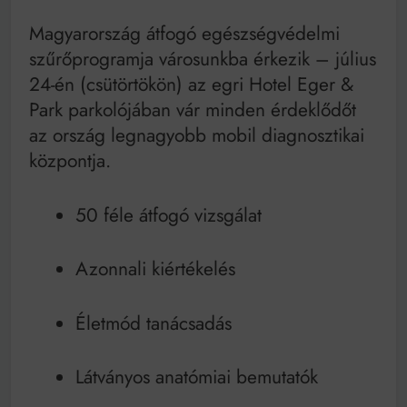
Mindenki a világot akarja uralni – de nem csak a 80-
as években
Magyarország átfogó egészségvédelmi
Bitumenes lapostetők: a bevált technológia akkor
szűrőprogramja városunkba érkezik – július
működik, ha jól van felújítva
24-én (csütörtökön) az egri Hotel Eger &
Park parkolójában vár minden érdeklődőt
az ország legnagyobb mobil diagnosztikai
központja.
50 féle átfogó vizsgálat
Azonnali kiértékelés
Életmód tanácsadás
Látványos anatómiai bemutatók