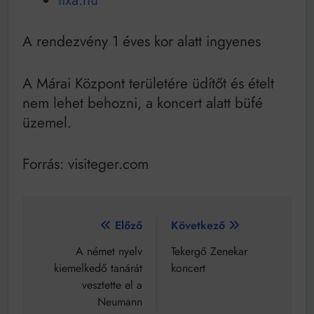
A rendezvény 1 éves kor alatt ingyenes
A Márai Központ területére üdítőt és ételt
nem lehet behozni, a koncert alatt büfé
üzemel.
Forrás: visiteger.com
Bejegyzés
Előző
Következő
navigáció
A német nyelv
Tekergő Zenekar
kiemelkedő tanárát
koncert
vesztette el a
Neumann