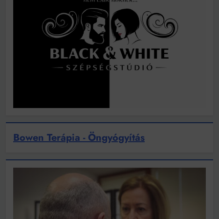
Bowen Terápia - Öngyógyítás