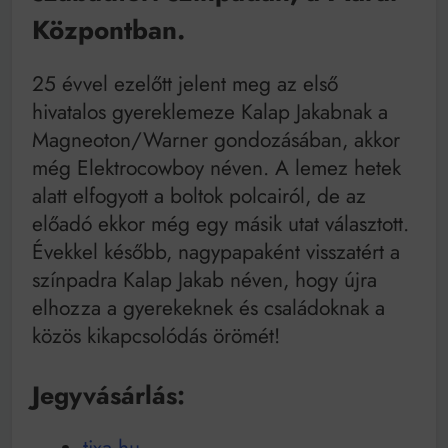
Mindenki a világot akarja uralni – de nem csak a 80-
Központban.
as években
Bitumenes lapostetők: a bevált technológia akkor
működik, ha jól van felújítva
25 évvel ezelőtt jelent meg az első
hivatalos gyereklemeze Kalap Jakabnak a
Magneoton/Warner gondozásában, akkor
még Elektrocowboy néven. A lemez hetek
alatt elfogyott a boltok polcairól, de az
előadó ekkor még egy másik utat választott.
Évekkel később, nagypapaként visszatért a
színpadra Kalap Jakab néven, hogy újra
elhozza a gyerekeknek és családoknak a
közös kikapcsolódás örömét!
Jegyvásárlás:
tixa.hu