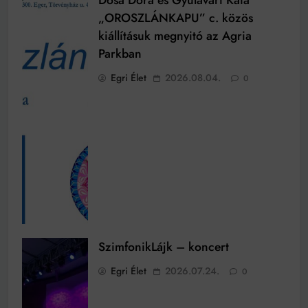
„OROSZLÁNKAPU” c. közös
kiállításuk megnyitó az Agria
Parkban
Egri Élet
2026.08.04.
0
SzimfonikLájk – koncert
Egri Élet
2026.07.24.
0