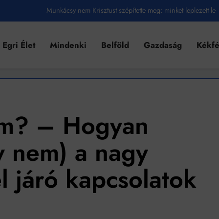
Munkácsy nem Krisztust szépítette meg: minket leplezett le
Ahol köszönnek, ott még van város
Egri Élet
Mindenki
Belföld
Gazdaság
Kékf
Amikor a Tetris boldogabbá tesz, mint a szerelem
Létezik tökéletes élet: Truman is elhitte
Karinthy Frigyes: a zseni, aki belenézett a saját koponyájába
Ki akarsz törni. De miből?
ám? – Hogyan
Az öregség nem csak ránc?
 nem) a nagy
Az ördög még mindig Pradát visel. De te miért öltözöl hozzá?
 járó kapcsolatok
Móricz Zsigmond: falusi író vagy boncmester?
Mindenki a világot akarja uralni – de nem csak a 80-as években
umenes lapostetők: a bevált technológia akkor működik, ha jól van felújítva