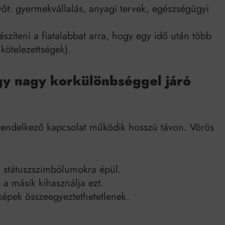
őt: gyermekvállalás, anyagi tervek, egészségügyi
zíteni a fiatalabbat arra, hogy egy idő után több
 kötelezettségek).
gy nagy korkülönbséggel járó
endelkező kapcsolat működik hosszú távon. Vörös
y státuszszimbólumokra épül.
 a másik kihasználja ezt.
képek összeegyeztethetetlenek.