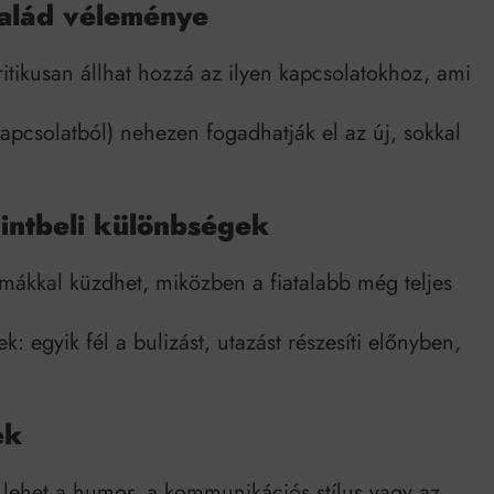
salád véleménye
ritikusan állhat hozzá az ilyen kapcsolatokhoz, ami
pcsolatból) nehezen fogadhatják el az új, sokkal
intbeli különbségek
mákkal küzdhet, miközben a fiatalabb még teljes
k: egyik fél a bulizást, utazást részesíti előnyben,
ek
lehet a humor, a kommunikációs stílus vagy az