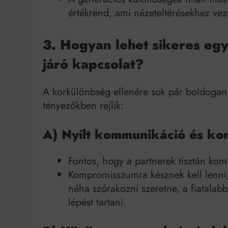
értékrend, ami nézeteltérésekhez vez
3. Hogyan lehet sikeres eg
járó kapcsolat?
A korkülönbség ellenére sok pár boldogan é
tényezőkben rejlik:
A) Nyílt kommunikáció és k
Fontos, hogy a partnerek tisztán komm
Kompromisszumra késznek kell lenni, 
néha szórakozni szeretne, a fiatala
lépést tartani.