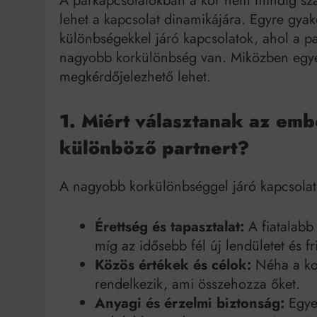
A párkapcsolatokban a kor nem mindig szá
lehet a kapcsolat dinamikájára. Egyre gyak
Bit
különbségekkel járó kapcsolatok, ahol a pa
nagyobb korkülönbség van. Miközben egye
megkérdőjelezhető lehet.
1. Miért választanak az emb
különböző partnert?
A nagyobb korkülönbséggel járó kapcsolato
Érettség és tapasztalat:
A fiatalabb 
míg az idősebb fél új lendületet és fr
Közös értékek és célok:
Néha a kor
rendelkezik, ami összehozza őket.
Anyagi és érzelmi biztonság:
Egyes