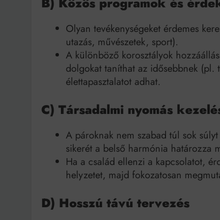
B) Közös programok és érde
Olyan tevékenységeket érdemes keres
utazás, művészetek, sport).
A különböző korosztályok hozzáállása 
dolgokat taníthat az idősebbnek (pl.
élettapasztalatot adhat.
C) Társadalmi nyomás kezelé
A pároknak nem szabad túl sok súlyt
sikerét a belső harmónia határozza
Ha a család ellenzi a kapcsolatot, é
helyzetet, majd fokozatosan megmuta
D) Hosszú távú tervezés