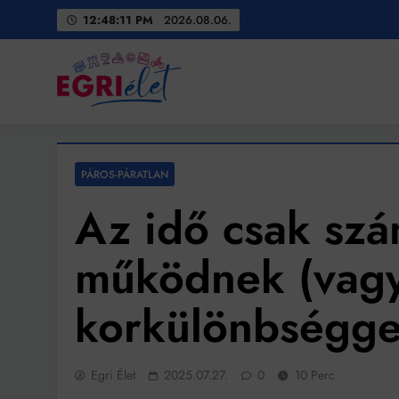
Skip
12:48:13 PM
2026.08.06.
to
content
Egri Élet
Friss hírek
PÁROS-PÁRATLAN
Az idő csak sz
működnek (vagy
korkülönbséggel
Egri Élet
2025.07.27.
0
10 Perc
Bit