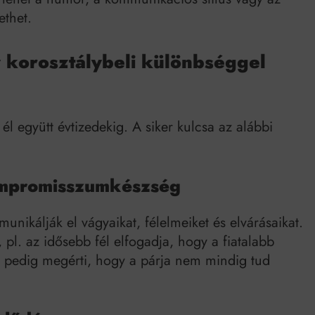
ethet.
y korosztálybeli különbséggel
l együtt évtizedekig. A siker kulcsa az alábbi
ompromisszumkészség
unikálják el vágyaikat, félelmeiket és elvárásaikat.
pl. az idősebb fél elfogadja, hogy a fiatalabb
bb pedig megérti, hogy a párja nem mindig tud