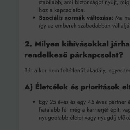
stabilabb, ami biztonságot nyújt, míg
hoz a kapcsolatba.
Szociális normák változása:
Ma már
így az emberek szabadabban vállalják
2. Milyen kihívásokkal jár
rendelkező párkapcsolat?
Bár a kor nem feltétlenül akadály, egyes 
A) Életcélok és prioritások el
Egy 25 éves és egy 45 éves partner é
fiatalabb fél még a karrierjét építi 
nyugodtabb életet vagy nyugdíj előké