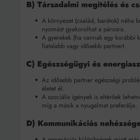
B) Társadalmi megítélés és c
A környezet (család, barátok) néha k
nyomást gyakorolhat a párosra.
A gyerekek (ha vannak egy korábbi ka
fiatalabb vagy idősebb partnert.
C) Egészségügyi és energiasz
Az idősebb partner egészségi problé
életet él.
A szociális igények is eltérőek lehetne
míg a másik a nyugalmat preferálja.
D) Kommunikációs nehézség
A generációs különbségek miatt más 