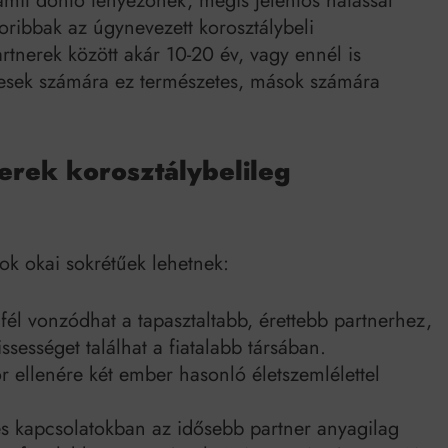
mít döntő tényezőnek, mégis jelentős hatással
Mindenki a világot akarja uralni – de nem csak a 80-as években
oribbak az úgynevezett korosztálybeli
umenes lapostetők: a bevált technológia akkor működik, ha jól van felújítva
rtnerek között akár 10-20 év, vagy ennél is
sek számára ez természetes, mások számára
erek korosztálybelileg
k okai sokrétűek lehetnek:
fél vonzódhat a tapasztaltabb, érettebb partnerhez,
issességet találhat a fiatalabb társában.
 ellenére két ember hasonló életszemlélettel
 kapcsolatokban az idősebb partner anyagilag