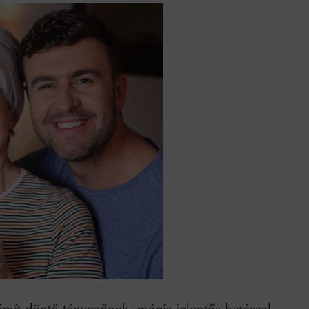
k szerint akár 5 százalékkal is nőhetnek a bérleti díjak a ponthatárhirdetés
után az egyetemi városokban
Munkácsy nem Krisztust szépítette meg: minket leplezett le
Ahol köszönnek, ott még van város
Amikor a Tetris boldogabbá tesz, mint a szerelem
Létezik tökéletes élet: Truman is elhitte
Karinthy Frigyes: a zseni, aki belenézett a saját koponyájába
Ki akarsz törni. De miből?
Az öregség nem csak ránc?
Az ördög még mindig Pradát visel. De te miért öltözöl hozzá?
Móricz Zsigmond: falusi író vagy boncmester?