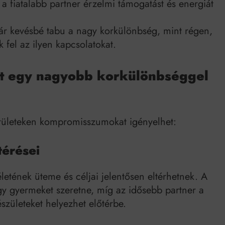
 a fiatalabb partner érzelmi támogatást és energiát
 kevésbé tabu a nagy korkülönbség, mint régen,
 fel az ilyen kapcsolatokat.
hat egy nagyobb korkülönbséggel
területeken kompromisszumokat igényelhet:
térései
letének üteme és céljai jelentősen eltérhetnek. A
vagy gyermeket szeretne, míg az idősebb partner a
születeket helyezhet előtérbe.