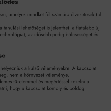
klődés
ni, amelyek mindkét fél számára élvezetesek (pl.
tanulási lehetőséget is jelenthet: a fiatalabb új
 technológia), az idősebb pedig bölcsességet és
se
 helyezniük a külső véleményekre. A kapcsolat
 meg, nem a környezet véleménye.
rdemes türelemmel és megértéssel kezelni a
tni, hogy a kapcsolat komoly és boldog.