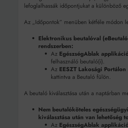
lefoglalhassák időpontjukat a különböző eg
Az „Időpontok” menüben kétféle módon leh
Elektronikus beutalóval (eBeutal
rendszerben:
Az
EgészségAblak applikáci
felhasználó beutaló(i).
Az
EESZT Lakosági Portálon
kattintva a Beutaló fülön.
A beutaló kiválasztása után a naptárban me
Nem beutalóköteles egészségügyi 
kiválasztása után van lehetőség t
Az
EgészségAblak applikáci