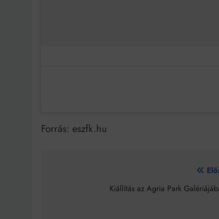
Forrás: eszfk.hu
Bejegyzés
Elő
navigáció
Kiállítás az Agria Park Galériájá