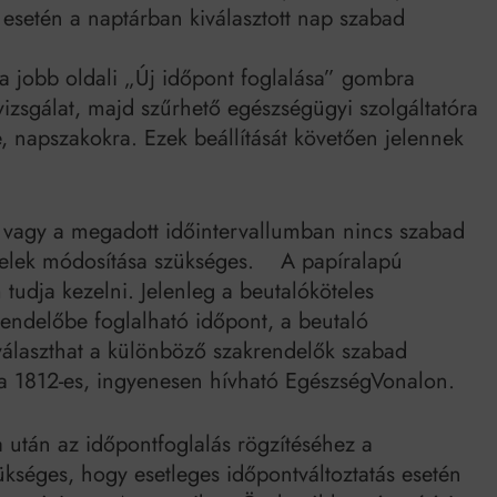
esetén a naptárban kiválasztott nap szabad
a jobb oldali „Új időpont foglalása” gombra
t vizsgálat, majd szűrhető egészségügyi szolgáltatóra
re, napszakokra. Ezek beállítását követően jelennek
, vagy a megadott időintervallumban nincs szabad
ételek módosítása szükséges. A papíralapú
udja kezelni. Jelenleg a beutalóköteles
 rendelőbe foglalható időpont, a beutaló
 választhat a különböző szakrendelők szabad
 a 1812-es, ingyenesen hívható EgészségVonalon.
 után az időpontfoglalás rögzítéséhez a
kséges, hogy esetleges időpontváltoztatás esetén