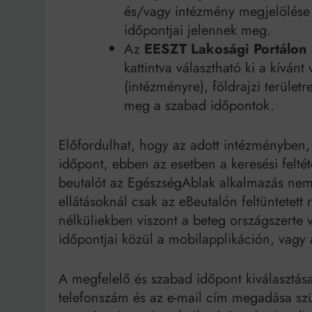
és/vagy intézmény megjelölése 
időpontjai jelennek meg.
Az
EESZT Lakosági Portálon
kattintva választható ki a kíván
(intézményre), földrajzi terület
meg a szabad időpontok.
Előfordulhat, hogy az adott intézményben
időpont, ebben az esetben a keresési felt
beutalót az EgészségAblak alkalmazás nem t
ellátásoknál csak az eBeutalón feltüntetett
nélküliekben viszont a beteg országszerte
időpontjai közül a mobilapplikáción, vagy
A megfelelő és szabad időpont kiválasztása
telefonszám és az e-mail cím megadása szü