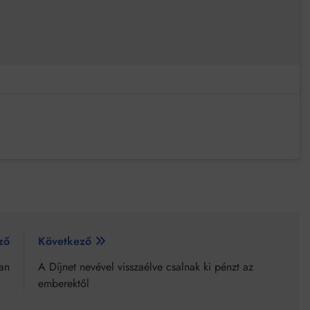
ző
Következő
ban
A Díjnet nevével visszaélve csalnak ki pénzt az
emberektől