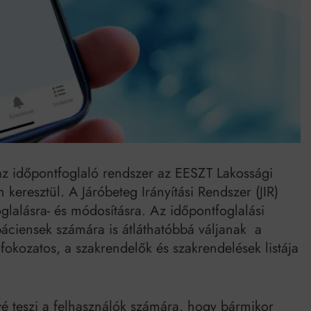
Mindenki a világot akarja uralni – de nem csak a 80-as években
umenes lapostetők: a bevált technológia akkor működik, ha jól van felújítva
 az időpontfoglaló rendszer az EESZT Lakossági
keresztül. A Járóbeteg Irányítási Rendszer (JIR)
oglalásra- és módosításra. Az időpontfoglalási
páciensek számára is átláthatóbbá váljanak a
fokozatos, a szakrendelők és szakrendelések listája
vé teszi a felhasználók számára, hogy bármikor