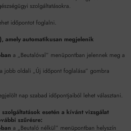
észségügyi szolgáltatásokra.
et időpontot foglalni.
ó), amely automatikusan megjelenik
óban
a „Beutalóval” menüpontban jelennek meg a
a jobb oldali „Új időpont foglalása” gombra
gjelölt nap szabad időpontjaiból lehet választani.
szolgáltatások esetén a kívánt vizsgálat
ovábbi szűrésre:
óban
a „Beutaló nélkül” menüpontban helyszín