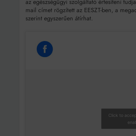
az egészségügyi szolgáltató értesíteni tud
mail címet rögzített az EESZT-ben, a megado
szerint egyszerűen átírhat.
Click to acce
enab