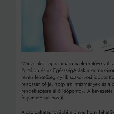
Bit
Már a lakosság számára is elérhetővé vált
Portálon és az EgészségAblak alkalmazáson 
révén lehetőség nyílik szakorvosi időpontf
rendszer célja, hogy az intézmények és a 
rendelkezésre álló időpontok. A bevezetés 
folyamatosan bővül.
A szolgáltatás további előnye, hogy lehető