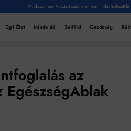
Munkácsy nem Krisztust szépítette meg: minket leplezett le
Ahol köszönnek, ott még van város
Egri Élet
Mindenki
Belföld
Gazdaság
Kék
Amikor a Tetris boldogabbá tesz, mint a szerelem
Létezik tökéletes élet: Truman is elhitte
Karinthy Frigyes: a zseni, aki belenézett a saját koponyájába
Ki akarsz törni. De miből?
ntfoglalás az
Az öregség nem csak ránc?
z EgészségAblak
Az ördög még mindig Pradát visel. De te miért öltözöl hozzá?
Móricz Zsigmond: falusi író vagy boncmester?
Mindenki a világot akarja uralni – de nem csak a 80-as években
umenes lapostetők: a bevált technológia akkor működik, ha jól van felújítva