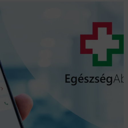
k szerint akár 5 százalékkal is nőhetnek a bérleti díjak a ponthatárhirdetés
után az egyetemi városokban
Munkácsy nem Krisztust szépítette meg: minket leplezett le
Ahol köszönnek, ott még van város
Amikor a Tetris boldogabbá tesz, mint a szerelem
Létezik tökéletes élet: Truman is elhitte
Karinthy Frigyes: a zseni, aki belenézett a saját koponyájába
Ki akarsz törni. De miből?
Az öregség nem csak ránc?
Az ördög még mindig Pradát visel. De te miért öltözöl hozzá?
Móricz Zsigmond: falusi író vagy boncmester?