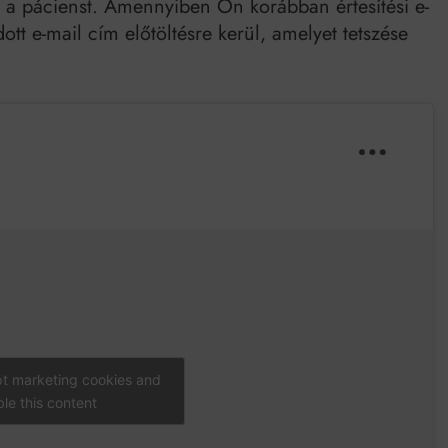
ja a pácienst. Amennyiben Ön korábban értesítési e-
tt e-mail cím előtöltésre kerül, amelyet tetszése
pt marketing cookies and
le this content