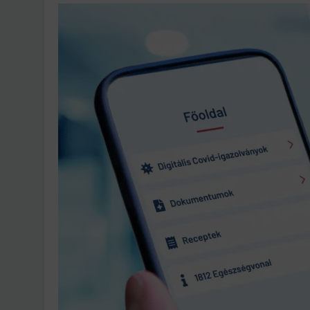
Ingatlanpiaci szakértő