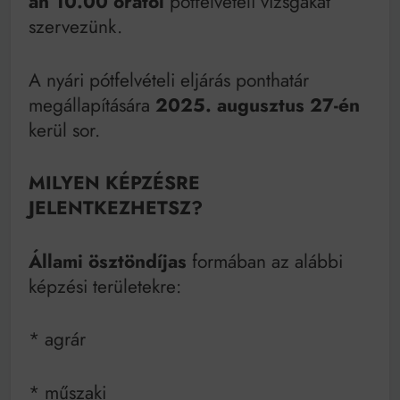
án 10.00 órától
pótfelvételi vizsgákat
szervezünk.
A nyári pótfelvételi eljárás ponthatár
megállapítására
2025. augusztus 27-én
kerül sor.
MILYEN KÉPZÉSRE
JELENTKEZHETSZ?
Állami ösztöndíjas
formában az alábbi
képzési területekre:
* agrár
* műszaki