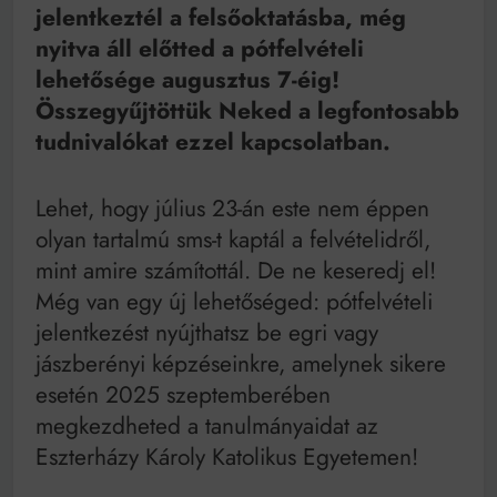
Mindenki a világot akarja uralni – de nem csak a 80-
jelentkeztél a felsőoktatásba, még
as években
nyitva áll előtted a pótfelvételi
Bitumenes lapostetők: a bevált technológia akkor
működik, ha jól van felújítva
lehetősége augusztus 7-éig!
Összegyűjtöttük Neked a legfontosabb
tudnivalókat ezzel kapcsolatban.
Lehet, hogy július 23-án este nem éppen
olyan tartalmú sms-t kaptál a felvételidről,
mint amire számítottál. De ne keseredj el!
Még van egy új lehetőséged: pótfelvételi
jelentkezést nyújthatsz be egri vagy
jászberényi képzéseinkre, amelynek sikere
esetén 2025 szeptemberében
megkezdheted a tanulmányaidat az
Eszterházy Károly Katolikus Egyetemen!