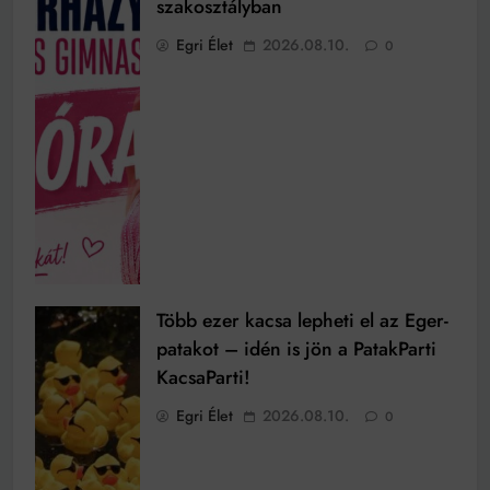
szakosztályban
Egri Élet
2026.08.10.
0
Több ezer kacsa lepheti el az Eger-
patakot – idén is jön a PatakParti
KacsaParti!
Egri Élet
2026.08.10.
0