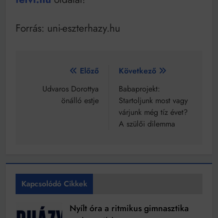
Forrás: uni-eszterhazy.hu
Bejegyzés
Előző
Következő
navigáció
Udvaros Dorottya
Babaprojekt:
önálló estje
Startoljunk most vagy
várjunk még tíz évet?
A szülői dilemma
Kapcsolódó Cikkek
Nyílt óra a ritmikus gimnasztika