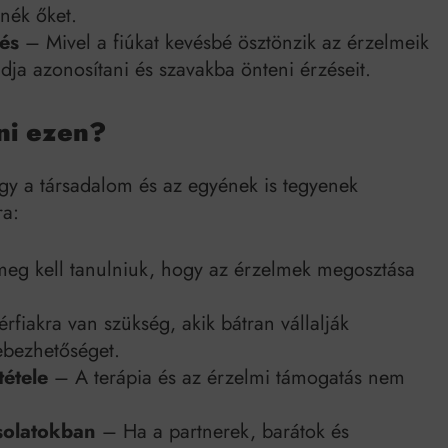
nék őket.
dés
– Mivel a fiúkat kevésbé ösztönzik az érzelmeik
dja azonosítani és szavakba önteni érzéseit.
ni ezen?
ogy a társadalom és az egyének is tegyenek
ra:
meg kell tanulniuk, hogy az érzelmek megosztása
rfiakra van szükség, akik bátran vállalják
sebezhetőséget.
tétele
– A terápia és az érzelmi támogatás nem
solatokban
– Ha a partnerek, barátok és