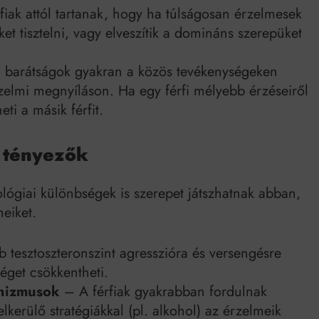
iak attól tartanak, hogy ha túlságosan érzelmesek
et tisztelni, vagy elveszítik a domináns szerepüket
i barátságok gyakran a közös tevékenységeken
elmi megnyíláson. Ha egy férfi mélyebb érzéseiről
eti a másik férfit.
i tényezők
lógiai különbségek is szerepet játszhatnak abban,
eiket.
tesztoszteronszint agresszióra és versengésre
éget csökkentheti.
anizmusok
– A férfiak gyakrabban fordulnak
lkerülő stratégiákkal (pl. alkohol) az érzelmeik