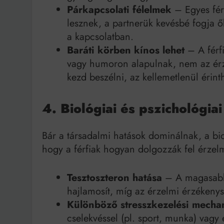
Párkapcsolati félelmek
– Egyes férf
lesznek, a partnerük kevésbé fogja ők
a kapcsolatban.
Baráti körben kínos lehet
– A férf
vagy humoron alapulnak, nem az érz
kezd beszélni, az kellemetlenül érinth
4. Biológiai és pszichológia
Bár a társadalmi hatások dominálnak, a bio
hogy a férfiak hogyan dolgozzák fel érzelm
Tesztoszteron hatása
– A magasabb 
hajlamosít, míg az érzelmi érzékenys
Különböző stresszkezelési mech
cselekvéssel (pl. sport, munka) vagy e