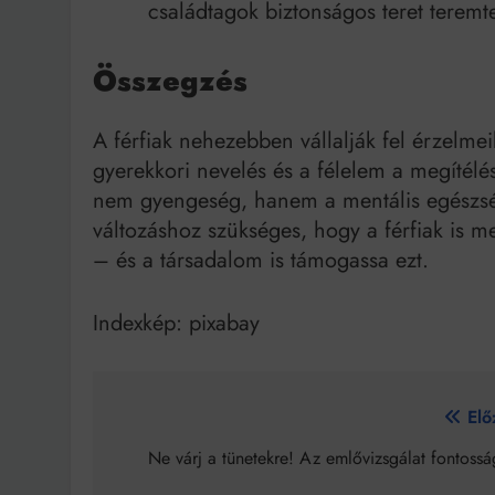
családtagok biztonságos teret teremt
Összegzés
A férfiak nehezebben vállalják fel érzelme
gyerekkori nevelés és a félelem a megítélés
nem gyengeség, hanem a mentális egészség
változáshoz szükséges, hogy a férfiak is
– és a társadalom is támogassa ezt.
Indexkép: pixabay
Bejegyzés
Elő
navigáció
Ne várj a tünetekre! Az emlővizsgálat fontossá