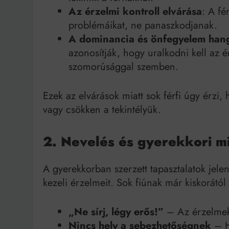
Az érzelmi kontroll elvárása
: A fé
problémáikat, ne panaszkodjanak.
A dominancia és önfegyelem han
azonosítják, hogy uralkodni kell az 
szomorúsággal szemben.
Ezek az elvárások miatt sok férfi úgy érzi,
vagy csökken a tekintélyük.
2. Nevelés és gyerekkori m
A gyerekkorban szerzett tapasztalatok jele
kezeli érzelmeit. Sok fiúnak már kiskorától 
„Ne sírj, légy erős!”
– Az érzelmek e
Nincs hely a sebezhetőségnek
– H