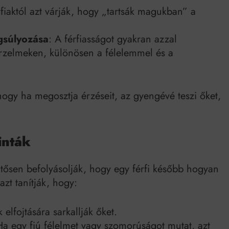
rfiaktól azt várják, hogy „tartsák magukban” a
gsúlyozása
: A férfiasságot gyakran azzal
érzelmeken, különösen a félelemmel és a
 hogy ha megosztja érzéseit, az gyengévé teszi őket,
inták
ntősen befolyásolják, hogy egy férfi később hogyan
azt tanítják, hogy:
lfojtására sarkallják őket.
a egy fiú félelmet vagy szomorúságot mutat, azt