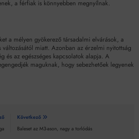
enek, a férfiak is könnyebben megnyílnak.
iket a mélyen gyökerező társadalmi elvárások, a
 változásától miatt. Azonban az érzelmi nyitottság
 és az egészséges kapcsolatok alapja. A
 megengedjék maguknak, hogy sebezhetőek legyenek
ző
Következő
ga
Baleset az M3-ason, nagy a torlódás