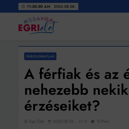
Skip
11:30:52 AM
2026.08.08.
to
content
Egri Élet
Friss hírek
PÁROS-PÁRATLAN
A férfiak és az 
nehezebb nekik
érzéseiket?
Egri Élet
2025.08.03.
0
10 Perc
Bit