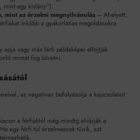
, mint egy kislány”).
, mint az érzelmi megnyilvánulás
– Ahelyett,
érfiakat inkább a gyakorlatias megoldásokra
y apja vagy más férfi példaképei elfojtják
onló mintát fog követni.
zásától
lmeivel, az negatívan befolyásolja a kapcsolatait
con a férfiaktól még mindig elvárják a
. Ha egy férfi túl érzelmesnek tűnik, azt
telmezhetik.