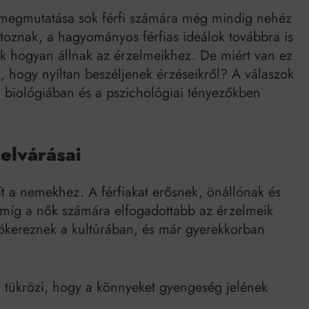
Mindenki a világot akarja uralni – de nem csak a 80-as években
 megmutatása sok férfi számára még mindig nehéz
umenes lapostetők: a bevált technológia akkor működik, ha jól van felújítva
ltoznak, a hagyományos férfias ideálok továbbra is
iak hogyan állnak az érzelmeikhez. De miért van ez
, hogy nyíltan beszéljenek érzéseikről? A válaszok
a biológiában és a pszichológiai tényezőkben
elvárásai
t a nemekhez. A férfiakat erősnek, önállónak és
, míg a nők számára elfogadottabb az érzelmeik
yökereznek a kultúrában, és már gyerekkorban
l tükrözi, hogy a könnyeket gyengeség jelének