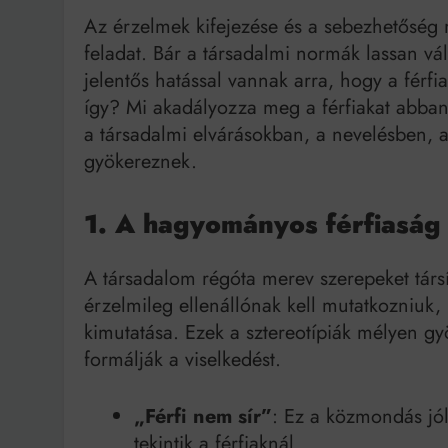
Az érzelmek kifejezése és a sebezhetőség
Bit
feladat. Bár a társadalmi normák lassan vá
jelentős hatással vannak arra, hogy a férf
így? Mi akadályozza meg a férfiakat abban
a társadalmi elvárásokban, a nevelésben, 
gyökereznek.
1. A hagyományos férfiaság 
A társadalom régóta merev szerepeket társí
érzelmileg ellenállónak kell mutatkozniuk
kimutatása. Ezek a sztereotípiák mélyen g
formálják a viselkedést.
„Férfi nem sír”
: Ez a közmondás jó
tekintik a férfiaknál.