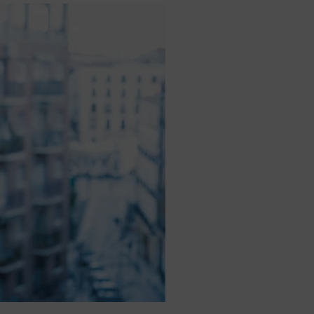
k szerint akár 5 százalékkal is nőhetnek a bérleti díjak a ponthatárhirdetés
után az egyetemi városokban
Munkácsy nem Krisztust szépítette meg: minket leplezett le
Ahol köszönnek, ott még van város
Amikor a Tetris boldogabbá tesz, mint a szerelem
Létezik tökéletes élet: Truman is elhitte
Karinthy Frigyes: a zseni, aki belenézett a saját koponyájába
Ki akarsz törni. De miből?
Az öregség nem csak ránc?
Az ördög még mindig Pradát visel. De te miért öltözöl hozzá?
Móricz Zsigmond: falusi író vagy boncmester?