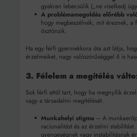
gyakran lebecsülik („ne viselkedj úgy
A problémamegoldás előrébb való
hogy megbeszélnék, mit éreznek, a f
ösztönzik.
Ha egy férfi gyermekkora óta azt látja, hog
érzelmeiket, nagy valószínűséggel ő is has
3. Félelem a megítélés válto
Sok férfi attól tart, hogy ha megnyílik érze
vagy a társadalmi megítélését.
Munkahelyi stigma
– A munkaerőpia
racionalitást és az érzelmi stabilítást
gyengeségnek vagy instabilitásnak ér