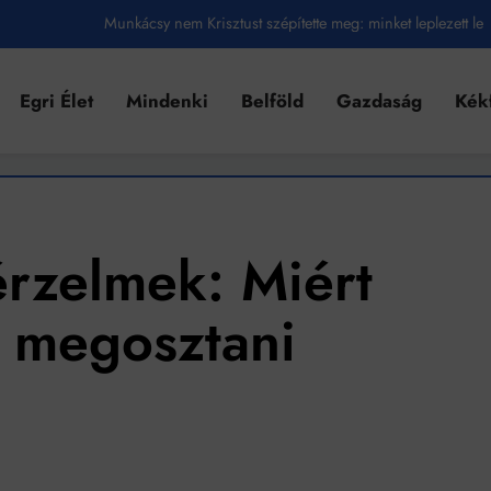
Munkácsy nem Krisztust szépítette meg: minket leplezett le
Ahol köszönnek, ott még van város
Egri Élet
Mindenki
Belföld
Gazdaság
Kék
Amikor a Tetris boldogabbá tesz, mint a szerelem
Létezik tökéletes élet: Truman is elhitte
Karinthy Frigyes: a zseni, aki belenézett a saját koponyájába
Ki akarsz törni. De miből?
érzelmek: Miért
Az öregség nem csak ránc?
 megosztani
Az ördög még mindig Pradát visel. De te miért öltözöl hozzá?
Móricz Zsigmond: falusi író vagy boncmester?
Mindenki a világot akarja uralni – de nem csak a 80-as években
umenes lapostetők: a bevált technológia akkor működik, ha jól van felújítva