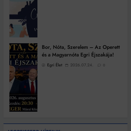
Bor, Nóta, Szerelem – Az Operett
és a Magyarnóta Egri Éjszakája!
Egri Élet
2026.07.24.
0