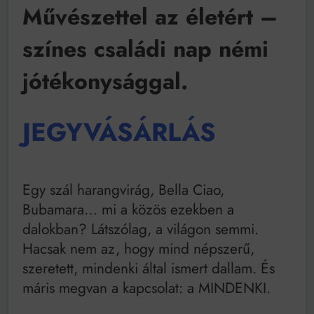
Mindenki a világot akarja uralni – de nem csak a 80-
Művészettel az életért –
as években
Bitumenes lapostetők: a bevált technológia akkor
színes családi nap némi
működik, ha jól van felújítva
jótékonysággal.
JEGYVÁSÁRLÁS
Egy szál harangvirág, Bella Ciao,
Bubamara… mi a közös ezekben a
dalokban? Látszólag, a világon semmi.
Hacsak nem az, hogy mind népszerű,
szeretett, mindenki által ismert dallam. És
máris megvan a kapcsolat: a MINDENKI.