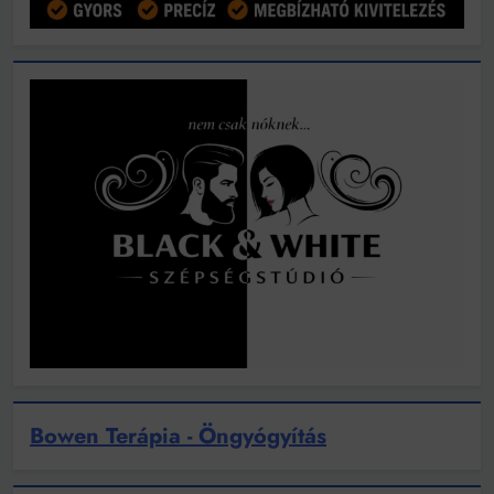
Bowen Terápia - Öngyógyítás