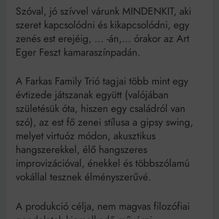
Szóval, jó szívvel várunk MINDENKIT, aki
szeret kapcsolódni és kikapcsolódni, egy
zenés est erejéig, … -án,… órakor az Art
Eger Feszt kamaraszínpadán.
A Farkas Family Trió tagjai több mint egy
évtizede játszanak együtt (valójában
születésük óta, hiszen egy családról van
szó), az est fő zenei stílusa a gipsy swing,
melyet virtuóz módon, akusztikus
hangszerekkel, élő hangszeres
improvizációval, énekkel és többszólamú
vokállal tesznek élményszerűvé.
A produkció célja, nem magvas filozófiai