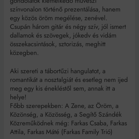
gondolatok kiemelkedő művészi
színvonalon történő prezentálása, hanem
egy közös öröm megélése, zenével.
Csupán három gitár és négy szív, jól ismert
dallamok és szövegek, jókedv és vidám
összekacsintások, sztorizás, meghitt
közegben.
Aki szereti a tábortűzi hangulatot, a
romantikát a nosztalgiát és esetleg nem ijed
meg egy kis énekléstől sem, annak itt a
helye!
Főbb szerepekben: A Zene, az Öröm, a
Közönség, a Közösség, a Segítő Szándék
Közreműködnek még: Farkas Csaba, Farkas
Attila, Farkas Máté (Farkas Family Trió)