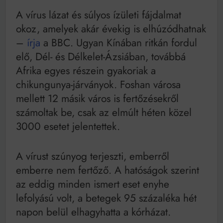
A vírus lázat és súlyos ízületi fájdalmat
okoz, amelyek akár évekig is elhúzódhatnak
–
írja
a BBC. Ugyan Kínában ritkán fordul
elő, Dél- és Délkelet-Ázsiában, továbbá
Afrika egyes részein gyakoriak a
chikungunya-járványok. Foshan városa
mellett 12 másik város is fertőzésekről
számoltak be, csak az elmúlt héten közel
3000 esetet jelentettek.
A vírust szúnyog terjeszti, emberről
emberre nem fertőző. A hatóságok szerint
az eddig minden ismert eset enyhe
lefolyású volt, a betegek 95 százaléka hét
napon belül elhagyhatta a kórházat.