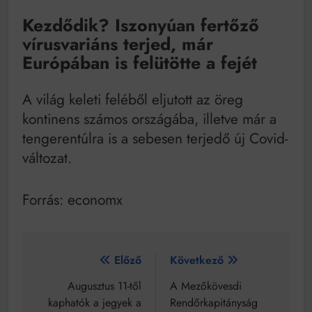
Kezdődik? Iszonyúan fertőző
vírusvariáns terjed, már
Európában is felütötte a fejét
A világ keleti feléből eljutott az öreg
kontinens számos országába, illetve már a
tengerentúlra is a sebesen terjedő új Covid-
változat.
Forrás: economx
Bejegyzés
Előző
Következő
navigáció
Augusztus 11-től
A Mezőkövesdi
kaphatók a jegyek a
Rendőrkapitányság