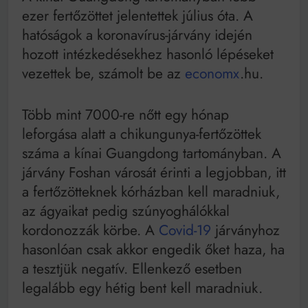
Mindenki a világot akarja uralni – de nem csak a 80-
ezer fertőzöttet jelentettek július óta. A
as években
hatóságok a koronavírus-járvány idején
Bitumenes lapostetők: a bevált technológia akkor
működik, ha jól van felújítva
hozott intézkedésekhez hasonló lépéseket
vezettek be, számolt be az
economx
.hu.
Több mint 7000-re nőtt egy hónap
leforgása alatt a chikungunya-fertőzöttek
száma a kínai Guangdong tartományban. A
járvány Foshan városát érinti a legjobban, itt
a fertőzötteknek kórházban kell maradniuk,
az ágyaikat pedig szúnyoghálókkal
kordonozzák körbe. A
Covid-19
járványhoz
hasonlóan csak akkor engedik őket haza, ha
a tesztjük negatív. Ellenkező esetben
legalább egy hétig bent kell maradniuk.