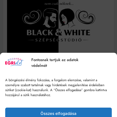
Fontosnak tartjuk az adatok
védelmét
Bowen Terápia - Öngyógyítás
A böngészési élmény fokozása, a forgalom elemzése, valamint a
személyre szabott tartalmak vagy hirdetések megjelenítése érdekében
sütiket (cookie-kat) használunk. A “Összes elfogadása” gombra kattintva
hozzájárul a sütik használatához.
Összes elfogadása