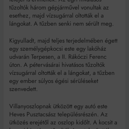
tűzoltók három gépjárművel vonultak az
esethez, majd vízsugárral oltották el a
lángokat. A tűzben senki nem sérült meg.
Kigyulladt, majd teljes terjedelmében égett
egy személygépkocsi este egy lakóház
udvarán Terpesen, a II. Rákóczi Ferenc
úton. A pétervásárai hivatásos tűzoltók
vízsugárral oltották el a lángokat, a tűzben
egy ember súlyos égési sérüléseket
szenvedett.
Villanyoszlopnak ütközött egy autó este
Heves Pusztacsász településrészén. Az
ütközés erejétől az oszlop kidőlt. A kocsit a