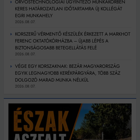
ORVOSTECHNOLÓGIAI ÜGYINTÉZŐ MUNKAKÖRBEN
KERES HATÁROZATLAN IDŐTARTAMRA ÚJ KOLLÉGÁT
EGRI MUNKAHELY
2026.08.07.
KORSZERŰ VÉRMENTŐ KÉSZÜLÉK ÉRKEZETT A MARKHOT
FERENC OKTATÓKÓRHÁZBA – ÚJABB LÉPÉS A
BIZTONSÁGOSABB BETEGELLÁTÁS FELÉ
2026.08.07.
VÉGE EGY KORSZAKNAK: BEZÁR MAGYARORSZÁG
EGYIK LEGNAGYOBB KERÉKPÁRGYÁRA, TÖBB SZÁZ
DOLGOZÓ MARAD MUNKA NÉLKÜL
2026.08.07.