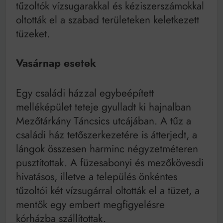
tűzoltók vízsugarakkal és kéziszerszámokkal
oltották el a szabad területeken keletkezett
tüzeket.
Vasárnap esetek
Egy családi házzal egybeépített
melléképület teteje gyulladt ki hajnalban
Mezőtárkány Táncsics utcájában. A tűz a
családi ház tetőszerkezetére is átterjedt, a
lángok összesen harminc négyzetméteren
pusztítottak. A füzesabonyi és mezőkövesdi
hivatásos, illetve a település önkéntes
tűzoltói két vízsugárral oltották el a tüzet, a
mentők egy embert megfigyelésre
kórházba szállítottak.