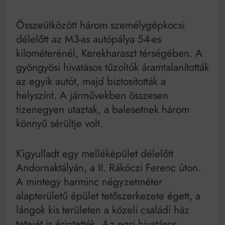
Összeütközött három személygépkocsi
délelőtt az M3-as autópálya 54-es
kilométerénél, Kerekharaszt térségében. A
gyöngyösi hivatásos tűzoltók áramtalanították
az egyik autót, majd biztosították a
helyszínt. A járművekben összesen
tizenegyen utaztak, a balesetnek három
könnyű sérültje volt.
Kigyulladt egy melléképület délelőtt
Andornaktályán, a II. Rákóczi Ferenc úton.
A mintegy harminc négyzetméter
alapterületű épület tetőszerkezete égett, a
lángok kis területen a közeli családi ház
tetejét is érintették. Az egri hivatásos