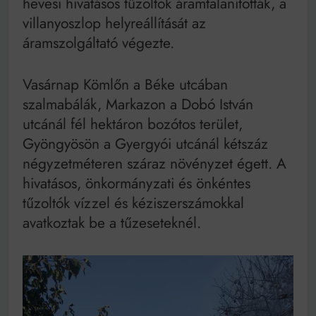
hevesi hivatásos tűzoltók áramtalanították, a
villanyoszlop helyreállítását az
áramszolgáltató végezte.
Vasárnap Kömlőn a Béke utcában
szalmabálák, Markazon a Dobó István
utcánál fél hektáron bozótos terület,
Gyöngyösön a Gyergyói utcánál kétszáz
négyzetméteren száraz növényzet égett. A
hivatásos, önkormányzati és önkéntes
tűzoltók vízzel és kéziszerszámokkal
avatkoztak be a tűzeseteknél.