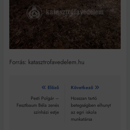
Forrás: katasztrofavedelem.hu
Bejegyzés
Előző
Következő
navigáció
Pesti Polgár –
Hosszan tartó
Fesztbaum Béla zenés
betegségben elhunyt
színházi estje
az egri iskola
munkatársa