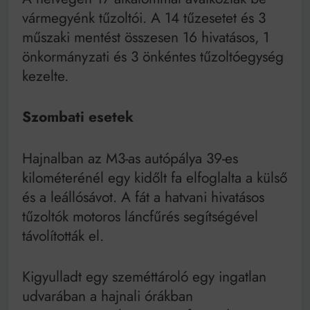
Bitumenes lapostetők: a bevált technológia akkor
vármegyénk tűzoltói. A 14 tűzesetet és 3
működik, ha jól van felújítva
műszaki mentést összesen 16 hivatásos, 1
önkormányzati és 3 önkéntes tűzoltóegység
kezelte.
Szombati esetek
Hajnalban az M3-as autópálya 39-es
kilométerénél egy kidőlt fa elfoglalta a külső
és a leállósávot. A fát a hatvani hivatásos
tűzoltók motoros láncfűrés segítségével
távolították el.
Kigyulladt egy szeméttároló egy ingatlan
udvarában a hajnali órákban