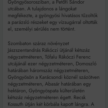
Gyöngyösorosziban, a Petőfi Sándor
utcában. A tulajdonos a lángokat
megfékezte, a gyöngyösi hivatásos tűzoltók
a parázsló részeket egy vízsugárral oltották
el, személyi sérülés nem történt.
Szombaton száraz növényzet
Jászszentandrás Rákóczi útjánál kétszáz
négyzetméteren, Tófalu Rákóczi Ferenc
utcájánál ezer négyzetméteren, Domoszló
határában háromszáz négyzetméteren,
Gyöngyösön a Karácsondi köznél százötven
négyzetméteren, Abasár határában egy
hektáron, Gyöngyöspata külterületén
kétszáz négyzetméteren égett. Recsk
Kossuth útján két körbála kapott lángra. A