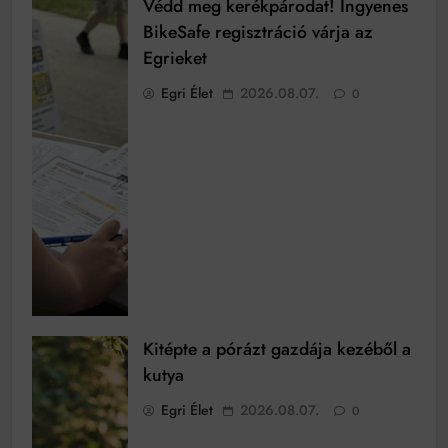
Védd meg kerékpárodat! Ingyenes
BikeSafe regisztráció várja az
Egrieket
Egri Élet
2026.08.07.
0
Kitépte a pórázt gazdája kezéből a
kutya
Egri Élet
2026.08.07.
0