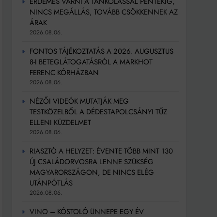
ÉRDEMES VÁRNI A TANKOLÁSSAL PÉNTEKIG,
NINCS MEGÁLLÁS, TOVÁBB CSÖKKENNEK AZ
ÁRAK
2026.08.06.
FONTOS TÁJÉKOZTATÁS A 2026. AUGUSZTUS
8-I BETEGLÁTOGATÁSRÓL A MARKHOT
FERENC KÓRHÁZBAN
2026.08.06.
NÉZŐI VIDEÓK MUTATJÁK MEG
TESTKÖZELBŐL A DÉDESTAPOLCSÁNYI TŰZ
ELLENI KÜZDELMET
2026.08.06.
RIASZTÓ A HELYZET: ÉVENTE TÖBB MINT 130
ÚJ CSALÁDORVOSRA LENNE SZÜKSÉG
MAGYARORSZÁGON, DE NINCS ELÉG
UTÁNPÓTLÁS
2026.08.06.
VINO – KÓSTOLÓ ÜNNEPE EGY ÉV