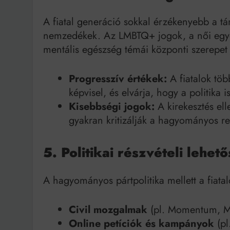
A fiatal generáció sokkal érzékenyebb a tá
nemzedékek. Az LMBTQ+ jogok, a női egye
mentális egészség témái központi szerepet j
Progresszív értékek:
A fiatalok töb
képvisel, és elvárja, hogy a politika i
Kisebbségi jogok:
A kirekesztés ell
gyakran kritizálják a hagyományos r
5. Politikai részvételi lehe
A hagyományos pártpolitika mellett a fiatal
Civil mozgalmak
(pl. Momentum, Mi
Online petíciók és kampányok
(pl