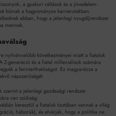
zonyok, a gyakori váltások és a jövedelem-
ésbé bíznak a hagyományos karrierutakban.
lkednek abban, hogy a jelenlegi nyugdíjrendszer
jba mennek.
maválság
re nyilvánvalóbb következményei miatt a fiatalok
A Z-generáció és a fiatal milleniálisok számára
 vegyék a fenntarthatóságot. Ez magyarázza a
vekvő népszerűségét.
k szerint a jelenlegi gazdasági rendszer
sokra van szükség.
dián keresztül a fiatalok tisztában vannak a világ
gráció, háborúk), és elvárják, hogy a politika ne