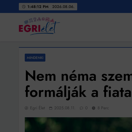
Skip
1:48:14 PM
2026.08.06.
to
content
Egri Élet
Friss hírek
MINDENKI
Nem néma szem
formálják a fiat
Egri Élet
2025.08.11.
0
8 Perc
Bit