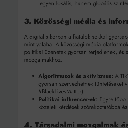
legyen lokális, hanem globális szint
3. Közösségi média és info
A digitális korban a fiatalok sokkal gyorsab
mint valaha. A közösségi média platformok 
politikai üzenetek gyorsan terjedjenek, és
mozgalmakhoz.
Algoritmusok és aktivizmus:
A TikT
gyorsan szervezhetnek tüntetéseket 
#BlackLivesMatter).
Politikai influencer-ek:
Egyre több f
közéleti kérdések szórakoztatóbbá é
4. Társadalmi mozgalmak és 