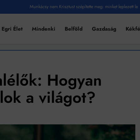
Munkácsy nem Krisztust szépítette meg: minket leplezett le
Ahol köszönnek, ott még van város
Egri Élet
Mindenki
Belföld
Gazdaság
Kékf
Amikor a Tetris boldogabbá tesz, mint a szerelem
Létezik tökéletes élet: Truman is elhitte
Karinthy Frigyes: a zseni, aki belenézett a saját koponyájába
Ki akarsz törni. De miből?
lélők: Hogyan
Az öregség nem csak ránc?
alok a világot?
Az ördög még mindig Pradát visel. De te miért öltözöl hozzá?
Móricz Zsigmond: falusi író vagy boncmester?
Mindenki a világot akarja uralni – de nem csak a 80-as években
umenes lapostetők: a bevált technológia akkor működik, ha jól van felújítva