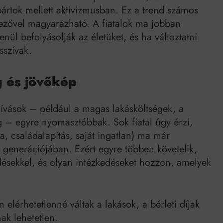
 pártok mellett aktivizmusban. Ez a trend számos
yezővel magyarázható. A fiatalok ma jobban
enül befolyásolják az életüket, és ha változtatni
sszívak.
g és jövőkép
hívások – például a magas lakásköltségek, a
 – egyre nyomasztóbbak. Sok fiatal úgy érzi,
, családalapítás, saját ingatlan) ma már
 generációjában. Ezért egyre többen követelik,
désekkel, és olyan intézkedéseket hozzon, amelyek
lérhetetlenné váltak a lakások, a bérleti díjak
ak lehetetlen.