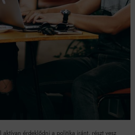
Mindenki a világot akarja uralni – de nem csak a 80-as években
umenes lapostetők: a bevált technológia akkor működik, ha jól van felújítva
aktívan érdeklődni a politika iránt, részt vesz