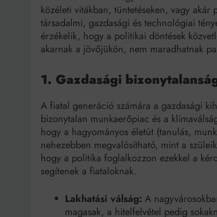
közéleti vitákban, tüntetéseken, vagy akár
társadalmi, gazdasági és technológiai tén
érzékelik, hogy a politikai döntések közvetl
akarnak a jövőjükön, nem maradhatnak pa
1. Gazdasági bizonytalansá
A fiatal generáció számára a gazdasági ki
bizonytalan munkaerőpiac és a klímaválság
hogy a hagyományos életút (tanulás, munka
nehezebben megvalósítható, mint a szüleik
hogy a politika foglalkozzon ezekkel a kér
segítenek a fiataloknak.
Lakhatási válság:
A nagyvárosokban e
magasak, a hitelfelvétel pedig sokakn