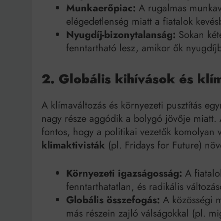
Munkaerőpiac:
A rugalmas munkavis
elégedetlenség miatt a fiatalok kev
Nyugdíj-bizonytalanság:
Sokan kéte
fenntartható lesz, amikor ők nyugdí
2. Globális kihívások és klí
A klímaváltozás és környezeti pusztítás egy
nagy része aggódik a bolygó jövője miatt. 
fontos, hogy a politikai vezetők komolyan
klimaktivisták
(pl. Fridays for Future) nö
Környezeti igazságosság:
A fiatalo
fenntarthatatlan, és radikális változá
Globális összefogás:
A közösségi mé
más részein zajló válságokkal (pl. mi