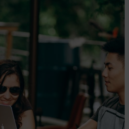
k szerint akár 5 százalékkal is nőhetnek a bérleti díjak a ponthatárhirdetés
után az egyetemi városokban
Munkácsy nem Krisztust szépítette meg: minket leplezett le
Ahol köszönnek, ott még van város
Amikor a Tetris boldogabbá tesz, mint a szerelem
Létezik tökéletes élet: Truman is elhitte
Karinthy Frigyes: a zseni, aki belenézett a saját koponyájába
Ki akarsz törni. De miből?
Az öregség nem csak ránc?
Az ördög még mindig Pradát visel. De te miért öltözöl hozzá?
Móricz Zsigmond: falusi író vagy boncmester?