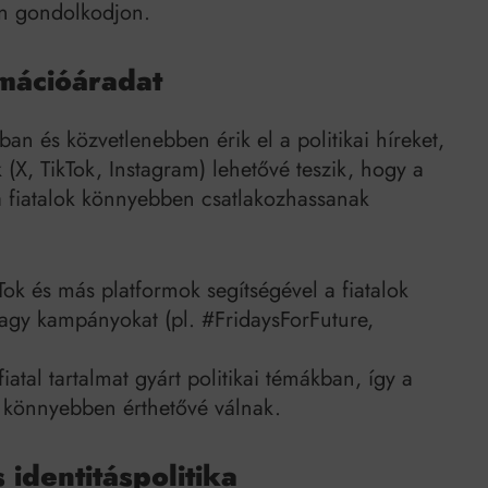
en gondolkodjon.
rmációáradat
ban és közvetlenebben érik el a politikai híreket,
(X, TikTok, Instagram) lehetővé teszik, hogy a
 a fiatalok könnyebben csatlakozhassanak
ok és más platformok segítségével a fiatalok
vagy kampányokat (pl. #FridaysForFuture,
iatal tartalmat gyárt politikai témákban, így a
s könnyebben érthetővé válnak.
identitáspolitika