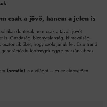
sok
m csak a jövő, hanem a jelen is
politikai döntések nem csak a távoli jövőt
t is. Gazdasági bizonytalanság, klímaválság,
k ösztönzik őket, hogy szólaljanak fel. Ez a trend
 a generációs különbségek egyre markánsabbak
anem
formálni
is a világot – és ez alapvetően