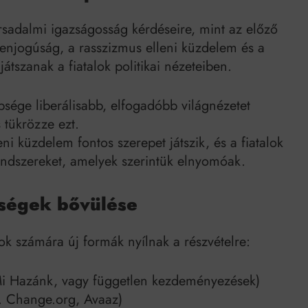
rsadalmi igazságosság kérdéseire, mint az előző
njogúság, a rasszizmus elleni küzdelem és a
átszanak a fiatalok politikai nézeteiben.
bsége liberálisabb, elfogadóbb világnézetet
s tükrözze ezt.
eni küzdelem fontos szerepet játszik, és a fiatalok
endszereket, amelyek szerintük elnyomóak.
tőségek bővülése
ok számára új formák nyílnak a részvételre:
 Hazánk, vagy független kezdeményezések)
. Change.org, Avaaz)