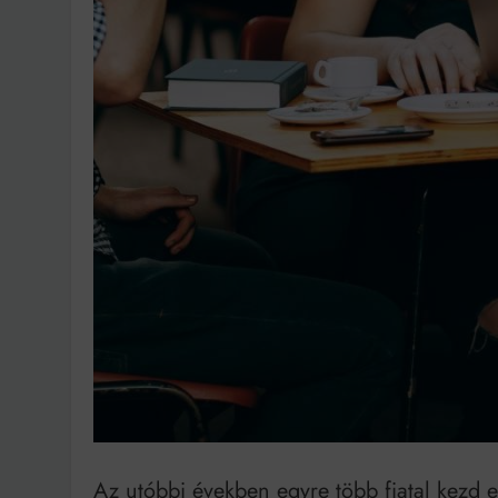
Bit
Az utóbbi években egyre több fiatal kezd el 