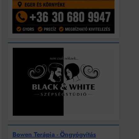
Bowen Terápia - Öngyógyítás