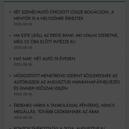
KÉT SZEMÉLYAUTÓ ÜTKÖZÖTT ÖSSZE BOGÁCSON, A
MENTŐK IS A HELYSZÍNRE ÉRKEZTEK
2026.08.06.
MA ESTE LEÁLL AZ ERSTE BANK: AKI UTALNI SZERETNE,
MÉG 22 ÓRA ELŐTT INTÉZZE EL!
2026.08.06.
HAT NAP, HÉT AUTÓ 18 ÉVESEN
2026.08.06.
MÓDOSÍTOTT MENETREND SZERINT KÖZLEKEDNEK AZ
AUTÓBUSZOK AZ AUGUSZTUSI MUNKANAP-ÁTHELYEZÉS
ÉS ÜNNEPI IDŐSZAK IDEJÉN
2026.08.06.
ÉRDEMES VÁRNI A TANKOLÁSSAL PÉNTEKIG, NINCS
MEGÁLLÁS, TOVÁBB CSÖKKENNEK AZ ÁRAK
2026.08.06.
FONTOS TÁJÉKOZTATÁS A 2026. AUGUSZTUS 8-I