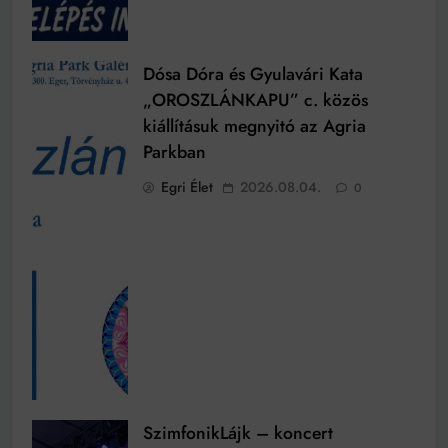
Dósa Dóra és Gyulavári Kata
„OROSZLÁNKAPU” c. közös
kiállításuk megnyitó az Agria
Parkban
Egri Élet
2026.08.04.
0
SzimfonikLájk – koncert