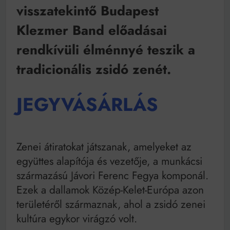
Mindenki a világot akarja uralni – de nem csak a 80-
visszatekintő Budapest
as években
Bitumenes lapostetők: a bevált technológia akkor
Klezmer Band előadásai
működik, ha jól van felújítva
rendkívüli élménnyé teszik a
tradicionális zsidó zenét.
JEGYVÁSÁRLÁS
Zenei átiratokat játszanak, amelyeket az
együttes alapítója és vezetője, a munkácsi
származású Jávori Ferenc Fegya komponál.
Ezek a dallamok Közép-Kelet-Európa azon
területéről származnak, ahol a zsidó zenei
kultúra egykor virágzó volt.