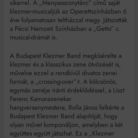
sikerrel. A „Menyasszonytánc” című saját
klezmer-musicaljük az Operettszínházban 6
éve folyamatosan teltházzal megy. Játszották
a Pécsi Nemzeti Színházban a „Getto” c.
musical-drámát is.
A Budapest Klezmer Band megkísérelte a
klezmer és a klasszikus zene ötvözését is,
művelve ezzel a rendkívül divatos zenei
formát, a „crossing-over”-t. A kölcsönös,
egymás zenéje iránti érdeklődéssel, a Liszt
Ferenc Kamarazenekar
hangversenymestere, Rolla János felkérte a
Budapest Klezmer Band alapítóját, hogy
olyan művet komponáljon, amelyben a két
együttes együtt játszhat. Ez a „Klezmer