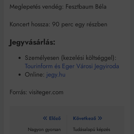
Meglepetés vendég: Fesztbaum Béla
Koncert hossza: 90 perc egy részben
Jegyvásárlás:
Személyesen (kezelési költséggel):
Tourinform és Eger Városi Jegyiroda
Online:
jegy.hu
Forrás: visiteger.com
Bejegyzés
Előző
Következő
navigáció
Nagyon gyorsan
Tudásalapú képzés