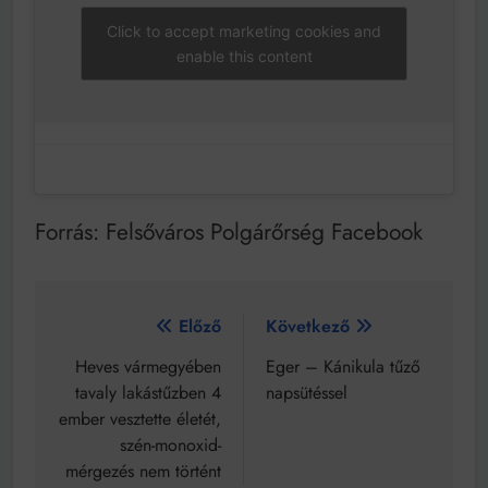
Click to accept marketing cookies and
enable this content
Forrás: Felsőváros Polgárőrség Facebook
Bejegyzés
Előző
Következő
navigáció
Heves vármegyében
Eger – Kánikula tűző
tavaly lakástűzben 4
napsütéssel
ember vesztette életét,
szén-monoxid-
mérgezés nem történt