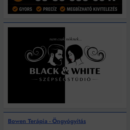
Bowen Terápia - Öngyógyítás