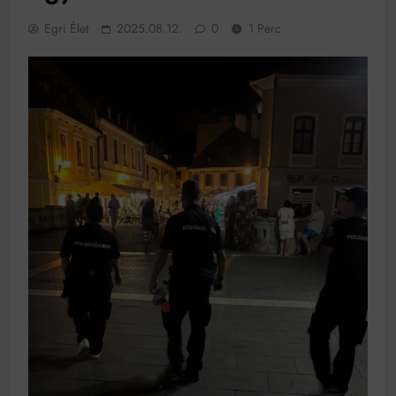
működik, ha jól van felújítva
Egri Élet
2025.08.12.
0
1 Perc
Ingatlanpiaci szakértők szerint akár 5 százalékkal is
nőhetnek a bérleti díjak a ponthatárhirdetés után az
egyetemi városokban
Munkácsy nem Krisztust szépítette meg: minket
leplezett le
Ahol köszönnek, ott még van város
Amikor a Tetris boldogabbá tesz, mint a szerelem
Létezik tökéletes élet: Truman is elhitte
Karinthy Frigyes: a zseni, aki belenézett a saját
koponyájába
Ki akarsz törni. De miből?
Az öregség nem csak ránc?
Az ördög még mindig Pradát visel. De te miért öltözöl
hozzá?
Móricz Zsigmond: falusi író vagy boncmester?