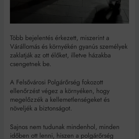
Mindenki a világot akarja uralni – de nem csak a 80-
as években
Bitumenes lapostetők: a bevált technológia akkor
működik, ha jól van felújítva
Több bejelentés érkezett, miszerint a
Várállomás és környékén gyanús személyek
zaklatják az ott élőket, illetve házakba
csengetnek be.
A Felsővárosi Polgárőrség fokozott
ellenőrzést végez a környéken, hogy
megelőzzék a kellemetlenségeket és
növeljék a biztonságot.
Sajnos nem tudunak mindenhol, minden
időben ott lenni, hiszen a polgárőrség