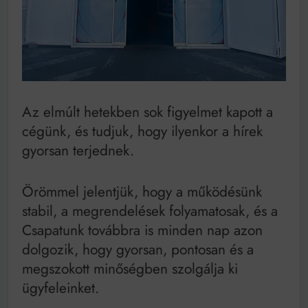
Mindenki a világot akarja uralni – de nem csak a 80-
as években
Bitumenes lapostetők: a bevált technológia akkor
működik, ha jól van felújítva
Az elmúlt hetekben sok figyelmet kapott a
cégünk, és tudjuk, hogy ilyenkor a hírek
gyorsan terjednek.
Örömmel jelentjük, hogy a működésünk
stabil, a megrendelések folyamatosak, és a
Csapatunk továbbra is minden nap azon
dolgozik, hogy gyorsan, pontosan és a
megszokott minőségben szolgálja ki
ügyfeleinket.