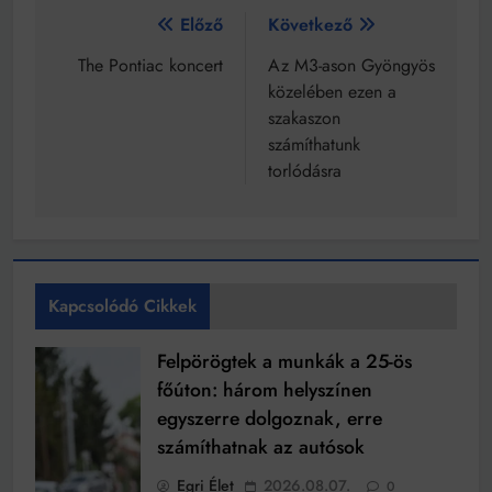
Bejegyzés
Előző
Következő
navigáció
The Pontiac koncert
Az M3-ason Gyöngyös
közelében ezen a
szakaszon
számíthatunk
torlódásra
Kapcsolódó Cikkek
Felpörögtek a munkák a 25-ös
főúton: három helyszínen
egyszerre dolgoznak, erre
számíthatnak az autósok
Egri Élet
2026.08.07.
0