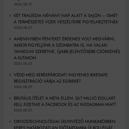
2026.08.07.
KÉT TRAGÉDIA NÉHÁNY NAP ALATT A SAJÓN – ISMÉT
A TERMÉSZETES VIZEK VESZÉLYEIRE FIGYELMEZTETNEK
2026.08.07.
AMENNYIBEN PÉNTEKET ÉRDEMES VOLT MEGVÁRNI,
AKKOR FIGYELJÜNK A SZOMBATRA IS, HA VALAKI
TANKOLNI SZERETNE, ÚJABB JELENTŐSEBB CSÖKKENÉS
A KUTAKON
2026.08.07.
VÉDD MEG KERÉKPÁRODAT! INGYENES BIKESAFE
REGISZTRÁCIÓ VÁRJA AZ EGRIEKET
2026.08.07.
BRUTÁLIS ÍTÉLET A META ELLEN: 567 MILLIÓ DOLLÁRT
KELL FIZETNIE A FACEBOOK ÉS AZ INSTAGRAM MIATT
2026.08.07.
ORVOSTECHNOLÓGIAI ÜGYINTÉZŐ MUNKAKÖRBEN
KERES HATÁROZATLAN IDŐTARTAMRA ÚJ KOLLÉGÁT