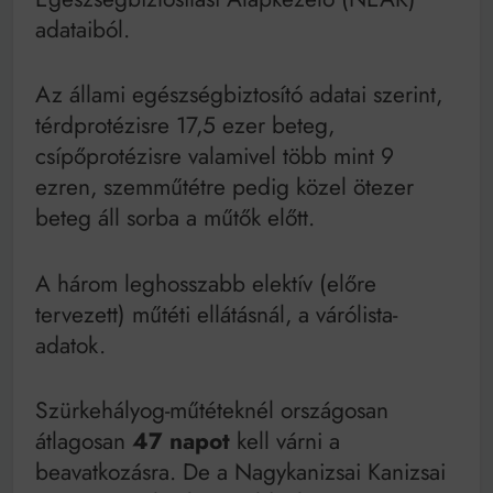
adataiból.
Az állami egészségbiztosító adatai szerint,
térdprotézisre 17,5 ezer beteg,
csípőprotézisre valamivel több mint 9
ezren, szemműtétre pedig közel ötezer
beteg áll sorba a műtők előtt.
A három leghosszabb elektív (előre
tervezett) műtéti ellátásnál, a várólista-
adatok.
Szürkehályog-műtéteknél országosan
átlagosan
47 napot
kell várni a
beavatkozásra. De a Nagykanizsai Kanizsai