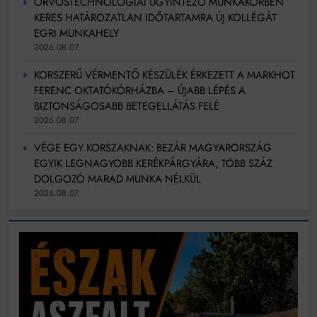
ORVOSTECHNOLÓGIAI ÜGYINTÉZŐ MUNKAKÖRBEN
KERES HATÁROZATLAN IDŐTARTAMRA ÚJ KOLLÉGÁT
EGRI MUNKAHELY
2026.08.07.
KORSZERŰ VÉRMENTŐ KÉSZÜLÉK ÉRKEZETT A MARKHOT
FERENC OKTATÓKÓRHÁZBA – ÚJABB LÉPÉS A
BIZTONSÁGOSABB BETEGELLÁTÁS FELÉ
2026.08.07.
VÉGE EGY KORSZAKNAK: BEZÁR MAGYARORSZÁG
EGYIK LEGNAGYOBB KERÉKPÁRGYÁRA, TÖBB SZÁZ
DOLGOZÓ MARAD MUNKA NÉLKÜL
2026.08.07.