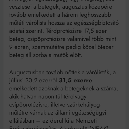
Mindenki a világot akarja uralni – de nem csak a 80-
vesztesei a betegek, augusztus közepére
as években
tovább emelkedett a három leghosszabb
Bitumenes lapostetők: a bevált technológia akkor
működik, ha jól van felújítva
műtéti várólista hossza az egészségbiztosító
adatai szerint. Térdprotézisre 17,5 ezer
beteg, csípőprotézisre valamivel több mint
9 ezren, szemműtétre pedig közel ötezer
beteg áll sorba a műtők előtt.
Augusztusban tovább nőttek a várólisták, a
júliusi 30,2 ezerről
31,5 ezerre
emelkedett azoknak a betegeknek a száma,
akik hatvan napon túl térd-vagy
csípőprotézisre, illetve szürkehályog-
műtétre várnak az állami egészségügyi
ellátásban – ez derül ki a Nemzeti
Egészségbiztosítási Alapkezelő (NEAK)