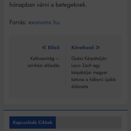
hónapban várni a betegeknek.
Forrás:
exonomx.hu
Bejegyzés
Előző
Következő
navigáció
Kaktuszvirág –
Gyász Kárpátalján:
színházi előadás
Leco Zsolt egy
kárpátaljai magyar
katona a háború újabb
áldozata
Kapcsolódó Cikkek