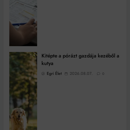
Kitépte a pórázt gazdája kezéből a
kutya
Egri Élet
2026.08.07.
0