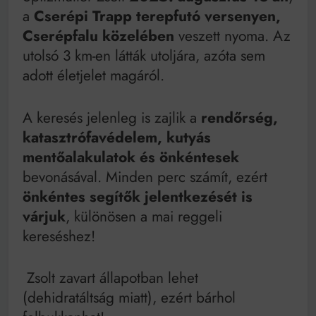
Mindenki a világot akarja uralni – de nem csak a 80-
a
Cserépi Trapp terepfutó versenyen,
as években
Cserépfalu közelében
veszett nyoma. Az
Bitumenes lapostetők: a bevált technológia akkor
működik, ha jól van felújítva
utolsó 3 km-en látták utoljára, azóta sem
adott életjelet magáról.
A keresés jelenleg is zajlik a
rendőrség,
katasztrófavédelem, kutyás
mentőalakulatok és önkéntesek
bevonásával. Minden perc számít, ezért
önkéntes segítők jelentkezését is
várjuk
, különösen a mai reggeli
kereséshez!
Zsolt zavart állapotban lehet
(dehidratáltság miatt), ezért bárhol