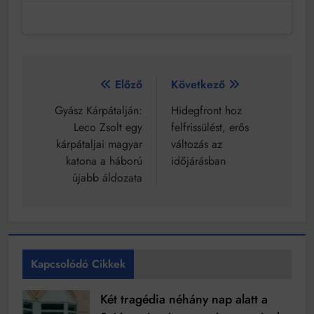
Bejegyzés
Előző
Következő
navigáció
Gyász Kárpátalján:
Hidegfront hoz
Leco Zsolt egy
felfrissülést, erős
kárpátaljai magyar
változás az
katona a háború
időjárásban
újabb áldozata
Kapcsolódó Cikkek
Két tragédia néhány nap alatt a