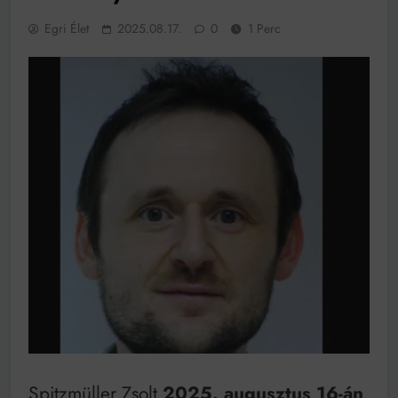
működik, ha jól van felújítva
Egri Élet
2025.08.17.
0
1 Perc
Ingatlanpiaci szakértők szerint akár 5 százalékkal is
nőhetnek a bérleti díjak a ponthatárhirdetés után az
egyetemi városokban
Munkácsy nem Krisztust szépítette meg: minket
leplezett le
Ahol köszönnek, ott még van város
Amikor a Tetris boldogabbá tesz, mint a szerelem
Létezik tökéletes élet: Truman is elhitte
Karinthy Frigyes: a zseni, aki belenézett a saját
koponyájába
Ki akarsz törni. De miből?
Az öregség nem csak ránc?
Az ördög még mindig Pradát visel. De te miért öltözöl
hozzá?
Móricz Zsigmond: falusi író vagy boncmester?
Spitzmüller Zsolt
2025. augusztus 16-án
,