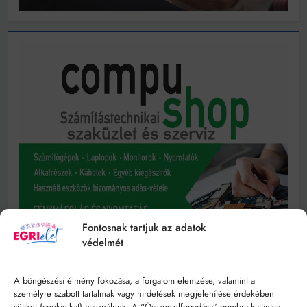
Fontosnak tartjuk az adatok
védelmét
A böngészési élmény fokozása, a forgalom elemzése, valamint a
személyre szabott tartalmak vagy hirdetések megjelenítése érdekében
sütiket (cookie-kat) használunk. A “Összes elfogadása” gombra kattintva