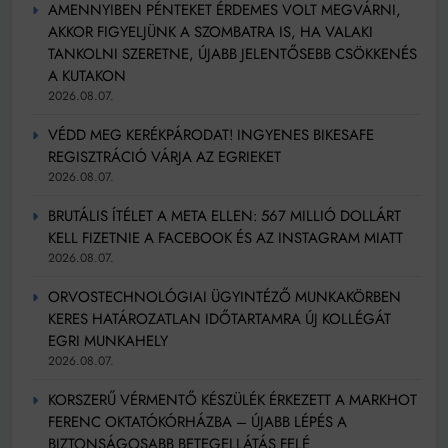
AMENNYIBEN PÉNTEKET ÉRDEMES VOLT MEGVÁRNI,
AKKOR FIGYELJÜNK A SZOMBATRA IS, HA VALAKI
TANKOLNI SZERETNE, ÚJABB JELENTŐSEBB CSÖKKENÉS
A KUTAKON
2026.08.07.
VÉDD MEG KERÉKPÁRODAT! INGYENES BIKESAFE
REGISZTRÁCIÓ VÁRJA AZ EGRIEKET
2026.08.07.
BRUTÁLIS ÍTÉLET A META ELLEN: 567 MILLIÓ DOLLÁRT
KELL FIZETNIE A FACEBOOK ÉS AZ INSTAGRAM MIATT
2026.08.07.
ORVOSTECHNOLÓGIAI ÜGYINTÉZŐ MUNKAKÖRBEN
KERES HATÁROZATLAN IDŐTARTAMRA ÚJ KOLLÉGÁT
EGRI MUNKAHELY
2026.08.07.
KORSZERŰ VÉRMENTŐ KÉSZÜLÉK ÉRKEZETT A MARKHOT
FERENC OKTATÓKÓRHÁZBA – ÚJABB LÉPÉS A
BIZTONSÁGOSABB BETEGELLÁTÁS FELÉ