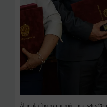
Bit
Államalapításunk ünnepén, augusztus 20-a