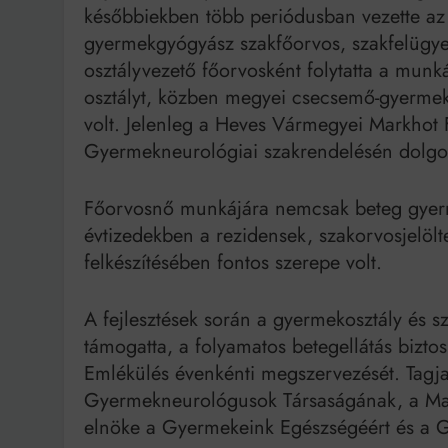
későbbiekben több periódusban vezette az
gyermekgyógyász szakfőorvos, szakfelügyel
osztályvezető főorvosként folytatta a munk
osztályt, közben megyei csecsemő-gyermek
volt. Jelenleg a Heves Vármegyei Markhot 
Gyermekneurológiai szakrendelésén dolgo
Főorvosnő munkájára nemcsak beteg gyerme
évtizedekben a rezidensek, szakorvosjelölte
felkészítésében fontos szerepe volt.
A fejlesztések során a gyermekosztály és sz
támogatta, a folyamatos betegellátás biztos
Emlékülés évenkénti megszervezését. Tag
Gyermekneurológusok Társaságának, a Magy
elnöke a Gyermekeink Egészségéért és a 