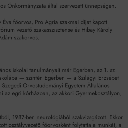
ros Önkormányzata által szervezett ünnepségen.
y Éva főorvos, Pro Agria szakmai díjat kapott
tórium vezető szakasszisztense és Hibay Károly
 Ádám szakorvos.
lános iskolai tanulmányait már Egerben, az 1. sz.
iskolába — szintén Egerben — a Szilágyi Erzsébet
a Szegedi Orvostudományi Egyetem Általános
ni az egri kórházban, az akkori Gyermekosztályon,
ól, 1987-ben neurológiából szakvizsgázott. Ekkor
ott osztályvezető főorvosként folytatta a munkát, a