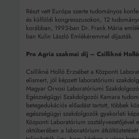
Részt vett Európa szerte tudományos konfer
és külföldi kongresszusokon, 12 tudomány
korábban, 1993-ban Dr. Frank Mária emlékp
ban Kulin László Emlékéremmel díjazták.
Pro Agria szakmai díj – Csillikné Holl
Csillikné Holló Erzsébet a Központi Labora
elismert, jól képzett laboratóriumi szakdo
Magyar Orvosi Laboratóriumi Szakdolgozó
Egészségügyi Szakdolgozói Kamara tudom
betegedukációs előadást tartott, többek köz
egészségügyi szakdolgozók gyakorlati képz
Központi Laboratórium osztályvezetőjével 
októberében a laboratórium átköltöztetését
teljesítették úgy, hogy közben a város bet