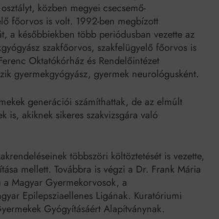
 osztályt, közben megyei csecsemő-
ő főorvos is volt. 1992-ben megbízott
át, a későbbiekben több periódusban vezette az
gyógyász szakfőorvos, szakfelügyelő főorvos is
Ferenc Oktatókórház és Rendelőintézet
zik gyermekgyógyász, gyermek neurológusként.
kek generációi számíthattak, de az elmúlt
k is, akiknek sikeres szakvizsgára való
akrendeléseinek többszöri költöztetését is vezette,
ítása mellett. Továbbra is végzi a Dr. Frank Mária
ja a Magyar Gyermekorvosok, a
ar Epilepsziaellenes Ligának. Kuratóriumi
Gyermekek Gyógyításáért Alapítványnak.