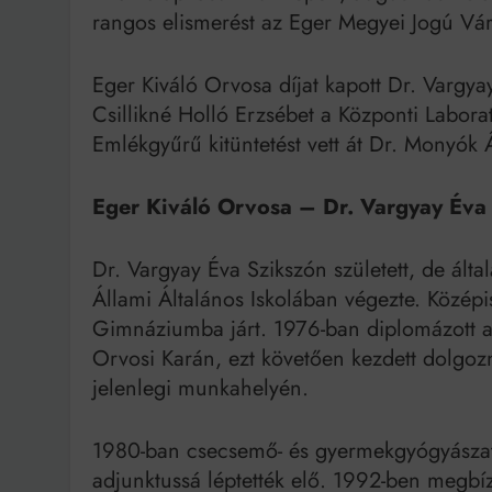
rangos elismerést az Eger Megyei Jogú Vá
Eger Kiváló Orvosa díjat kapott Dr. Vargya
Csillikné Holló Erzsébet a Központi Labora
Emlékgyűrű kitüntetést vett át Dr. Monyók
Eger Kiváló Orvosa – Dr. Vargyay Éva
Dr. Vargyay Éva Szikszón született, de álta
Állami Általános Iskolában végezte. Közép
Gimnáziumba járt. 1976-ban diplomázott 
Orvosi Karán, ezt követően kezdett dolgoz
jelenlegi munkahelyén.
1980-ban csecsemő- és gyermekgyógyászatb
adjunktussá léptették elő. 1992-ben megbíz