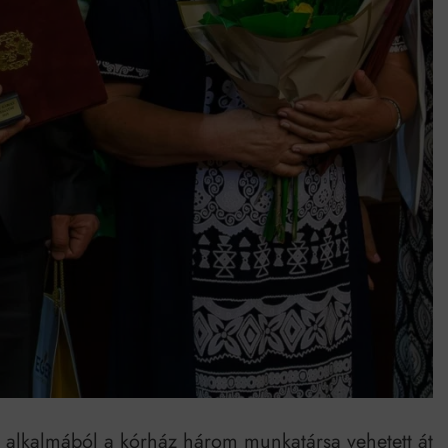
umenes lapostetők: a bevált technológia akkor működik, ha jól van felújítva
 alkalmából a kórház három munkatársa vehetett át