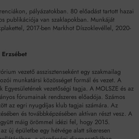
enciákon, pályázatokban. 80 előadást tartott hazai
os publikációja van szaklapokban. Munkáját
lakettel, 2017-ben Markhot Díszoklevéllel, 2020-
ó Erzsébet
tórium vezető asszisztenseként egy szakmailag
lgozói munkatársi közösséget formál és vezet. A
k Egyesületének vezetőségi tagja. A MOLSZE és az
ányos fórumainak rendszeres előadója. Számos
ött az egri nyugdíjas klub tagjai számára. Az
ésében és továbbképzésében aktívan részt vesz. A
együtt máig örömmel idézi fel, hogy 2015.
 az új épületbe egy hétvége alatt sikeresen
egellátásában, a sürgősségi diagnosztikában