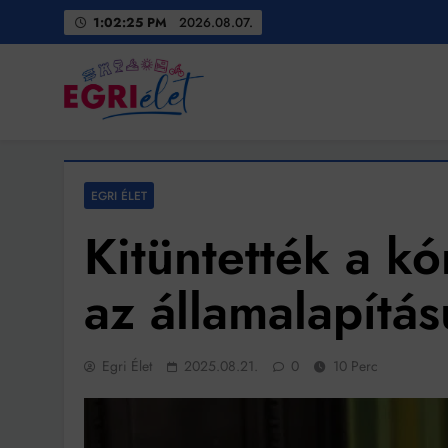
Skip
1:02:27 PM
2026.08.07.
to
content
Egri Élet
Friss hírek
EGRI ÉLET
Kitüntették a k
az államalapítá
Egri Élet
2025.08.21.
0
10 Perc
Bit
Ingatlanpiaci szakértő