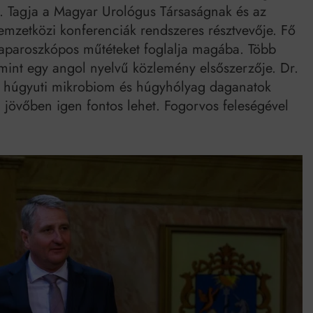
t. Tagja a Magyar Urológus Társaságnak és az
mzetközi konferenciák rendszeres résztvevője. Fő
aparoszkópos műtéteket foglalja magába. Több
amint egy angol nyelvű közlemény elsőszerzője. Dr.
a húgyuti mikrobiom és húgyhólyag daganatok
a jövőben igen fontos lehet. Fogorvos feleségével