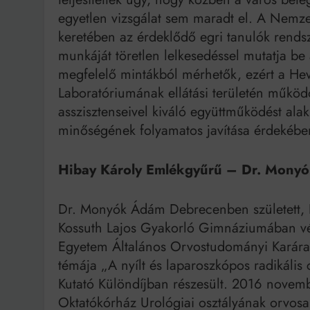
egyetlen vizsgálat sem maradt el. A Nemz
keretében az érdeklődő egri tanulók rends
munkáját töretlen lelkesedéssel mutatja b
megfelelő mintákból mérhetők, ezért a He
Laboratóriumának ellátási területén működő
asszisztenseivel kiváló együttműködést alak
minőségének folyamatos javítása érdekébe
Hibay Károly Emlékgyűrű – Dr. Mony
Dr. Monyók Ádám Debrecenben született, 
Kossuth Lajos Gyakorló Gimnáziumában vég
Egyetem Általános Orvostudományi Karára
témája „A nyílt és laparoszkópos radikális 
Kutató Különdíjban részesült. 2016 novem
Oktatókórház Urológiai osztályának orvosa