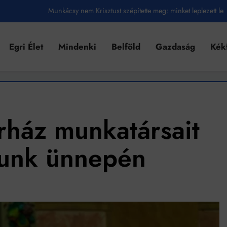
Ahol köszönnek, ott még van város
Amikor a Tetris boldogabbá tesz, mint a szerelem
Egri Élet
Mindenki
Belföld
Gazdaság
Kék
Létezik tökéletes élet: Truman is elhitte
Karinthy Frigyes: a zseni, aki belenézett a saját koponyájába
Ki akarsz törni. De miből?
Az öregség nem csak ránc?
órház munkatársait
Az ördög még mindig Pradát visel. De te miért öltözöl hozzá?
sunk ünnepén
Móricz Zsigmond: falusi író vagy boncmester?
Mindenki a világot akarja uralni – de nem csak a 80-as években
umenes lapostetők: a bevált technológia akkor működik, ha jól van felújítva
k szerint akár 5 százalékkal is nőhetnek a bérleti díjak a ponthatárhirdetés