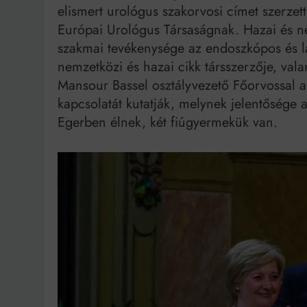
elismert urológus szakorvosi címet szerzet
Európai Urológus Társaságnak. Hazai és ne
szakmai tevékenysége az endoszkópos és l
nemzetközi és hazai cikk társszerzője, val
Mansour Bassel osztályvezető Főorvossal 
kapcsolatát kutatják, melynek jelentősége 
Egerben élnek, két fiúgyermekük van.