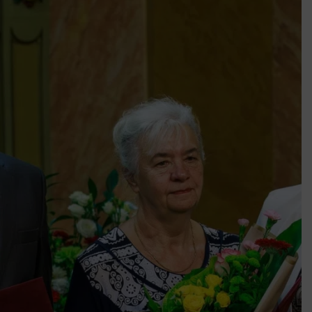
után az egyetemi városokban
Munkácsy nem Krisztust szépítette meg: minket leplezett le
Ahol köszönnek, ott még van város
Amikor a Tetris boldogabbá tesz, mint a szerelem
Létezik tökéletes élet: Truman is elhitte
Karinthy Frigyes: a zseni, aki belenézett a saját koponyájába
Ki akarsz törni. De miből?
Az öregség nem csak ránc?
Az ördög még mindig Pradát visel. De te miért öltözöl hozzá?
Móricz Zsigmond: falusi író vagy boncmester?
Mindenki a világot akarja uralni – de nem csak a 80-as években