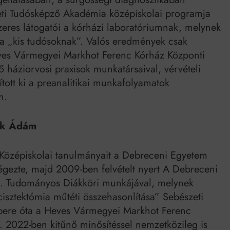
eti Tudósképző Akadémia középiskolai programja
zeres látogatói a kórházi laboratóriumnak, melynek
e a „kis tudósoknak”. Valós eredmények csak
ves Vármegyei Markhot Ferenc Kórház Központi
 háziorvosi praxisok munkatársaival, vérvételi
ított ki a preanalitikai munkafolyamatok
n.
ók Ádám
Középiskolai tanulmányait a Debreceni Egyetem
ezte, majd 2009-ben felvételt nyert A Debreceni
. Tudományos Diákköri munkájával, melynek
cisztektómia műtéti összehasonlítása” Sebészeti
bere óta a Heves Vármegyei Markhot Ferenc
. 2022-ben kitűnő minősítéssel nemzetközileg is