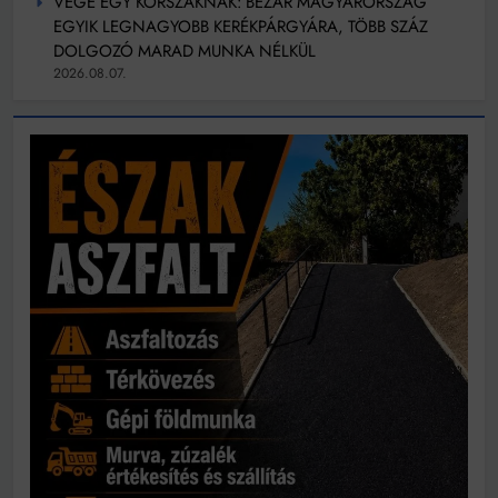
VÉGE EGY KORSZAKNAK: BEZÁR MAGYARORSZÁG
EGYIK LEGNAGYOBB KERÉKPÁRGYÁRA, TÖBB SZÁZ
DOLGOZÓ MARAD MUNKA NÉLKÜL
2026.08.07.