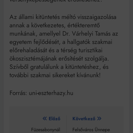
Az állami kitüntetés méltó visszaigazolása
annak a következetes, értékteremtő
munkának, amellyel Dr. Várhelyi Tamás az
egyetem fejlődését, a hallgatók szakmai
előrehaladását és a térség turisztikai
ökoszisztémájának erősítését szolgálja.
Szívből gratulálunk a kitüntetéshez, és
további szakmai sikereket kívánunk!
Forrás: uni-eszterhazy.hu
Bejegyzés
Előző
Következő
navigáció
Füzesabonynál
Felsőváros Ünnepe