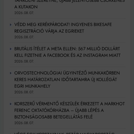
TANKOLNI SZERETNE, ÚJABB JELENTŐSEBB CSÖKKENÉS
A KUTAKON
2026.08.07.
VÉDD MEG KERÉKPÁRODAT! INGYENES BIKESAFE
REGISZTRÁCIÓ VÁRJA AZ EGRIEKET
2026.08.07.
BRUTÁLIS ÍTÉLET A META ELLEN: 567 MILLIÓ DOLLÁRT
KELL FIZETNIE A FACEBOOK ÉS AZ INSTAGRAM MIATT
2026.08.07.
ORVOSTECHNOLÓGIAI ÜGYINTÉZŐ MUNKAKÖRBEN
KERES HATÁROZATLAN IDŐTARTAMRA ÚJ KOLLÉGÁT
EGRI MUNKAHELY
2026.08.07.
KORSZERŰ VÉRMENTŐ KÉSZÜLÉK ÉRKEZETT A MARKHOT
FERENC OKTATÓKÓRHÁZBA – ÚJABB LÉPÉS A
BIZTONSÁGOSABB BETEGELLÁTÁS FELÉ
2026.08.07.