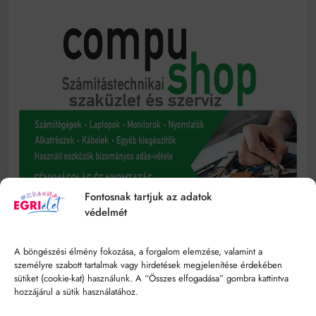
Fontosnak tartjuk az adatok
védelmét
A böngészési élmény fokozása, a forgalom elemzése, valamint a
személyre szabott tartalmak vagy hirdetések megjelenítése érdekében
sütiket (cookie-kat) használunk. A “Összes elfogadása” gombra kattintva
hozzájárul a sütik használatához.