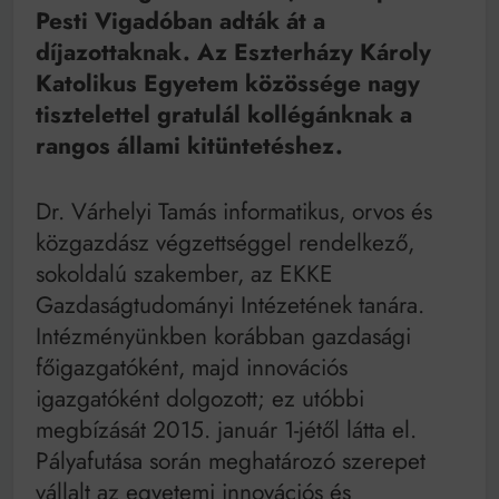
Mindenki a világot akarja uralni – de nem csak a 80-
Pesti Vigadóban adták át a
as években
díjazottaknak. Az Eszterházy Károly
Bitumenes lapostetők: a bevált technológia akkor
működik, ha jól van felújítva
Katolikus Egyetem közössége nagy
tisztelettel gratulál kollégánknak a
rangos állami kitüntetéshez.
Dr. Várhelyi Tamás informatikus, orvos és
közgazdász végzettséggel rendelkező,
sokoldalú szakember, az EKKE
Gazdaságtudományi Intézetének tanára.
Intézményünkben korábban gazdasági
főigazgatóként, majd innovációs
igazgatóként dolgozott; ez utóbbi
megbízását 2015. január 1-jétől látta el.
Pályafutása során meghatározó szerepet
vállalt az egyetemi innovációs és